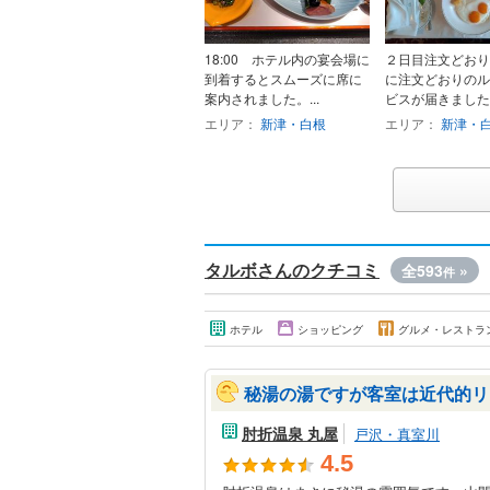
18:00 ホテル内の宴会場に
２日目注文どおり
到着するとスムーズに席に
に注文どおりのル
案内されました。...
ビスが届きました。
エリア：
新津・白根
エリア：
新津・
タルボさんのクチコミ
全593
»
件
ホテル
ショッピング
グルメ・レストラ
秘湯の湯ですが客室は近代的リ
肘折温泉 丸屋
戸沢・真室川
4.5