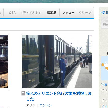
タ
ミ
Q&A
行ってきます
掲示板
フォロー
クリップ
写真
クリ
憧れのオリエント急行の旅を満喫しま
した
フォ
エリア：
ロンドン
フォ