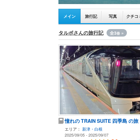
メイン
旅行記
写真
クチコ
タルボさんの旅行記
全3
»
冊
憧れの TRAIN SUITE 四季島 の旅
エリア：
新津・白根
2025/09/05 - 2025/09/07