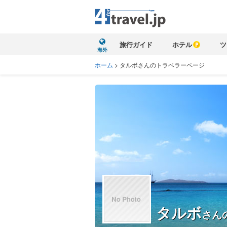
旅行ガイド
ホテル
ツ
海外
ホーム
>
タルボさんのトラベラーページ
タルボ
さん