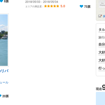
8票
2018/05/03 - 2018/05/04
5.0
75票
エリアの満足度：
タル
旅行
自分
大好
大好
行っ
のリバ
ュール
現在
20票