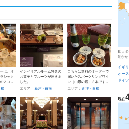
拡大ボ
動かせ
イギリ
ーは、オ
インペリアルルーム特典の
こちらは無料のオーダーで
オース
ラシック
お菓子とフルーツが届きま
届いたスパークリングワイ
ドイツ
スコ...
した。
ン（山形の嘉）２本です...
白根
エリア：
新津・白根
エリア：
新津・白根
現在