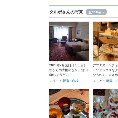
タルボさんの写真
全110
»
枚
2025年9月某日（１日目）
アフタヌーンティ
朝からの大雨のなか、朝10:
ーソドックスなク
00ちょうどに...
なもので、大きめの
エリア：
新津・白根
エリア：
新津・