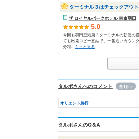
ターミナル３はチェックアウト
ザ ロイヤルパークホテル 東京羽田
5.0
今回も羽田空港第３ターミナルの朝便の
ても出発ロビー直結で、一番近いカウン
分程...
もっと見る
タルボさんへのコメント
全1
»
件
オリエント急行
タルボさんのQ＆A