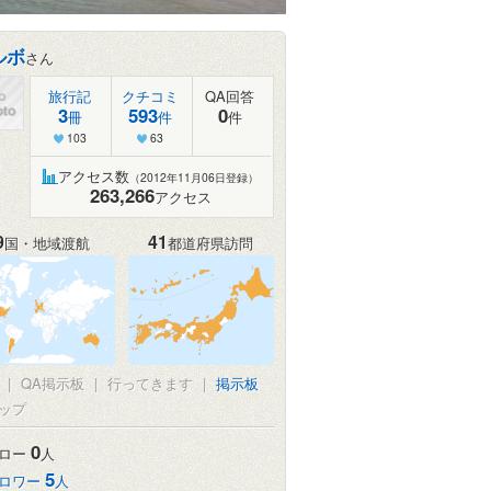
ルボ
さん
旅行記
クチコミ
QA回答
3
593
0
冊
件
件
103
63
アクセス数
（2012年11月06日登録）
263,266
アクセス
9
41
国・地域渡航
都道府県訪問
|
QA掲示板
|
行ってきます
|
掲示板
ップ
0
ロー
人
5
ロワー
人