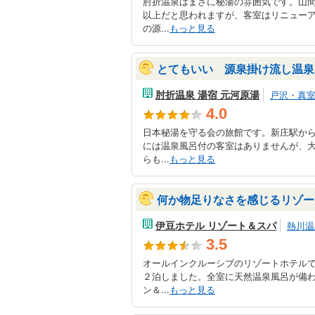
肘折温泉はまさに秘湯の雰囲気です。山
以上だと思われますが、客室はリニュー
の源...
もっと見る
とてもいい 源泉掛け流し温泉
肘折温泉 湯宿 元河原湯
戸沢・真
4.0
日本秘湯を守る会の旅館です。新庄駅か
には温泉風呂付の客室はありませんが、
らも...
もっと見る
何か物足りなさを感じるリゾー
伊豆ホテル リゾート＆スパ
熱川温
3.5
オールインクルーシブのリゾートホテル
２泊しました。全室に天然温泉風呂が備
ン＆...
もっと見る