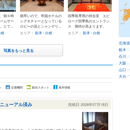
、朝６時
朝早いので、帝国ホテルの
四季島専用の待合室 エピ
ームサー
シグネチャーとなっている
ローグ四季島のエントラン
とて...
ロビーの花とシャンデリ...
ス 期待が高まります。
白根
エリア：
新津・白根
エリア：
新津・白根
北海道
栃木
|
写真をもっと見る
石川
|
大阪
|
山口
|
大分
|
ン
交通機関
観光スポット
基本情報
ニューアル済み
投稿日 2026年07月18日