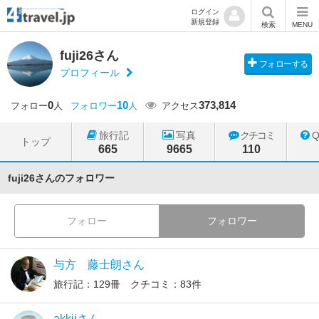
ログイン
新規登録
検索
MENU
fuji26さん
フォローする
プロフィール
0
10
373,814
フォロー
人
フォロワー
人
アクセス
旅行記
写真
クチコミ
トップ
665
9665
110
fuji26さんのフォロワー
フォロー
フォロワー
与方 藤士朗さん
旅行記：129冊 クチコミ：83件
akkiiさん