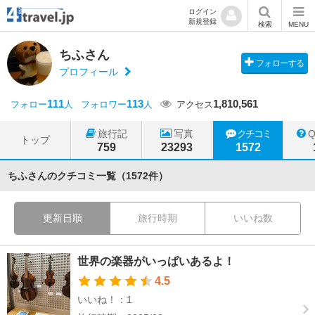
ログイン
新規登録
検索
MENU
ちふさん
フォローする
プロフィール
111
113
1,810,561
フォロー
人
フォロワー
人
アクセス
旅行記
写真
クチコミ
トップ
759
23293
1572
ちふさんのクチコミ一覧（1572件）
更新日順
旅行時期
いいね数
世界の楽器がいっぱいあるよ！
4.5
いいね！：1