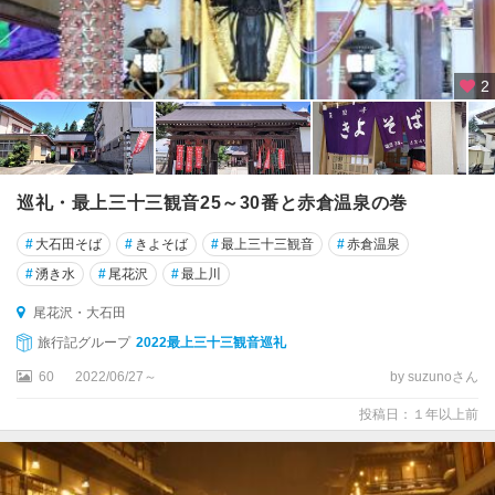
2
巡礼・最上三十三観音25～30番と赤倉温泉の巻
#
大石田そば
#
きよそば
#
最上三十三観音
#
赤倉温泉
#
湧き水
#
尾花沢
#
最上川
尾花沢・大石田
旅行記グループ
2022最上三十三観音巡礼
60
2022/06/27～
by suzunoさん
投稿日：１年以上前