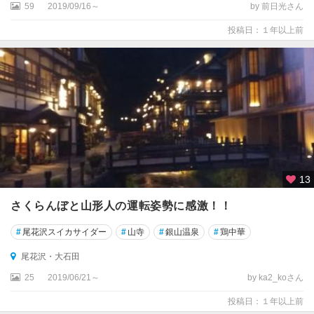
59
2019/09/16～
by 前日光さん
投稿日：１年以上前
13
さくらんぼと山形人の運転姿勢に感激！！
#
尾花沢スイカサイダー
#
山寺
#
銀山温泉
#
鶏中華
尾花沢・大石田
25
2019/06/21～
by ka2_koさん
投稿日：１年以上前