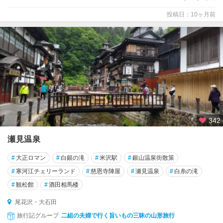
泉
投稿日：10ヶ月前
寒
河
江
東
根
尾
花
342
沢
・
瀬見温泉
大
石
#
大正ロマン
#
白銀の滝
#
米沢駅
#
銀山温泉街散策
田
#
寒河江チェリーランド
#
慈恩寺陣屋
#
瀬見温泉
#
白糸の滝
月
#
観松館
#
酒田相馬楼
山
尾花沢・大石田
・
旅行記グループ
二組の夫婦で行く旨いもの三昧の山形旅行
朝