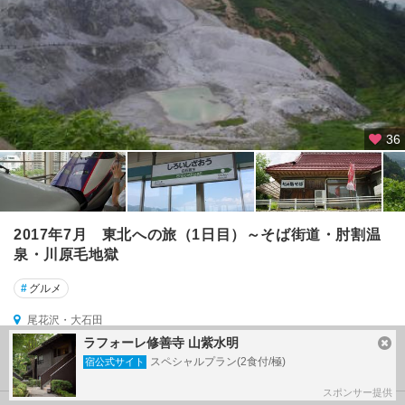
36
2017年7月 東北への旅（1日目）～そば街道・肘割温
泉・川原毛地獄
#
グルメ
尾花沢・大石田
ラフォーレ修善寺 山紫水明
23
2017/07/15～
by エビエビさん
スペシャルプラン(2食付/極)
宿公式サイト
投稿日：１年以上前
スポンサー提供