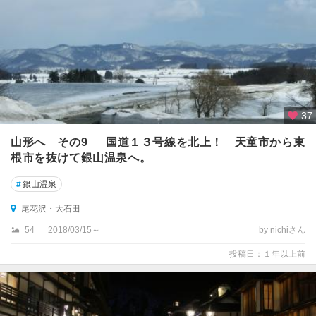
37
山形へ その9 国道１３号線を北上！ 天童市から東
根市を抜けて銀山温泉へ。
#
銀山温泉
尾花沢・大石田
54
2018/03/15～
by nichiさん
投稿日：１年以上前