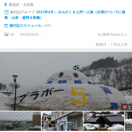
天
尾花沢・大石田
元
旅行記グループ
2023年4月～ みちのく＆上州一人旅（出張のついでに福
台
島・山形・盛岡＆前橋）
新
旅行記スケジュール
（3件）
庄
42
2023/04/16～
by 旅熊 Kokazさん
・
酒
投稿日：１年以上前
田
・
鶴
岡
・
温
海
3