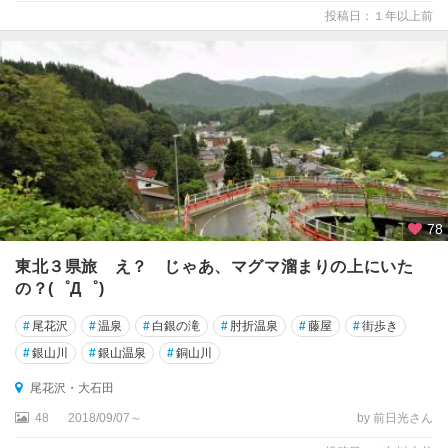
投稿日：１年以上前
78
東北３県旅 え？ じゃあ、マグマ溜まりの上にいた
の？(゜Д゜)
#
尾花沢
#
温泉
#
白銀の滝
#
肘折温泉
#
藤屋
#
街歩き
#
銀山川
#
銀山温泉
#
銅山川
尾花沢・大石田
48
2018/09/07～
by 前日光さん