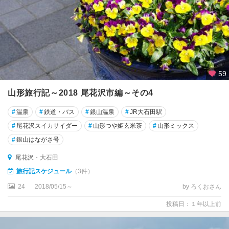
59
山形旅行記～2018 尾花沢市編～その4
#
温泉
#
鉄道・バス
#
銀山温泉
#
JR大石田駅
#
尾花沢スイカサイダー
#
山形つや姫玄米茶
#
山形ミックス
#
銀山はながさ号
尾花沢・大石田
旅行記スケジュール
（3件）
24
2018/05/15～
by ろくおさん
投稿日：１年以上前