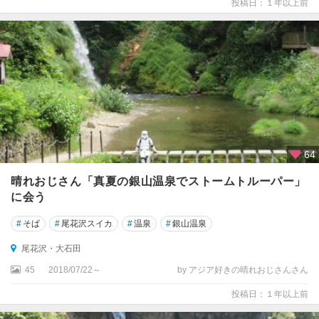
投稿日：１年以上前
64
晴れおじさん「真夏の銀山温泉でストームトルーパー」
に会う
#
そば
#
尾花沢スイカ
#
温泉
#
銀山温泉
尾花沢・大石田
45
2018/07/22～
by アジア好きの晴れおじさんさん
投稿日：１年以上前