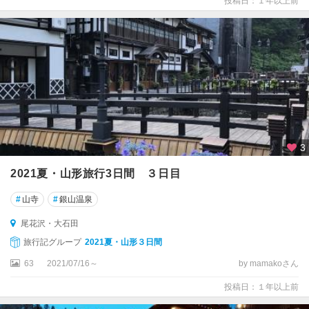
投稿日：１年以上前
3
2021夏・山形旅行3日間 ３日目
#
山寺
#
銀山温泉
尾花沢・大石田
旅行記グループ
2021夏・山形３日間
63
2021/07/16～
by mamakoさん
投稿日：１年以上前