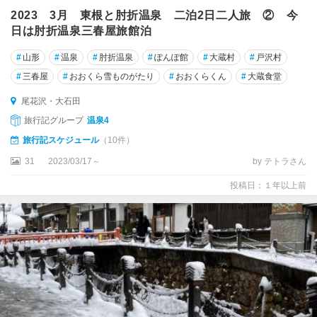
2023 3月 東根と肘折温泉 二泊2日二人旅 ② 今
日は肘折温泉三春屋旅館泊
#
山形
#
温泉
#
肘折温泉
#
ぽんぽ館
#
大蔵村
#
戸沢村
#
三春屋
#
おおくら雪ものがたり
#
おおくらくん
#
大蔵食堂
尾花沢・大石田
旅行記グループ
温泉4
旅行記スケジュール
（10件）
31
2023/03/17～
by テトラさん
投稿日：１年以上前