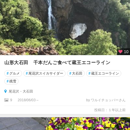
10
山形大石田 千本だんご食べて蔵王エコーライン
#
グルメ
#
尾花沢スイカサイダー
#
大石田
#
蔵王エコーライン
#
残雪
尾花沢・大石田
9
2018/06/03～
by ワルイチョッパーさん
投稿日：１年以上前