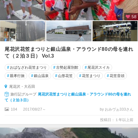
58
尾花沢花笠まつりと銀山温泉・アラウンド80の母を連れ
て（２泊３日） Vol.3
#
おばなざわ花笠まつり
#
古勢起屋別館
#
尾花沢スイカ
#
親孝行旅
#
銀山温泉
#
山形花笠
#
花笠まつり
#
花笠音頭
尾花沢・大石田
旅行記グループ
尾花沢花笠まつりと銀山温泉・アラウンド80の母を連れ
て（２泊３日）
104
2017/08/27～
by おみヴぉ333さん
投稿日：１年以上前