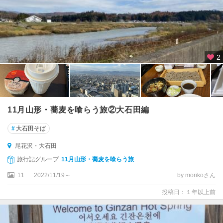
2
11月山形・蕎麦を喰らう旅②大石田編
#
大石田そば
尾花沢・大石田
旅行記グループ
11月山形・蕎麦を喰らう旅
11
2022/11/19～
by morikoさん
投稿日：１年以上前