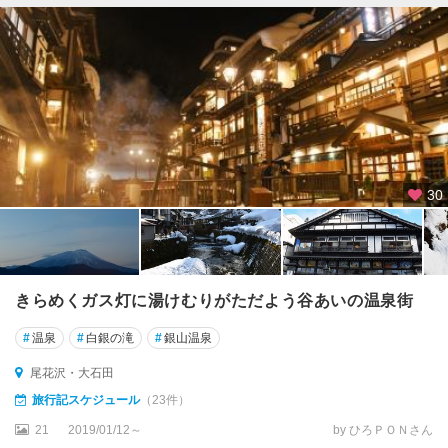
30
きらめくガス灯に湯けむりがただよう谷あいの温泉街
#
温泉
#
白銀の滝
#
銀山温泉
尾花沢・大石田
旅行記スケジュール
（23件）
21
2019/01/12～
by ひろＰＯＮさん