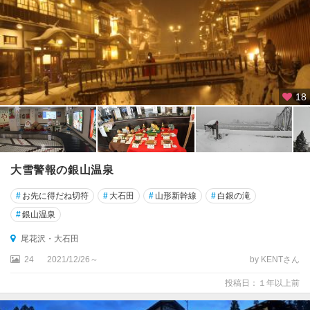
18
大雪警報の銀山温泉
#
お先に得だね切符
#
大石田
#
山形新幹線
#
白銀の滝
#
銀山温泉
尾花沢・大石田
24
2021/12/26～
by KENTさん
投稿日：１年以上前