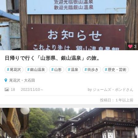
3
日帰りで行く「山形県、銀山温泉」の旅。
#
尾花沢
#
銀山温泉
#
山形
#
温泉
#
街歩き
#
歴史・芸術
尾花沢・大石田
18
2022/11/10～
by ジェームズ・ボンドさん
投稿日：１年以上前