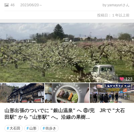
日
46
2023/06/20～
by yamayuriさん
岳
投稿日：１年以上前
村
山
・
河
北
上
山
・
赤
123
湯
・
長
井
山形出張のついでに "銀山温泉" へ ⑧/完 JRで "大石
米
田駅" から "山形駅" へ。沿線の果樹...
沢
・
#
大石田
#
山形
#
街歩き