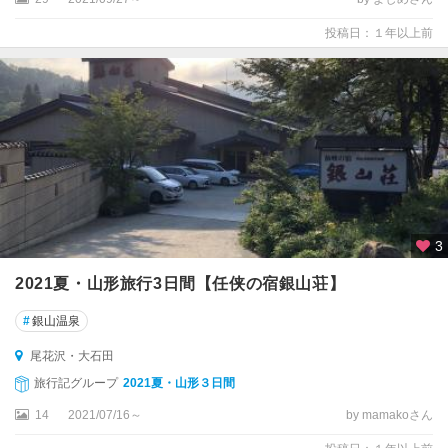
投稿日：１年以上前
3
2021夏・山形旅行3日間【任侠の宿銀山荘】
#
銀山温泉
尾花沢・大石田
旅行記グループ
2021夏・山形３日間
14
2021/07/16～
by mamakoさん