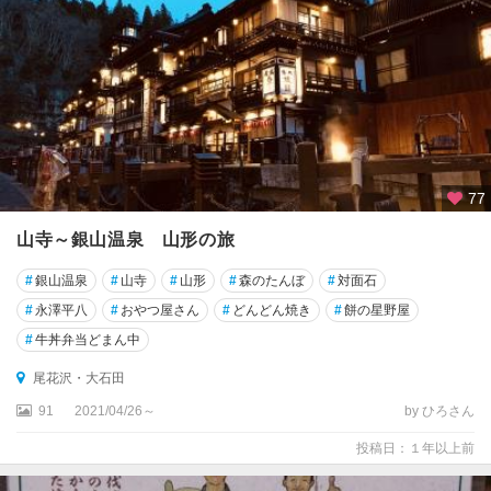
77
山寺～銀山温泉 山形の旅
#
銀山温泉
#
山寺
#
山形
#
森のたんぼ
#
対面石
#
永澤平八
#
おやつ屋さん
#
どんどん焼き
#
餅の星野屋
#
牛丼弁当どまん中
尾花沢・大石田
91
2021/04/26～
by ひろさん
投稿日：１年以上前