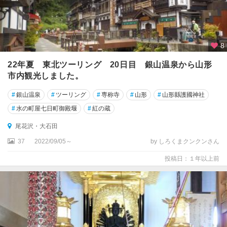
8
22年夏 東北ツーリング 20日目 銀山温泉から山形
市内観光しました。
#
銀山温泉
#
ツーリング
#
専称寺
#
山形
#
山形縣護國神社
#
水の町屋七日町御殿堰
#
紅の蔵
尾花沢・大石田
37
2022/09/05～
by しろくまクンクンさん
投稿日：１年以上前