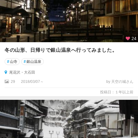
24
冬の山形、日帰りで銀山温泉へ行ってみました。
#
山寺
#
銀山温泉
尾花沢・大石田
29
2018/03/07～
by 天空の城さん
投稿日：１年以上前