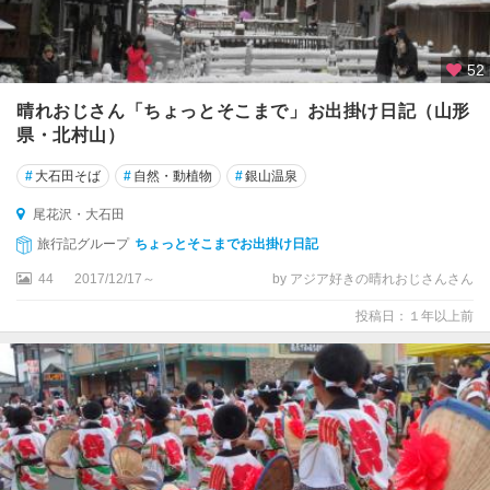
52
晴れおじさん「ちょっとそこまで」お出掛け日記（山形
県・北村山）
#
大石田そば
#
自然・動植物
#
銀山温泉
尾花沢・大石田
旅行記グループ
ちょっとそこまでお出掛け日記
44
2017/12/17～
by アジア好きの晴れおじさんさん
投稿日：１年以上前