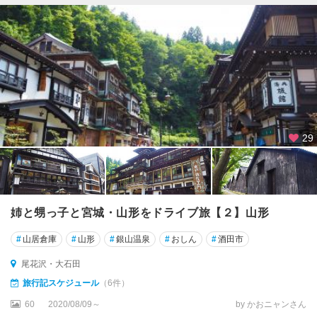
29
姉と甥っ子と宮城・山形をドライブ旅【２】山形
#
山居倉庫
#
山形
#
銀山温泉
#
おしん
#
酒田市
尾花沢・大石田
旅行記スケジュール
（6件）
60
2020/08/09～
by かおニャンさん