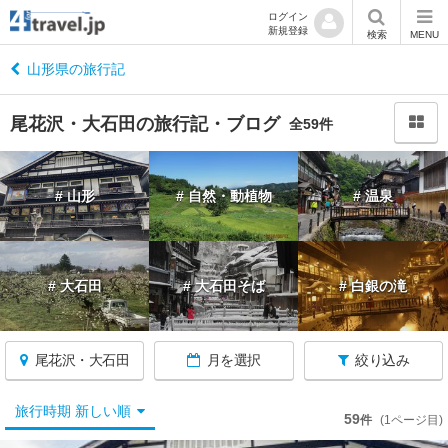
ログイン
新規登録
閉
検索
MENU
じ
る
山形県の旅行記
尾花沢・大石田の旅行記・ブログ
全59件
山
# 山形
# 自然・動植物
# 温泉
形
へ
戻
る
# 大石田
# 大石田そば
# 白銀の滝
山
形
尾花沢・大石田
月を選択
絞り込み
す
べ
て
旅行時期 新しい順
59
件
(1ページ目)