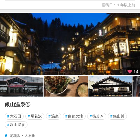
投稿日：１年以上前
14
銀山温泉①
#
大石田
#
尾花沢
#
温泉
#
白銀の滝
#
街歩き
#
銀山川
#
銀山温泉
尾花沢・大石田