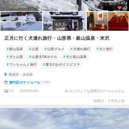
12
正月に行く犬連れ旅行・山形県・銀山温泉・米沢
#
銀山温泉
#
山形
#
山形グルメ
#
犬連れ旅行
#
犬と旅行
#
犬と山形
#
山形犬OKホテル
#
犬と銀山温泉
#
ワンちゃんと旅行
#
愛犬のおやどエビスヤ
尾花沢・大石田
旅行記スケジュール
（7件）
27
2023/01/05～
by おくびょうな雑種犬ローちゃんさん
投稿日：１年以上前