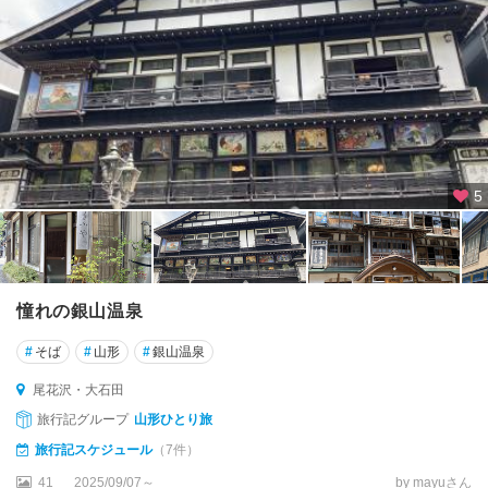
山
形
・
天
童
・
蔵
王
5
寒
河
江
・
東
憧れの銀山温泉
根
・
#
そば
#
山形
#
銀山温泉
月
山
尾花沢・大石田
旅行記グループ
山形ひとり旅
銀
旅行記スケジュール
（7件）
山
温
41
2025/09/07～
by mayuさん