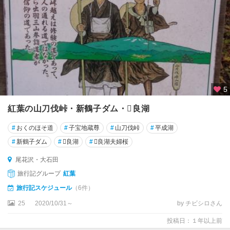
5
紅葉の山刀伐峠・新鶴子ダム・良湖
#
おくのほそ道
#
子宝地蔵尊
#
山刀伐峠
#
平成湖
#
新鶴子ダム
#
良湖
#
良湖夫婦桜
尾花沢・大石田
旅行記グループ
紅葉
旅行記スケジュール
（6件）
25
2020/10/31～
by チビシロさん
投稿日：１年以上前