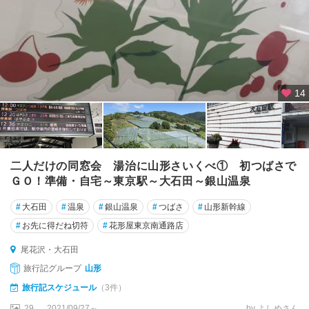
14
二人だけの同窓会 湯治に山形さいくべ① 初つばさで
ＧＯ！準備・自宅～東京駅～大石田～銀山温泉
#
大石田
#
温泉
#
銀山温泉
#
つばさ
#
山形新幹線
#
お先に得だね切符
#
花形屋東京南通路店
尾花沢・大石田
旅行記グループ
山形
旅行記スケジュール
（3件）
29
2021/09/27～
by よしめさん