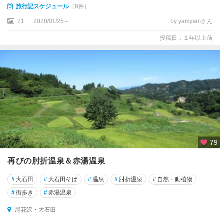
旅行記スケジュール
（8件）
21
2020/01/25～
by yamyamさん
投稿日：１年以上前
79
再びの肘折温泉＆赤湯温泉
#
大石田
#
大石田そば
#
温泉
#
肘折温泉
#
自然・動植物
#
街歩き
#
赤湯温泉
尾花沢・大石田