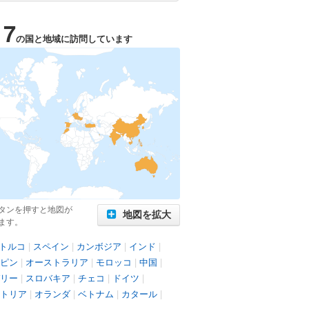
17
の国と地域に訪問しています
タンを押すと地図が
地図を拡大
ます。
トルコ
|
スペイン
|
カンボジア
|
インド
|
ピン
|
オーストラリア
|
モロッコ
|
中国
|
リー
|
スロバキア
|
チェコ
|
ドイツ
|
トリア
|
オランダ
|
ベトナム
|
カタール
|