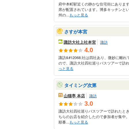
府中本町駅近くの静かな住宅街にありま
席が配置されています。博多キッチンと
州の...
もっと見る
さすが本宮
諏訪大社上社本宮
諏訪
4.0
諏訪&#12068;社は四社あり、微妙に
ので、諏訪大社四社巡りバスツアーで訪れ
っと見る
タイミング次第
山猫亭 本店
諏訪
3.0
諏訪大社四社巡りバスツアーで訪れたと
ちらのお店を紹介したので参加者が集中
順番...
もっと見る