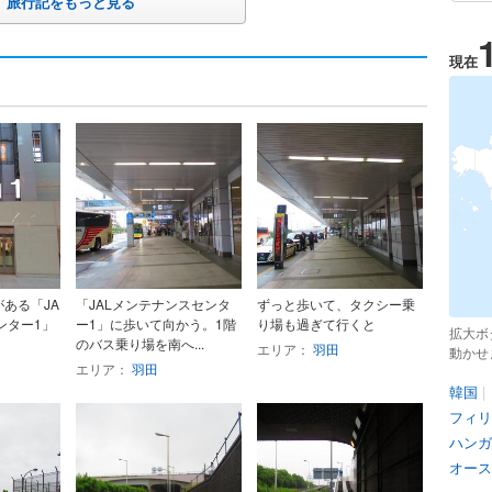
旅行記をもっと見る
現在
がある「JA
「JALメンテナンスセンタ
ずっと歩いて、タクシー乗
ンター1」
ー1」に歩いて向かう。1階
り場も過ぎて行くと
拡大ボ
のバス乗り場を南へ...
エリア：
羽田
動かせ
エリア：
羽田
韓国
|
フィリ
ハンガ
オース