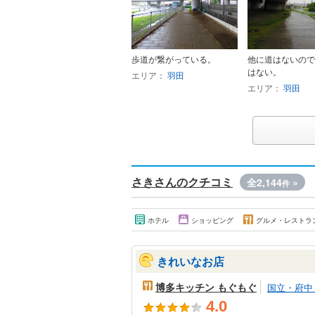
歩道が繋がっている。
他に道はないので
はない。
エリア：
羽田
エリア：
羽田
さきさんのクチコミ
全2,144
»
件
ホテル
ショッピング
グルメ・レストラ
きれいなお店
博多キッチン もぐもぐ
国立・府中
4.0