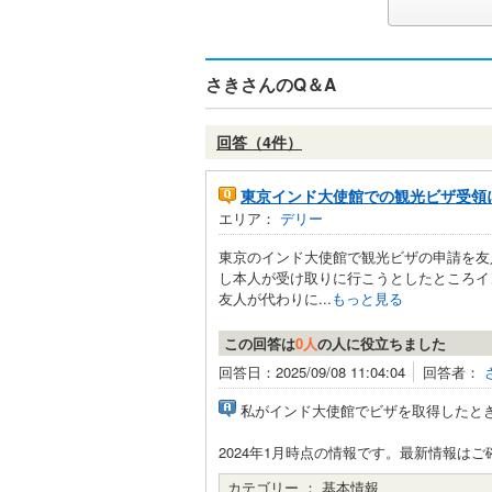
さきさんのQ＆A
回答（4件）
東京インド大使館での観光ビザ受領
エリア：
デリー
東京のインド大使館で観光ビザの申請を友
し本人が受け取りに行こうとしたところイ
友人が代わりに...
もっと見る
この回答は
0人
の人に役立ちました
回答日：2025/09/08 11:04:04
回答者：
私がインド大使館でビザを取得したと
2024年1月時点の情報です。最新情報は
カテゴリー ：
基本情報