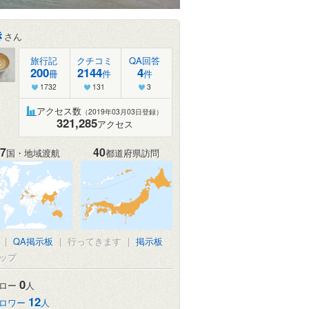
き
さん
旅行記
クチコミ
QA回答
200
2144
4
冊
件
件
1732
131
3
アクセス数
（2019年03月03日登録）
321,285
アクセス
7
40
国・地域渡航
都道府県訪問
|
QA掲示板
|
行ってきます
|
掲示板
ップ
0
ロー
人
12
ロワー
人