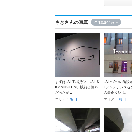
さきさんの写真
全12,541
»
枚
まずはJAL工場見学「JAL S
JALの2つの施設
KY MUSEUM」以前は無料
Lメンテナンスセ
だったが...
の最寄り駅は、...
エリア：
羽田
エリア：
羽田