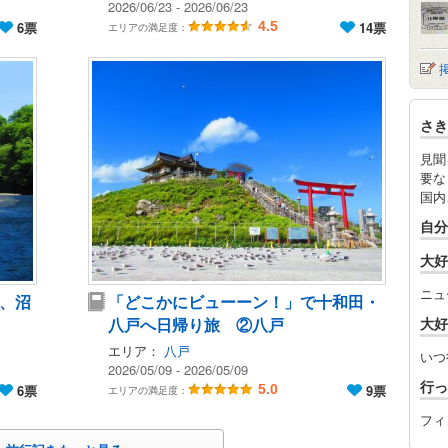
2026/06/23 - 2026/06/23
6票
4.5
14票
エリアの満足度：
さき
見聞
要な
国内
自分
大好
ニュ
、沼
「どこかにビューーン！」で十和田・
八戸へ日帰り旅 ②八戸
大好
エリア：
八戸
いつ
2026/05/09 - 2026/05/09
行っ
6票
5.0
9票
エリアの満足度：
フィ