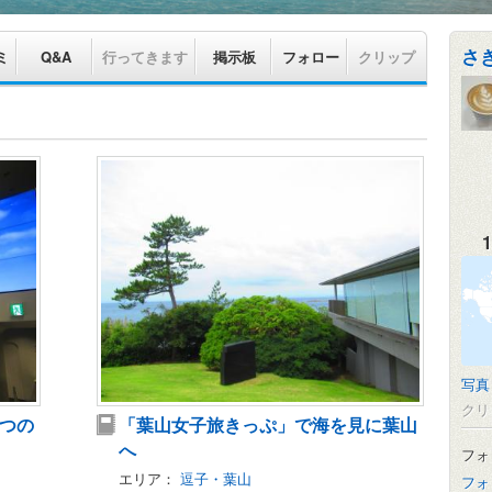
さ
ミ
Q&A
行ってきます
掲示板
フォロー
クリップ
1
写真
クリ
2つの
「葉山女子旅きっぷ」で海を見に葉山
へ
フォ
エリア：
逗子・葉山
フォ