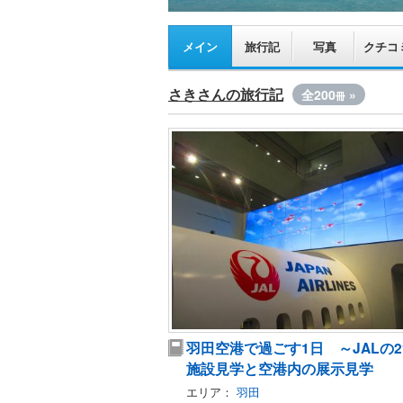
メイン
旅行記
写真
クチコ
さきさんの旅行記
全200
»
冊
羽田空港で過ごす1日 ～JALの
施設見学と空港内の展示見学
エリア：
羽田