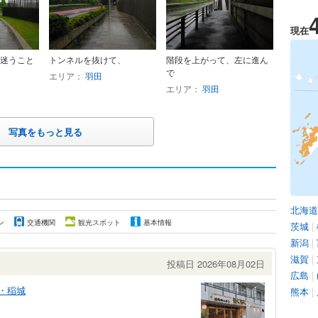
現在
迷うこと
トンネルを抜けて、
階段を上がって、左に進ん
で
エリア：
羽田
エリア：
羽田
写真をもっと見る
北海道
ン
交通機関
観光スポット
基本情報
茨城
|
新潟
|
滋賀
|
投稿日 2026年08月02日
広島
|
・稲城
熊本
|