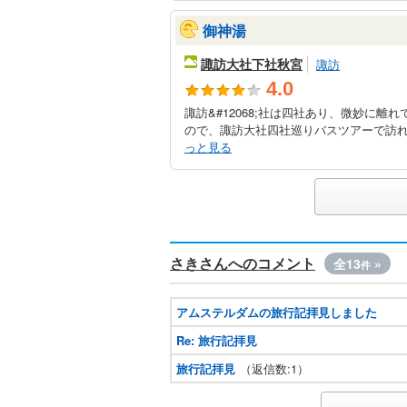
御神湯
諏訪大社下社秋宮
諏訪
4.0
諏訪&#12068;社は四社あり、微妙に
ので、諏訪大社四社巡りバスツアーで訪れ
っと見る
さきさんへのコメント
全13
»
件
アムステルダムの旅行記拝見しました
Re: 旅行記拝見
旅行記拝見
（返信数:1）