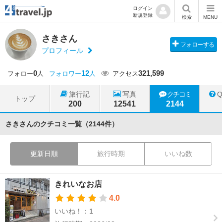
ログイン
新規登録
検索
MENU
さきさん
フォローする
プロフィール
0
12
321,599
フォロー
人
フォロワー
人
アクセス
旅行記
写真
クチコミ
トップ
200
12541
2144
さきさんのクチコミ一覧（2144件）
更新日順
旅行時期
いいね数
きれいなお店
4.0
いいね！：1