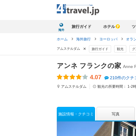
旅行ガイド
ホテル
ツ
海外
ホーム
海外旅行
ヨーロッパ
オラ
×
アムステルダム
旅行ガイド
観光
グ
アンネ フランクの家
Anne F
4.07
210件のクチ
アムステルダム
観光の所要時間：
1-2
施設情報
クチコミ
写真