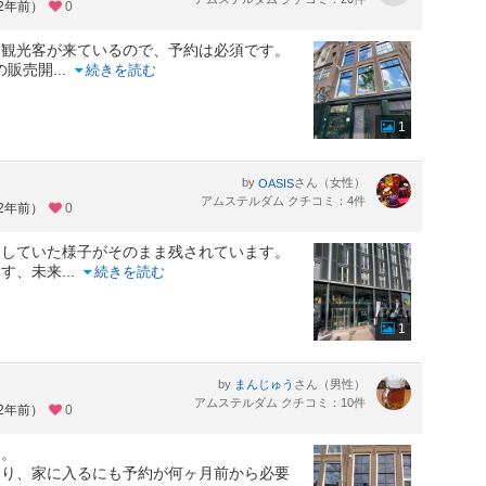
約2年前）
0
ら観光客が来ているので、予約は必須です。
の販売開
...
続きを読む
1
by
さん（女性）
OASIS
アムステルダム クチコミ：4件
約2年前）
0
らしていた様子がそのまま残されています。
ます、未来
...
続きを読む
1
by
さん（男性）
まんじゅう
アムステルダム クチコミ：10件
約2年前）
0
す。
おり、家に入るにも予約が何ヶ月前から必要