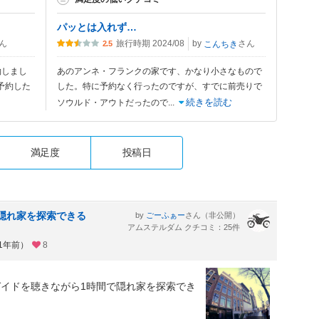
パッとは入れず…
ん
旅行時期 2024/08
by
さん
こんちき
2.5
約しまし
あのアンネ・フランクの家です、かなり小さなもので
予約した
した。特に予約なく行ったのですが、すでに前売りで
続きを読む
ソウルド・アウトだったので
...
満足度
投稿日
隠れ家を探索できる
by
さん（非公開）
ごーふぁー
アムステルダム クチコミ：25件
約1年前）
8
イドを聴きながら1時間で隠れ家を探索でき