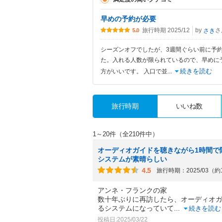
早めの予約が必要
旅行時期 2025/12
by
さ
さき
5.0
シーズンオフでしたが、3週間ぐらい前に予
た。入れる人数が限られているので、早めに
続きを読む
方がいいです。 入口で並
...
旅行時期
いいね数
1～20件（全210件中）
オーディオガイドを聴きながら1時間で
システムが素晴らしい
4.5
旅行時期：2025/03（
アンネ・フランクの家
数十年ぶりに再訪したら、オーディオガ
るシステムになっていて
...
続きを読む
投稿日:2025/03/22