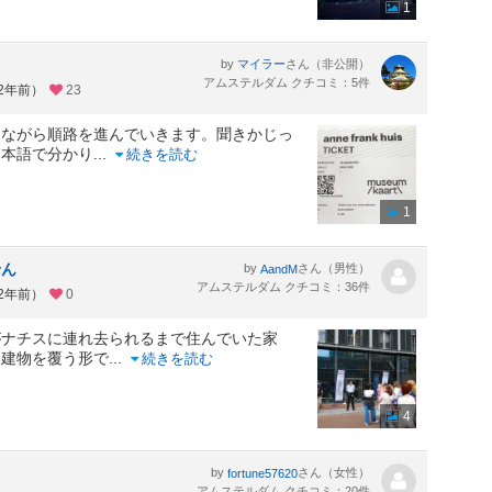
1
by
さん（非公開）
マイラー
アムステルダム クチコミ：5件
約2年前）
23
きながら順路を進んでいきます。聞きかじっ
日本語で分かり
...
続きを読む
1
せん
by
さん（男性）
AandM
アムステルダム クチコミ：36件
約2年前）
0
ナチスに連れ去られるまで住んでいた家
い建物を覆う形で
...
続きを読む
4
by
さん（女性）
fortune57620
アムステルダム クチコミ：20件