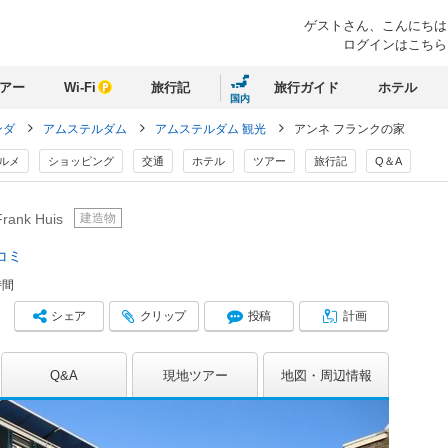
ゲストさん、
こんにちは
ログインはこちら
アー
Wi-Fi
旅行記
旅行ガイド
ホテル
国内
ンダ
アムステルダム
アムステルダム 観光
アンネ フランクの家
ルメ
ショッピング
交通
ホテル
ツアー
旅行記
Q＆A
建造物
rank Huis
コミ
時間
シェア
クリップ
投稿
計画
Q&A
現地ツアー
地図
周辺情報