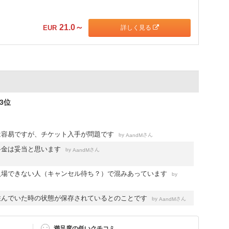
21.0
～
詳しく見る
EUR
3位
は容易ですが、チケット入手が問題です
by
さん
AandM
料金は妥当と思います
by
さん
AandM
入場できない人（キャンセル待ち？）で混みあっています
by
住んでいた時の状態が保存されているとのことです
by
さん
AandM
満足度の低いクチコミ