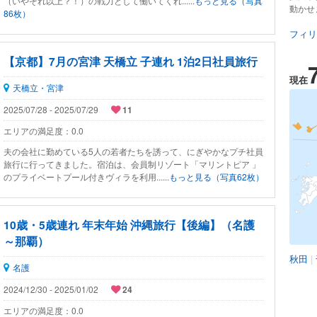
（いやそれ以上？！）の戦力として働いてくれ......
もっと見る（写真
動かせ
86枚）
フィリ
【京都】7月の宮津 天橋立 子連れ 1泊2日社員旅行
現在
天橋立・宮津
2025/07/28 - 2025/07/29
11
エリアの満足度：
0.0
夫の会社に勤めている5人の若者たちを誘って、にぎやかなプチ社員
旅行に行ってきました。宿泊は、会員制リゾート「マリントピア 」
のプライベートプール付きヴィラを利用......
もっと見る（写真62枚）
10歳・5歳連れ 年末年始 沖縄旅行【後編】（名護
～那覇）
秋田
|
名護
2024/12/30 - 2025/01/02
24
エリアの満足度：
0.0