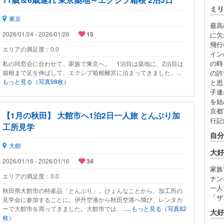
ミリ
東京
最高
2026/01/24 - 2026/01/26
15
に欠
飛行
エリアの満足度：
0.0
イン
の時
私の同窓会に合わせて、家族で東京へ。 1泊目は築地に、2泊目は
箱根まで足を伸ばして、エクシブ箱根離宮に泊まってきました。...
の許
もっと見る（写真98枚）
と思
子連
を始
京都
【1月の秋田】 大館市へ1泊2日一人旅 とんぶり加
行記
工所見学
自分
大館
大好
2026/01/16 - 2026/01/16
34
家族
エリアの満足度：
0.0
ナン
一人
秋田県大館市の特産品「とんぶり」。ひょんなことから、加工所の
「ザ
見学会に参加することに。伊丹空港から秋田空港へ飛び、レンタカ
ーで大館市を周ってきました。大館市では、......
もっと見る（写真82
大好
枚）