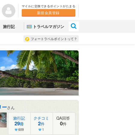
マイルに交換できるポイントがたまる
新規会員登録
×
旅行記
トラベルマガジン
フォートラベルポイントって？
リー
さん
旅行記
クチコミ
QA回答
29
2
0
冊
件
件
609
1