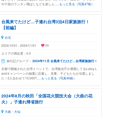
や十份のランタン飛ばしなどを楽しん......
もっと見る（写真47枚）
台風来てたけど…子連れ台湾3泊4日家族旅行！
【前編】
台北
2024/10/31 - 2024/11/01
11
エリアの満足度：
0.0
旅行記グループ：
2024年11月 台風来てたけど…台湾家族旅行！
京都で開催された台湾イベントで、台湾観光庁が展開してるLukcy L
andキャンペーンの抽選に応募し、見事、子どもたちが当選しまし
た！2人合わせて10,000T......
もっと見る（写真46枚）
2024年8月の秋田「全国花火競技大会（大曲の花
火）」子連れ帰省旅行
大曲・大仙