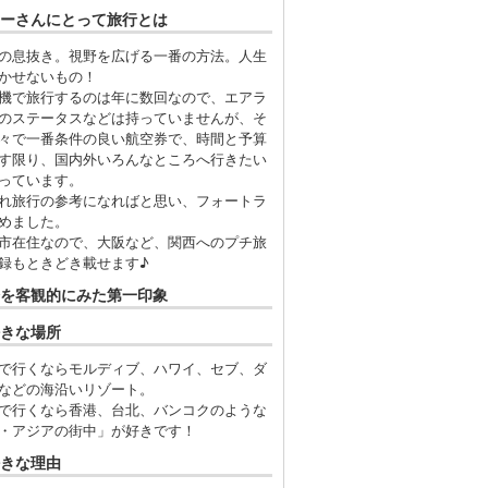
ーさんにとって旅行とは
の息抜き。視野を広げる一番の方法。人生
かせないもの！
機で旅行するのは年に数回なので、エアラ
のステータスなどは持っていませんが、そ
々で一番条件の良い航空券で、時間と予算
す限り、国内外いろんなところへ行きたい
っています。
れ旅行の参考になればと思い、フォートラ
めました。
市在住なので、大阪など、関西へのプチ旅
録もときどき載せます♪
を客観的にみた第一印象
きな場所
で行くならモルディブ、ハワイ、セブ、ダ
などの海沿いリゾート。
で行くなら香港、台北、バンコクのような
・アジアの街中」が好きです！
きな理由