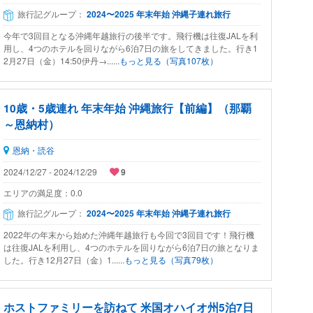
旅行記グループ：
2024〜2025 年末年始 沖縄子連れ旅行
今年で3回目となる沖縄年越旅行の後半です。飛行機は往復JALを利
用し、4つのホテルを回りながら6泊7日の旅をしてきました。行き1
2月27日（金）14:50伊丹→......
もっと見る（写真107枚）
10歳・5歳連れ 年末年始 沖縄旅行【前編】（那覇
～恩納村）
恩納・読谷
2024/12/27 - 2024/12/29
9
エリアの満足度：
0.0
旅行記グループ：
2024〜2025 年末年始 沖縄子連れ旅行
2022年の年末から始めた沖縄年越旅行も今回で3回目です！飛行機
は往復JALを利用し、4つのホテルを回りながら6泊7日の旅となりま
した。行き12月27日（金）1......
もっと見る（写真79枚）
ホストファミリーを訪ねて 米国オハイオ州5泊7日