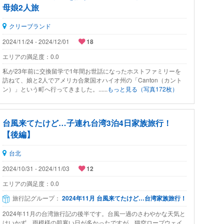
母娘2人旅
クリーブランド
2024/11/24 - 2024/12/01
18
エリアの満足度：
0.0
私が23年前に交換留学で1年間お世話になったホストファミリーを
訪ねて、娘と2人でアメリカ合衆国オハイオ州の「Canton（カント
ン）」という町へ行ってきました。......
もっと見る（写真172枚）
台風来てたけど…子連れ台湾3泊4日家族旅行！
【後編】
台北
2024/10/31 - 2024/11/03
12
エリアの満足度：
0.0
旅行記グループ：
2024年11月 台風来てたけど…台湾家族旅行！
2024年11月の台湾旅行記の後半です。台風一過のさわやかな天気と
はいかず、雨模様の肌寒い日が多かったですが、猫空ロープウェイ