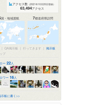
アクセス数
（2021年10月20日登録）
63,494
アクセス
5
7
国・地域渡航
都道府県訪問
|
QA掲示板
|
行ってきます
|
掲示板
ップ
22
ロー
人
16
ロワー
人
掲示板に書く>>