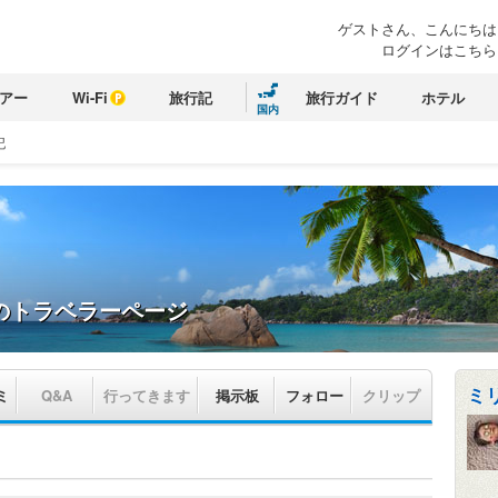
ゲストさん、こんにちは
ログインはこちら
アー
Wi-Fi
旅行記
旅行ガイド
ホテル
国内
記
のトラベラーページ
ミ
ミ
Q&A
行ってきます
掲示板
フォロー
クリップ