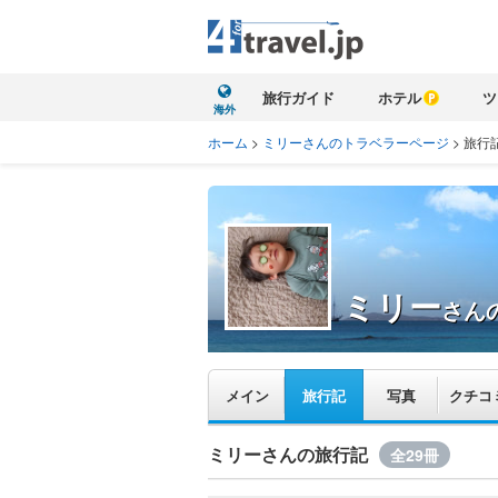
旅行ガイド
ホテル
ツ
海外
ホーム
>
ミリーさんのトラベラーページ
>
旅行
ミリー
さん
メイン
旅行記
写真
クチコ
ミリーさんの旅行記
全29冊