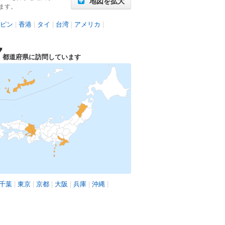
地図を拡大
ます。
ピン
|
香港
|
タイ
|
台湾
|
アメリカ
|
7
都道府県に訪問しています
千葉
|
東京
|
京都
|
大阪
|
兵庫
|
沖縄
|