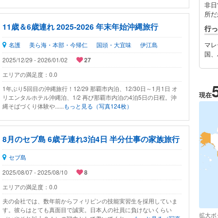
非日
所だ
11歳＆6歳連れ 2025-2026 年末年始沖縄旅行
行っ
マレ
名護
美ら海・本部・今帰仁
国頭・大宜味
伊江島
国、
2025/12/29 - 2026/01/02
27
エリアの満足度：
0.0
1年ぶり5回目の沖縄旅行！12/29 那覇市内泊、12/30日～1月1日 オ
現在
リエンタルホテル沖縄泊、1/2 再び那覇市内泊の4泊5日の日程。沖
縄そばづくり体験や......
もっと見る（写真124枚）
8月のセブ島 6歳子連れ3泊4日 半分仕事の家族旅行
セブ島
2025/08/07 - 2025/08/10
8
エリアの満足度：
0.0
夫の会社では、数年前からフィリピンの技能実習生を採用していま
す。彼らはとても真面目で誠実。日本人の社員に負けないくらい
拡大ボ