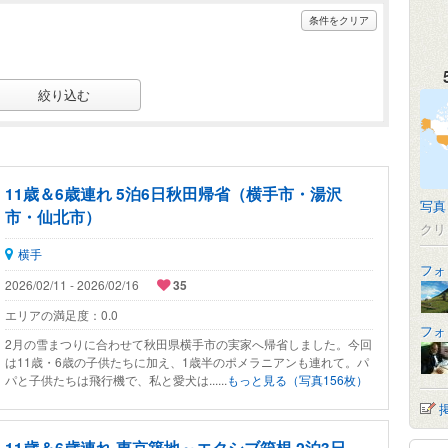
条件をクリア
11歳＆6歳連れ 5泊6日秋田帰省（横手市・湯沢
写真
市・仙北市）
クリ
横手
フォ
2026/02/11 - 2026/02/16
35
エリアの満足度：
0.0
フォ
2月の雪まつりに合わせて秋田県横手市の実家へ帰省しました。今回
は11歳・6歳の子供たちに加え、1歳半のポメラニアンも連れて。パ
パと子供たちは飛行機で、私と愛犬は......
もっと見る（写真156枚）
11歳＆6歳連れ 東京築地～エクシブ箱根 2泊3日