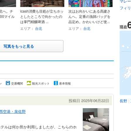
マレー
フィリ
台北へ。チ
icash消費も目処が立ちホッ
次はお向かいにある髙建さ
000マイル
としたところで向かったの
んへ。定番の漁師バッグを
は掌門精釀啤酒 ...
品定め。かわいいけど使...
現在
エリア：
台北
エリア：
台北
写真をもっと見る
ン
交通機関
観光スポット
基本情報
投稿日 2025年06月22日
長野
|
西空港・泉佐野
ホテルは何か所か利用しましたが、こちらのホ