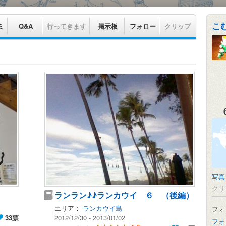
こ
ミ
Q&A
行ってきます
掲示板
フォロー
クリップ
写真
クリ
ランラン♪♪ランカウイ ６ （後編）
エリア：
ランカウイ島
フォ
33票
2012/12/30 - 2013/01/02
フォ