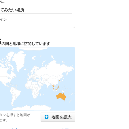
ん。
てみたい場所
イン
6
の国と地域に訪問しています
タンを押すと地図が
地図を拡大
ます。