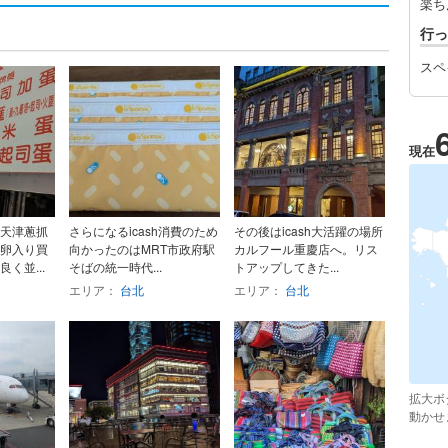
楽ち
行っ
スペ
現在
天津蔥抓
さらになるicash消費のため
その後はicash大活躍の場所
卵入り買
向かったのはMRT市政府駅
カルフール重慶店へ。リス
く並...
そばの統一時代...
トアップしてきた...
エリア：
台北
エリア：
台北
拡大ボ
動かせ