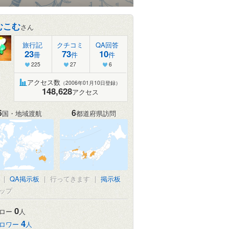
むこむ
さん
旅行記
クチコミ
QA回答
23
73
10
冊
件
件
225
27
6
アクセス数
（2006年01月10日登録）
148,628
アクセス
6
6
国・地域渡航
都道府県訪問
|
QA掲示板
|
行ってきます
|
掲示板
ップ
0
ロー
人
4
ロワー
人