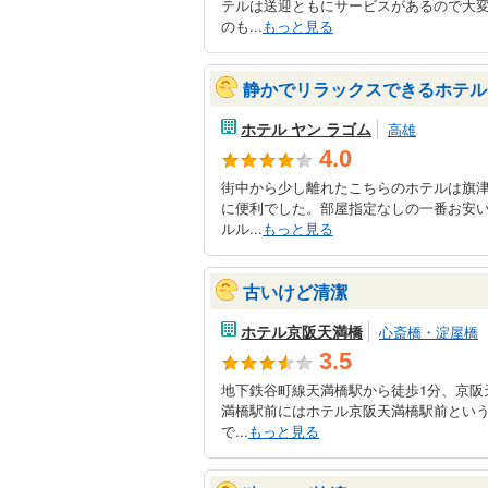
テルは送迎ともにサービスがあるので大
のも...
もっと見る
静かでリラックスできるホテル
ホテル ヤン ラゴム
高雄
4.0
街中から少し離れたこちらのホテルは旗
に便利でした。部屋指定なしの一番お安
ルル...
もっと見る
古いけど清潔
ホテル京阪天満橋
心斎橋・淀屋橋
3.5
地下鉄谷町線天満橋駅から徒歩1分、京阪
満橋駅前にはホテル京阪天満橋駅前とい
で...
もっと見る