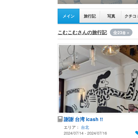
メイン
旅行記
写真
クチコ
こむこむさんの旅行記
全23
»
冊
謝謝 台湾 icash !!
エリア：
台北
2024/07/14 - 2024/07/16