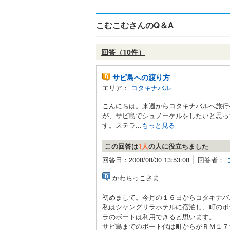
こむこむさんのQ＆A
回答（10件）
サピ島への渡り方
エリア：
コタキナバル
こんにちは。来週からコタキナバルへ旅行
が、サピ島でシュノーケルをしたいと思っ
す。ステラ...
もっと見る
この回答は
1人
の人に役立ちました
回答日：2008/08/30 13:53:08
回答者：
かわちっこさま
初めまして。今月の１６日からコタキナバ
私はシャングリラホテルに宿泊し、町のボ
ラのボートは利用できると思います。
サピ島までのボート代は町からがＲＭ１７