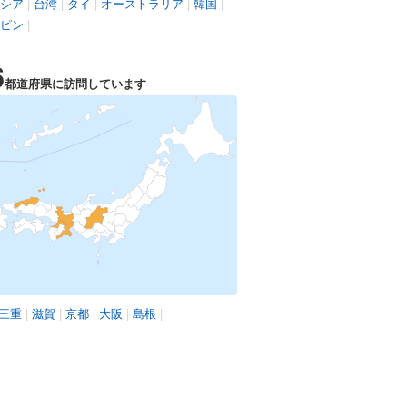
シア
|
台湾
|
タイ
|
オーストラリア
|
韓国
|
ピン
|
6
都道府県に訪問しています
三重
|
滋賀
|
京都
|
大阪
|
島根
|