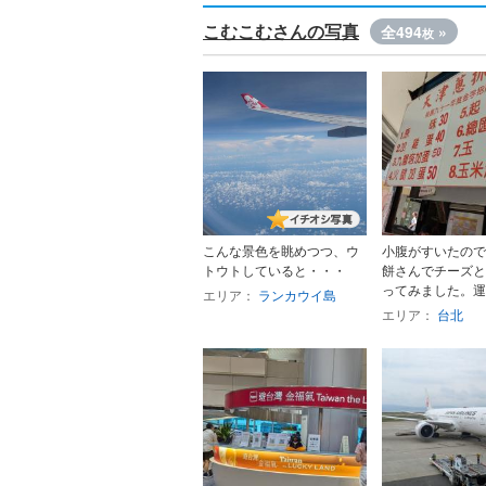
こむこむさんの写真
全494
»
枚
こんな景色を眺めつつ、ウ
小腹がすいたので
トウトしていると・・・
餅さんでチーズと
ってみました。運良
エリア：
ランカウイ島
エリア：
台北