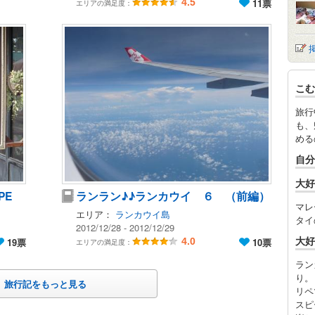
4.5
11票
エリアの満足度：
こむ
旅行
も、
める
自分
大好
PE
ランラン♪♪ランカウイ ６ （前編）
マレ
エリア：
ランカウイ島
タイ
2012/12/28 - 2012/12/29
大好
19票
4.0
10票
エリアの満足度：
ラン
り。
旅行記をもっと見る
リペ
スピ