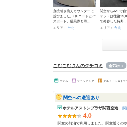
直接引き換えカウンターに
関空からJALで
並びました。QRコードとパ
ケットは往復15,
スポート、搭乗券と帰...
で発券した特典...
エリア：
台北
エリア：
台北
こむこむさんのクチコミ
全73
»
件
ホテル
ショッピング
グルメ・レストラ
関空への送迎あり
ホテルアストンプラザ関西空港
関
4.0
関空の前泊で利用しました。関空近くの