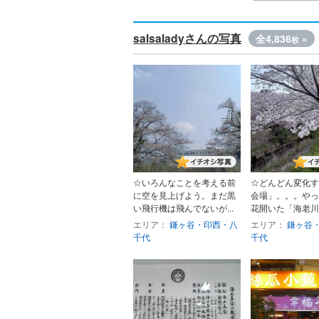
salsaladyさんの写真
全4,836
»
枚
☆いろんなことを考える前
☆どんどん変化す
に空を見上げよう。まだ黒
会場」。。。やっ
い飛行機は飛んでないが...
花開いた「海老川会
エリア：
鎌ヶ谷・印西・八
エリア：
鎌ヶ谷
千代
千代