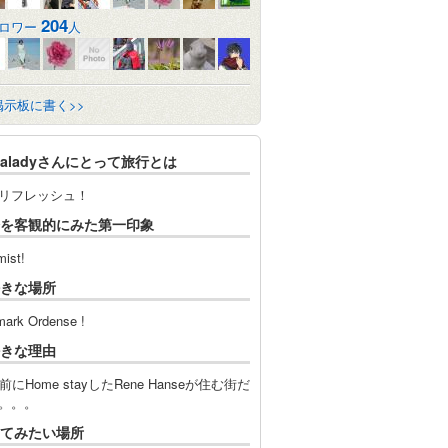
204
ロワー
人
掲示板に書く>>
lsaladyさんにとって旅行とは
リフレッシュ！
を客観的にみた第一印象
mist!
きな場所
ark Ordense !
きな理由
前にHome stayしたRene Hanseが住む街だ
。。。
てみたい場所