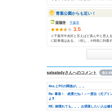
青葉公園からも近い！
栄福寺
千葉市
3.5
☆千葉市中央区と言えばど真ん中と思え
に駐車場はある。（但し，９時前に到着す
salsaladyさんへのコメント
全2,4
4tra.とPCの関係が。。。
Re: 幕張！ 絶景だね！～一度位（元プリン
よ❣
RE: 旅慣れても。。。お洒落したい人は健