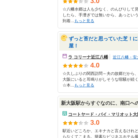
3.0
☆八幡水郷は人も少なく、のんびりして
したら、手漕ぎでは無いから、あっとい
到着...
もっと見る
ずっと苔だと思っていた芝！に
屋！
ラ コリーナ近江八幡
近江八幡・安
4.0
☆久しぶりの関西訪問～夫の故郷だから
大阪にいると耳鳴りがしそうな喧騒が続
☆本...
もっと見る
新大阪駅からすぐなのに、南口へ
コートヤード・バイ・マリオット大
3.0
駅近いどころか、エキナカと言えるけれ
らなくてこまる。簡素なビジネスホテル風