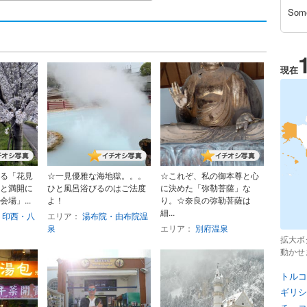
Som
現在
る「花見
☆一見優雅な海地獄。。。
☆これぞ、私の御本尊と心
と満開に
ひと風呂浴びるのはご法度
に決めた「弥勒菩薩」な
場」...
よ！
り。☆奈良の弥勒菩薩は
細...
・印西・八
エリア：
湯布院・由布院温
泉
エリア：
別府温泉
拡大ボ
動かせ
トルコ
ギリシ