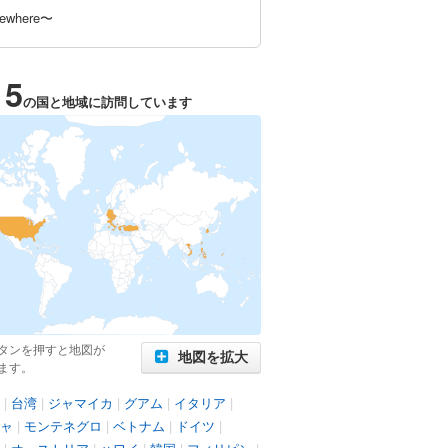
ewhere〜
15
の国と地域に訪問しています
タンを押すと地図が
地図を拡大
ます。
|
台湾
|
ジャマイカ
|
グアム
|
イタリア
|
ャ
|
モンテネグロ
|
ベトナム
|
ドイツ
|