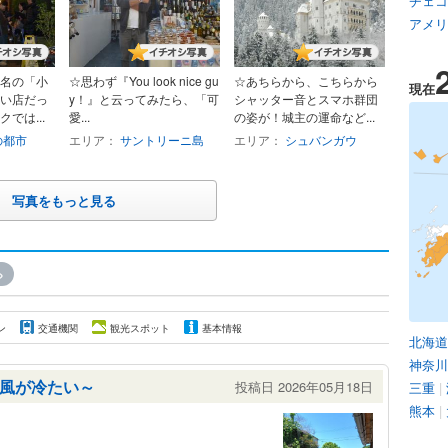
チェコ
アメリ
名の「小
☆思わず『You look nice gu
☆あちらから、こちらから
現在
い店だっ
y！』と云ってみたら、「可
シャッター音とスマホ群団
では...
愛...
の姿が！城主の運命など...
の都市
エリア：
サントリーニ島
エリア：
シュバンガウ
写真をもっと見る
»
ン
交通機関
観光スポット
基本情報
北海道
神奈川
風が冷たい～
投稿日 2026年05月18日
三重
|
熊本
|