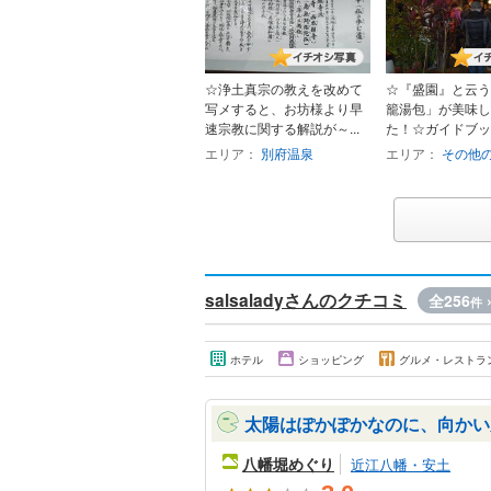
☆浄土真宗の教えを改めて
☆『盛園』と云う
写メすると、お坊様より早
籠湯包」が美味し
速宗教に関する解説が～...
た！☆ガイドブック
エリア：
別府温泉
エリア：
その他
salsaladyさんのクチコミ
全256
件
ホテル
ショッピング
グルメ・レストラ
太陽はぽかぽかなのに、向かい
八幡堀めぐり
近江八幡・安土