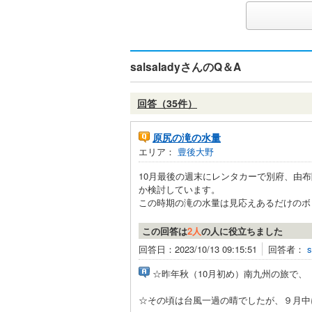
salsaladyさんのQ＆A
回答（35件）
原尻の滝の水量
エリア：
豊後大野
10月最後の週末にレンタカーで別府、由
か検討しています。
この時期の滝の水量は見応えあるだけのボリ
この回答は
2人
の人に役立ちました
回答日：2023/10/13 09:15:51
回答者：
s
☆昨年秋（10月初め）南九州の旅で、
☆その頃は台風一過の晴でしたが、９月中