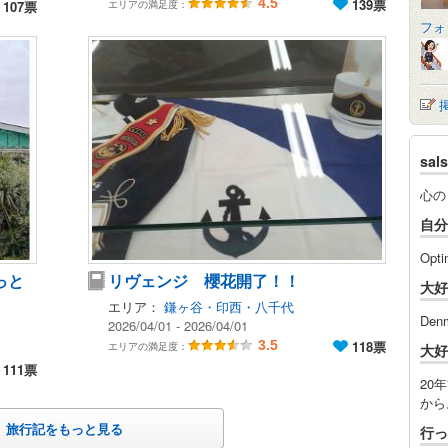
4.5
139票
エリアの満足度：
107票
フォ
sa
心の
自分
Opti
っと
リヴェンジ 櫻花開了！！
大好
エリア：
鎌ヶ谷・印西・八千代
Denm
2026/04/01 - 2026/04/01
3.5
118票
エリアの満足度：
大好
111票
20年
から
旅行記をもっと見る
行っ