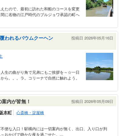
見えたので、最初に訪れた和船のコースを変更
う間に名物の江戸時代のブルジョワ承認の町へ
覆われるバウムクーヘン
投稿日 2026年05月16日
土
、人生の曲がり角で兄弟にもご挨拶を～☆一日
くから。。。ラ。コリーナで自然に触れよう。
の案内が皆無！
投稿日 2026年05月09日
阪本町
心斎橋・淀屋橋
ど不便な入口！駅構内には一切案内が無く、出口、入り口が判
～おかげで静かな夜を過ごせた。...