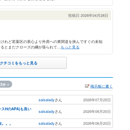
投稿日 2026年04月28日
るけれど若葉区の衷心より外房への東関道を挟んですぐの未知
るとまだクローズの綱が張られて...
もっと見る
クチコミをもっと見る
93
»
件
掲示板に書く
salsalady
さん
2026年07月25日
スHのAPA)も良い
salsalady
さん
2026年06月20日
在。。。
salsalady
さん
2026年06月20日