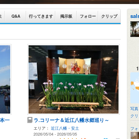
sal
ミ
Q&A
行ってきます
掲示板
フォロー
クリップ
1
写真
クリ
本一
ラ.コリーナ＆近江八幡水郷巡り～
エリア：
近江八幡・安土
フォ
2026/05/04 - 2026/05/05