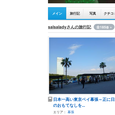
メイン
旅行記
写真
クチコ
salsaladyさんの旅行記
全185
»
冊
日本一高い東京ベイ幕張～正に日
のおもてなしを...
エリア：
幕張