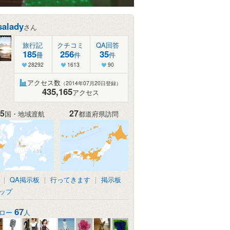
salady
さん
旅行記
クチコミ
QA回答
185
256
35
冊
件
件
28292
1613
90
アクセス数
（2014年07月20日登録）
435,165
アクセス
5
27
国・地域渡航
都道府県訪問
|
QA掲示板
|
行ってきます
|
掲示板
ップ
67
ロー
人