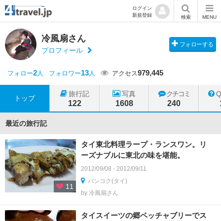
ログイン
新規登録
検索
MENU
冷風扇さん
フォローする
プロフィール
2
13
979,445
フォロー
人
フォロワー
人
アクセス
旅行記
写真
クチコミ
トップ
122
1608
240
最近の旅行記
タイ東北料理ラープ・ランスワン。リ
ーズナブルに東北の味を堪能。
2012/09/08 - 2012/09/11
バンコク(タイ)
11
by 冷風扇さん
タイスイーツの郷ペッチャブリーでス