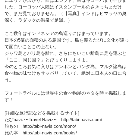
にエリアが広がり、西はエジプト、東はキューバまで伸びま
した。ヨーロッパ大陸はイスタンブールのさきっちょだけ
で、まだ見ておりません。（【写真】インドはヒマラヤの奥
深く。ラダックの温泉で足湯。）
ここ数年はインドネシアの島巡りにはまっています。
日本の5倍の面積のある島国です。島を渡るたびに文化が違っ
て面白いことこの上ない。
ジャワ島とバリ島を離れ、さらにちいこい離島に足を運ぶと
「ここ、同じ国？」とびっくりしますよ。
今のところお気に入りはアンボンとバンダ島。マルク諸島は
食べ物の味つけもサッパリしていて、絶対に日本人の口に合
う。
フォートラベルには世界中の食べ物屋のネタを時々掲載しま
す！
[詳細な旅行記などを掲載するサイト]
たびnavi. 〜Travel Navi.〜 http://tabi-navis.com/
旅もの http://tabi-navis.com/mono/
旅の本 http://tabi-navis.com/books/