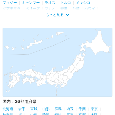
フィジー
ミャンマー
ラオス
トルコ
メキシコ
グアテマラ
ベリーズ
マカオ
香港
台湾
ハワイ
シンガポール
パキスタン
カナダ
スリランカ
マレーシア
もっと見る
ベトナム
アラブ首長国連邦
ニューカレドニア
ギリシャ
オーストラリア
エジプト
アメリカ
キューバ
ペルー
26
国内：
都道府県
北海道
岩手
宮城
山形
群馬
埼玉
千葉
東京
神奈川
福井
山梨
静岡
愛知
三重
京都
大阪