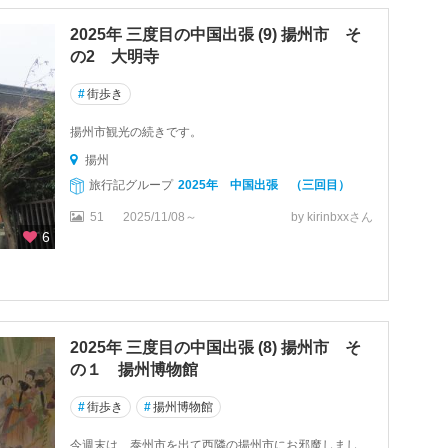
2025年 三度目の中国出張 (9) 揚州市 そ
の2 大明寺
#
街歩き
揚州市観光の続きです。
揚州
旅行記グループ
2025年 中国出張 （三回目）
51
2025/11/08～
by kirinbxxさん
6
2025年 三度目の中国出張 (8) 揚州市 そ
の１ 揚州博物館
#
街歩き
#
揚州博物館
今週末は、泰州市を出て西隣の揚州市にお邪魔しまし