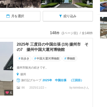
月を選択
絞り込み
148
件
(1ページ目)
/ 全148件
2025年 三度目の中国出張 (19) 揚州市 そ
の7 揚州中国大運河博物館
#
街歩き
#
中国大運河博物館
#
博物館
揚州市観光の続きです。
揚州
旅行記グループ
2025年 中国出張 （三回目）
86
2025/11/22～
by kirinbxxさん
6