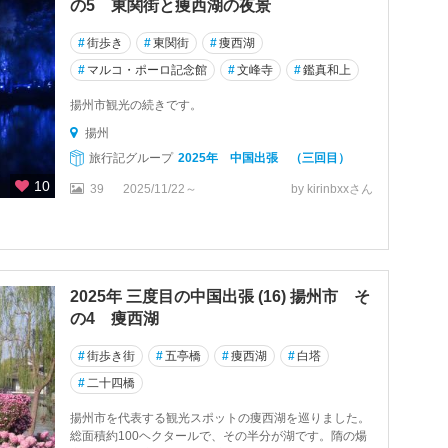
の5 東関街と痩西湖の夜景
#
街歩き
#
東関街
#
痩西湖
#
マルコ・ポーロ記念館
#
文峰寺
#
鑑真和上
揚州市観光の続きです。
揚州
旅行記グループ
2025年 中国出張 （三回目）
10
39
2025/11/22～
by kirinbxxさん
2025年 三度目の中国出張 (16) 揚州市 そ
の4 痩西湖
#
街歩き街
#
五亭橋
#
痩西湖
#
白塔
#
二十四橋
揚州市を代表する観光スポットの痩西湖を巡りました。
総面積約100ヘクタールで、その半分が湖です。隋の煬