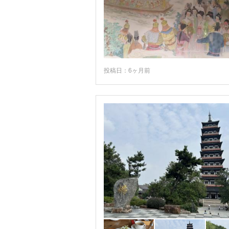
安徽省
寧夏回族自治区
寧波
屯渓
投稿日：6ヶ月前
山東省
山西省
峨眉山
嵩山
常州
平遙
広東省
広西チワン族自治区
庫車