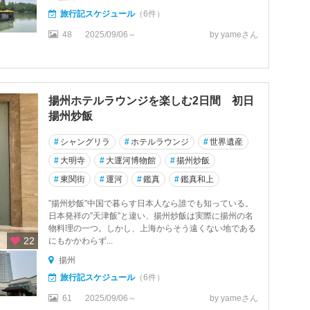
旅行記スケジュール
（6件）
48
2025/09/06～
by yameさん
揚州ホテルラウンジを楽しむ2日間 初日
揚州炒飯
#
シャングリラ
#
ホテルラウンジ
#
世界遺産
#
大明寺
#
大運河博物館
#
揚州炒飯
#
東関街
#
運河
#
鑑真
#
鑑真和上
”揚州炒飯”中国で暮らす日本人なら誰でも知っている。
日本発祥の”天津飯”と違い、揚州炒飯は実際に揚州の名
物料理の一つ。しかし、上海からそう遠くない地である
22
にもかかわらず...
揚州
旅行記スケジュール
（6件）
61
2025/09/06～
by yameさん