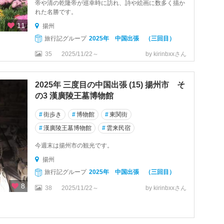
帝や清の乾隆帝が巡幸時に訪れ、詩や絵画に数多く描か
れた名勝です。
11
揚州
旅行記グループ
2025年 中国出張 （三回目）
35
2025/11/22～
by kirinbxxさん
2025年 三度目の中国出張 (15) 揚州市 そ
の3 漢廣陵王墓博物館
#
街歩き
#
博物館
#
東関街
#
漢廣陵王墓博物館
#
雲来民宿
今週末は揚州市の観光です。
揚州
旅行記グループ
2025年 中国出張 （三回目）
8
38
2025/11/22～
by kirinbxxさん