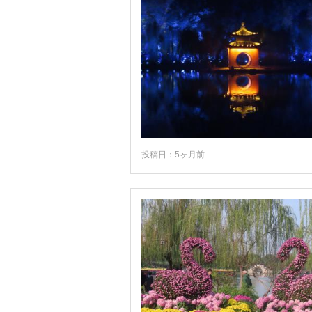
チチハル
チベット自治区
ツェタン
ラサのポタラ宮の歴史的遺跡群周辺
万里の長城周辺
三江
投稿日：5ヶ月前
三門峡
上海直轄市
五台山
佛山
元陽
内モンゴル自治区
凱里