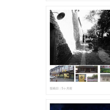
★三亜
★上海
★西安
★蘇州
★大連
★成都
★青島
★敦煌
★北京
★麗江
エレンホト
投稿日：5ヶ月前
ギャンツェ
ゴルムド
シガツェ