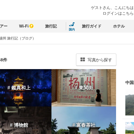
ゲストさん、
こんにちは
ログインはこちら
アー
Wi-Fi
旅行記
旅行ガイド
ホテル
国内
揚州 旅行記（ブログ）
48件
写真から探す
中国
# 鑑真和上
# 東関街
# 博物館
# 富春茶社