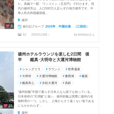
た。高鐵で一駅、ワンコイン（五百円）で行けます。現
代の揚州市は、人口500万人足らずの地方都市です。中
華人民共和国建国後...
揚州
8
旅行記グループ
2025年 中国出張 （三回目）
62
2025/11/08～
by kirinbxxさん
揚州ホテルラウンジを楽しむ2日間 後
半 鑑真･大明寺と大運河博物館
#
シャングリラ
#
ラウンジ
#
世界遺産
#
大明寺
#
大運河博物館
#
痩西湖
#
鑑真
#
鑑真和上
#
京杭大運河
#
高鉄
”揚州炒飯”中国で暮らす日本人なら誰でも知っている。
日本発祥の”天津飯”と違い、揚州炒飯は実際に揚州の名
物料理の一つ。しかし、上海からそう遠くない地である
21
にもかかわらず...
揚州