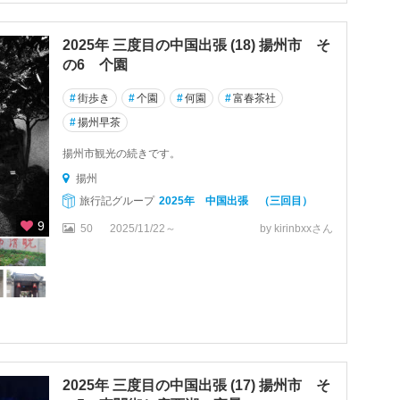
2025年 三度目の中国出張 (18) 揚州市 そ
の6 个園
#
街歩き
#
个園
#
何園
#
富春茶社
#
揚州早茶
揚州市観光の続きです。
揚州
旅行記グループ
2025年 中国出張 （三回目）
9
50
2025/11/22～
by kirinbxxさん
2025年 三度目の中国出張 (17) 揚州市 そ