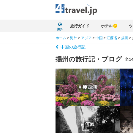
旅行ガイド
ホテル
ツ
海外
ホーム
>
海外
>
アジア
>
中国
>
江蘇省
>
揚州
>
中国の旅行記
揚州の旅行記・ブログ
全1
# 痩西湖
# 何園