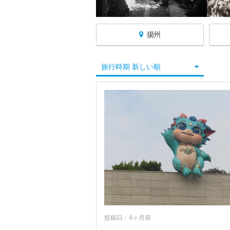
揚州
中国へ戻る
旅行時期 新しい順
★厦門
★九寨溝
★桂林
★杭州
★広州
★昆明
投稿日：4ヶ月前