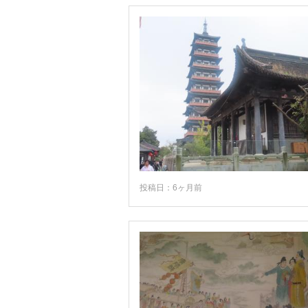
哈爾濱
商丘
喀什
嘉峪関
四川省
大同
大理
大足
投稿日：6ヶ月前
天台山
天津
天津直轄市
太原
威海