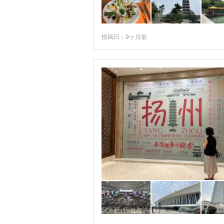
廬山
延吉
張家口
投稿日：9ヶ月前
張家界
承徳
拉薩
揚州
新疆ウイグル自治区
普陀山
景徳鎮
景洪
曲阜
東莞
林芝(ニンティ)