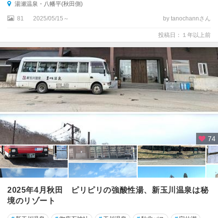
湯瀬温泉・八幡平(秋田側)
81
2025/05/15～
by tanochannさん
投稿日：１年以上前
74
2025年4月秋田 ピリピリの強酸性湯、新玉川温泉は秘
境のリゾート