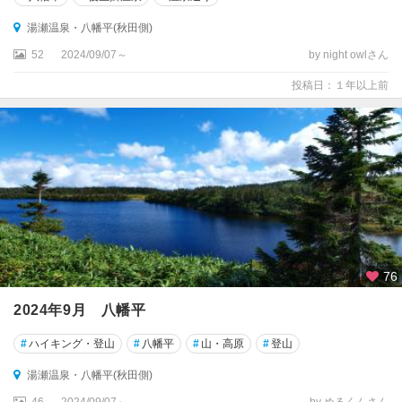
湯瀬温泉・八幡平(秋田側)
52
2024/09/07～
by night owlさん
投稿日：１年以上前
76
2024年9月 八幡平
#
ハイキング・登山
#
八幡平
#
山・高原
#
登山
湯瀬温泉・八幡平(秋田側)
46
2024/09/07～
by めるくんさん