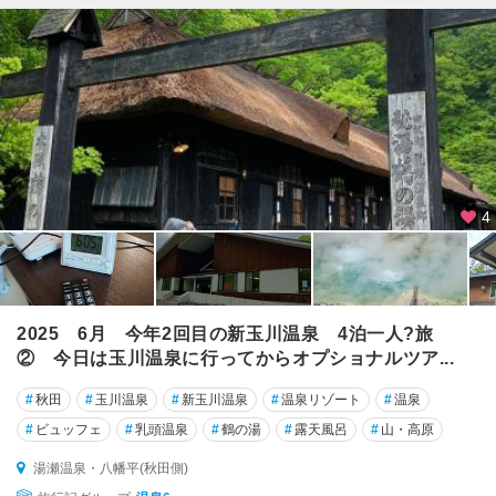
4
2025 6月 今年2回目の新玉川温泉 4泊一人?旅
② 今日は玉川温泉に行ってからオプショナルツア...
#
秋田
#
玉川温泉
#
新玉川温泉
#
温泉リゾート
#
温泉
#
ビュッフェ
#
乳頭温泉
#
鶴の湯
#
露天風呂
#
山・高原
湯瀬温泉・八幡平(秋田側)