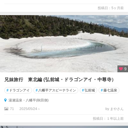
投稿日：5ヶ月前
9
兄妹旅行 東北編 (弘前城・ドラゴンアイ・中尊寺）
#
ドラゴンアイ
#
八幡平アスピーテライン
#
弘前城
#
藤七温泉
湯瀬温泉・八幡平(秋田側)
71
2025/05/24～
by まやさん
投稿日：１年以上前