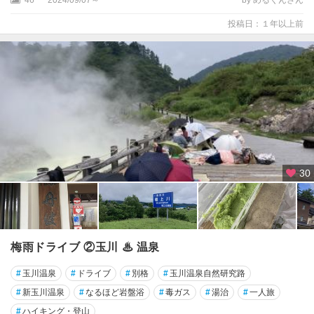
投稿日：１年以上前
30
梅雨ドライブ ②玉川 ♨︎ 温泉
#
玉川温泉
#
ドライブ
#
別格
#
玉川温泉自然研究路
#
新玉川温泉
#
なるほど岩盤浴
#
毒ガス
#
湯治
#
一人旅
#
ハイキング・登山