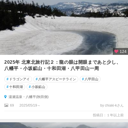
124
2025年 北東北旅行記２：龍の眼は開眼まであと少し、
八幡平・小坂鉱山・十和田湖・八甲田山一周
#
ドラゴンアイ
#
八幡平アスピーテライン
#
八甲田山
#
十和田湖
#
小坂鉱山
湯瀬温泉・八幡平(秋田側)
69
2025/05/19～
by chiaki-kさん
投稿日：１年以上前