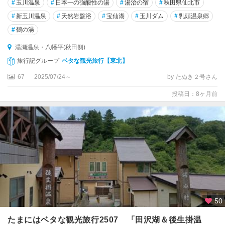
#
玉川温泉
#
日本一の強酸性の湯
#
湯治の宿
#
秋田県仙北市
#
新玉川温泉
#
天然岩盤浴
#
宝仙湖
#
玉川ダム
#
乳頭温泉郷
#
鶴の湯
湯瀬温泉・八幡平(秋田側)
旅行記グループ
ベタな観光旅行【東北】
67
2025/07/24～
by たぬき２号さん
投稿日：8ヶ月前
50
たまにはベタな観光旅行2507 「田沢湖＆後生掛温