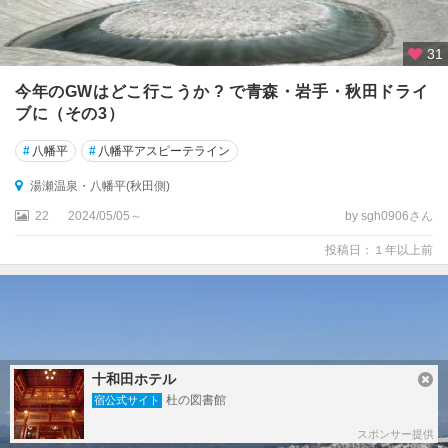
31
今年のGWはどこ行こうか ? で青森・岩手・秋田ドライ
ブに（その3）
#
八幡平
#
八幡平アスピーテライン
湯瀬温泉・八幡平(秋田側)
22
2024/05/05～
by sgh0906さん
投稿日：１年以上前
十和田ホテル
杜の図書館
宿公式サイト
スポンサー提供