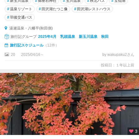
#
新玉川温泉
#
御座石神社
#
玉川温泉
#
秋北バス
#
宝仙湖
#
温泉リゾート
#
田沢湖たつこ像
#
田沢湖レストハウス
#
羽後交通バス
湯瀬温泉・八幡平(秋田側)
旅行記グループ
2025年4月 乳頭温泉 新玉川温泉 秋田
旅行記スケジュール
（12件）
20
2025/04/16～
by wakupaku2さん
投稿日：１年以上前
3