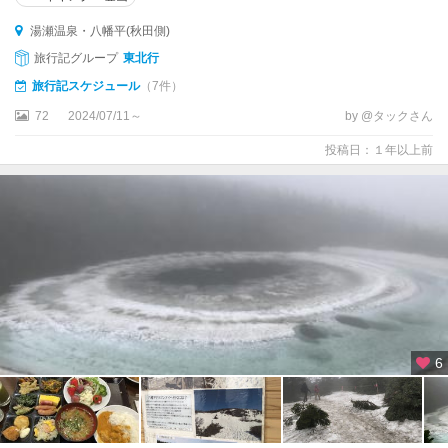
湯瀬温泉・八幡平(秋田側)
旅行記グループ
東北行
旅行記スケジュール
（7件）
72
2024/07/11～
by @タックさん
投稿日：１年以上前
6