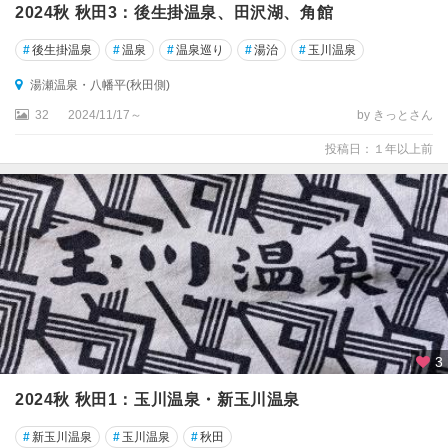
2024秋 秋田3：後生掛温泉、田沢湖、角館
#
後生掛温泉
#
温泉
#
温泉巡り
#
湯治
#
玉川温泉
湯瀬温泉・八幡平(秋田側)
32
2024/11/17～
by きっとさん
投稿日：１年以上前
3
2024秋 秋田1：玉川温泉・新玉川温泉
#
新玉川温泉
#
玉川温泉
#
秋田