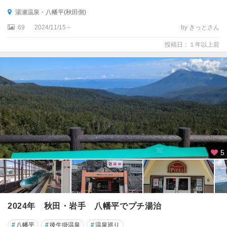
湯瀬温泉・八幡平(秋田側)
69
2024/11/15～
by きっとさん
投稿日：１年以上前
5
2024年 秋田・岩手 八幡平でプチ湯治
#
八幡平
#
後生掛温泉
#
温泉巡り