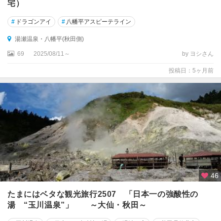
宅）
#
ドラゴンアイ
#
八幡平アスピーテライン
湯瀬温泉・八幡平(秋田側)
69
2025/08/11～
by ヨシさん
投稿日：5ヶ月前
46
たまにはベタな観光旅行2507 「日本一の強酸性の
湯 “玉川温泉”」 ～大仙・秋田～