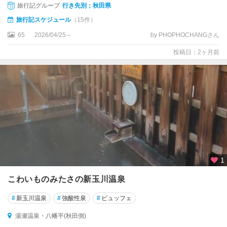
旅行記グループ
行き先別；秋田県
旅行記スケジュール
（15件）
65
2026/04/25～
by PHOPHOCHANGさん
投稿日：2ヶ月前
1
こわいものみたさの新玉川温泉
#
新玉川温泉
#
強酸性泉
#
ビュッフェ
湯瀬温泉・八幡平(秋田側)