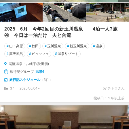
2025 6月 今年2回目の新玉川温泉 4泊一人?旅
④ 今日は一泊だけ 夫と合流
#
山・高原
#
秋田
#
玉川温泉
#
新玉川温泉
#
温泉
#
露天風呂
#
ビュッフェ
#
温泉リゾート
湯瀬温泉・八幡平(秋田側)
旅行記グループ
温泉6
旅行記スケジュール
（3件）
37
2025/06/04～
by テトラさん
投稿日：１年以上前