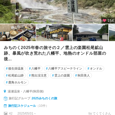
154
みちのく2025年春の旅その２／雲上の楽園松尾鉱山
跡、暴風が吹き荒れた八幡平、地熱のオンドル部屋の
後...
#
後生掛温泉
#
八幡平
#
八幡平アスピーテライン
#
オンドル
#
松尾鉱山跡
#
熊出没注意
#
雲上の楽園
#
秋田美人
#
鹿角ホルモン
湯瀬温泉・八幡平(秋田側)
旅行記グループ
2025みちのくの旅
旅行記スケジュール
（10件）
42
2025/05/31～
by てくてくさん