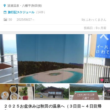
湯瀬温泉・八幡平(秋田側)
旅行記スケジュール
（14件）
50
2025/08/27～
by ふわっくまさん
投稿日：9ヶ月前
21
２０２５お盆休みは秋田の温泉へ（３日目～４日目帰