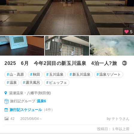
5
2025 6月 今年2回目の新玉川温泉 4泊一人?旅 ③
#
山・高原
#
秋田
#
玉川温泉
#
新玉川温泉
#
温泉リゾート
#
温泉
#
露天風呂
#
ビュッフェ
湯瀬温泉・八幡平(秋田側)
旅行記グループ
温泉6
旅行記スケジュール
（4件）
42
2025/06/04～
by テトラさん
投稿日：１年以上前