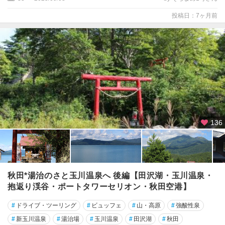
投稿日：7ヶ月前
136
秋田*湯治のさと玉川温泉へ 後編【田沢湖・玉川温泉・
抱返り渓谷・ポートタワーセリオン・秋田空港】
#
ドライブ・ツーリング
#
ビュッフェ
#
山・高原
#
強酸性泉
#
新玉川温泉
#
湯治場
#
玉川温泉
#
田沢湖
#
秋田