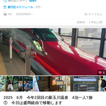
旅行記グループ
温泉6
旅行記スケジュール
（6件）
69
2025/06/04～
by テトラさん
投稿日：１年以上前
6
2025 6月 今年2回目の新玉川温泉 4泊一人?旅
① 今日は盛岡経由で移動します