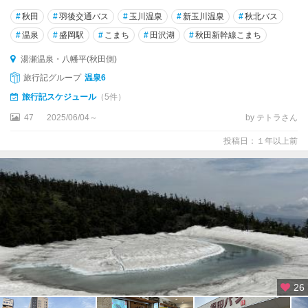
#
秋田
#
羽後交通バス
#
玉川温泉
#
新玉川温泉
#
秋北バス
#
温泉
#
盛岡駅
#
こまち
#
田沢湖
#
秋田新幹線こまち
湯瀬温泉・八幡平(秋田側)
旅行記グループ
温泉6
旅行記スケジュール
（5件）
47
2025/06/04～
by テトラさん
投稿日：１年以上前
26