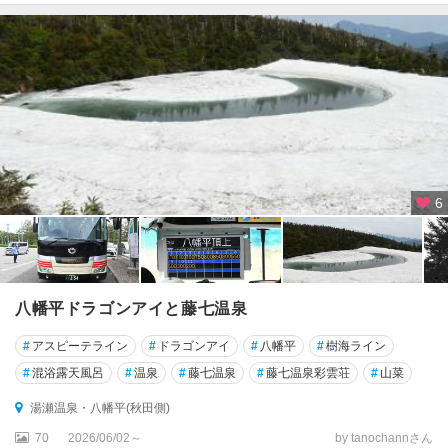
湖
・
乳
頭
温
泉
・
八
幡
6
平
田
沢
湖
八幡平ドラゴンアイと藤七温泉
・
乳
#
アスピーテライン
#
ドラゴンアイ
#
八幡平
#
樹海ライン
頭
温
#
混浴露天風呂
#
温泉
#
藤七温泉
#
藤七温泉彩雲荘
#
山菜
泉
湯瀬温泉・八幡平(秋田側)
郷
70
2026/06/02～
by tanochannさん