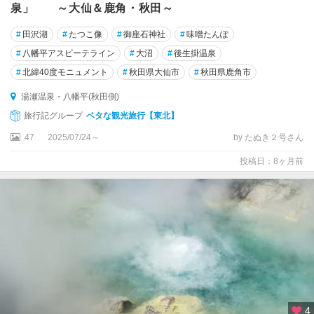
泉」 ～大仙＆鹿角・秋田～
#
田沢湖
#
たつこ像
#
御座石神社
#
味噌たんぽ
#
八幡平アスピーテライン
#
大沼
#
後生掛温泉
#
北緯40度モニュメント
#
秋田県大仙市
#
秋田県鹿角市
湯瀬温泉・八幡平(秋田側)
旅行記グループ
ベタな観光旅行【東北】
47
2025/07/24～
by たぬき２号さん
投稿日：8ヶ月前
4