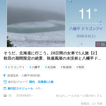
秋
田
市
男
鹿
半
島
・
11
能
代
そうだ、北海道に行こう。28日間の女車で1人旅【2】
秋田の期間限定の絶景、秋扇風湖の水没林と八幡平ド...
大
館
#
ドラゴンアイ
#
八幡平
#
水没林
#
秋扇湖
#
秋田
・
十
湯瀬温泉・八幡平(秋田側)
和
旅行記グループ
国内 北海道1人旅
田
旅行記スケジュール
（4件）
湖
32
2026/06/05～
by はちこーんのお一人様がゆくさん
田
投稿日：2ヶ月前
沢