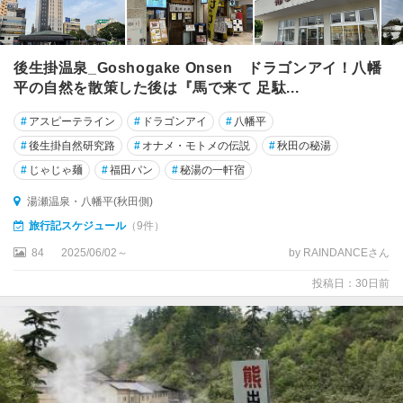
後生掛温泉_Goshogake Onsen ドラゴンアイ！八幡
平の自然を散策した後は『馬で来て 足駄...
#
アスピーテライン
#
ドラゴンアイ
#
八幡平
#
後生掛自然研究路
#
オナメ・モトメの伝説
#
秋田の秘湯
#
じゃじゃ麺
#
福田パン
#
秘湯の一軒宿
湯瀬温泉・八幡平(秋田側)
旅行記スケジュール
（9件）
84
2025/06/02～
by RAINDANCEさん
投稿日：30日前