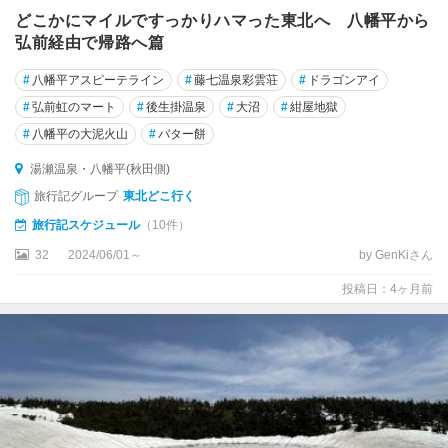
どこかにマイルですっかりハマった東北へ 八幡平から
弘前経由で帰路へ篇
#
八幡平アスピーテライン
#
藤七温泉彩雲荘
#
ドラゴンアイ
#
弘前虹のマート
#
後生掛温泉
#
大沼
#
紺屋地獄
#
八幡平の大泥火山
#
バター餅
湯瀬温泉・八幡平(秋田側)
旅行記グループ
東北どこ行く
旅行記スケジュール
（10件）
32
2024/06/01～
by GenKiさん
投稿日：4ヶ月前