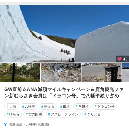
手
本
荘
・
象
潟
43
GW直前☆ANA減額マイルキャンペーン＆鹿角観光ファ
ン新むらさき会員は「ドラゴン号」で八幡平独り占め...
#
大沼
#
八幡平
#
泥火山
#
鎌沼
#
八幡沼
#
ドラゴン号
#
ゆらら
#
雪の回廊
#
アスピーテライン
#
ぐりとる
湯瀬温泉・八幡平(秋田側)