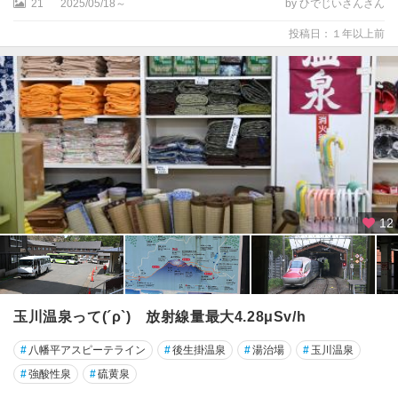
21
2025/05/18～
by ひでじいさんさん
投稿日：１年以上前
12
玉川温泉って(´ρ`) 放射線量最大4.28μSv/h
#
八幡平アスピーテライン
#
後生掛温泉
#
湯治場
#
玉川温泉
#
強酸性泉
#
硫黄泉