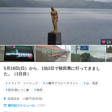
19
5月18日(日）から、1泊2日で秋田県に行ってきまし
た。（1日目）
#
ドライブ・ツーリング
#
八幡平アスピーテライン
#
山・高原
#
田沢湖たつこ像
#
秋田
湯瀬温泉・八幡平(秋田側)
旅行記スケジュール
（23件）