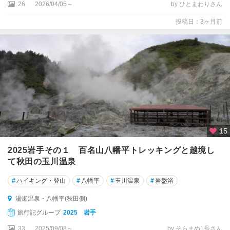
26
2026/04/05～
by ひとまわりさん
投稿日：3ヶ月前
15
2025岩手その１ 百名山八幡平トレッキングと越境し
て秋田の玉川温泉
#
ハイキング・登山
#
八幡平
#
玉川温泉
#
岩盤浴
湯瀬温泉・八幡平(秋田側)
旅行記グループ
2025 岩手
33
2025/09/08～
by そらまめ1号さん