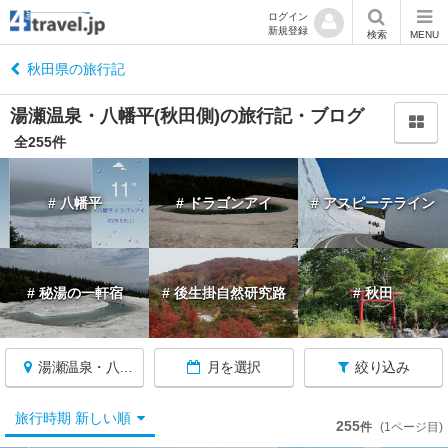
ログイン
新規登録
閉
検索
MENU
じ
る
秋田県の旅行記
湯瀬温泉・八幡平(秋田側)の旅行記・ブログ
全255件
秋
# 八幡平
# ドラゴンアイ
# アスピーテライン
田
へ
戻
る
# 秘湯の一軒宿
# 後生掛自然研究路
# 秋田
秋
田
す
湯瀬温泉・八幡平(秋田側)
月を選択
絞り込み
べ
て
旅行時期 新しい順
255
件
(1ページ目)