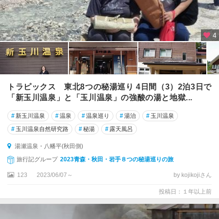
4
トラピックス 東北8つの秘湯巡り 4日間（3）2泊3日で
「新玉川温泉」と「玉川温泉」の強酸の湯と地獄...
#
新玉川温泉
#
温泉
#
温泉巡り
#
湯治
#
玉川温泉
#
玉川温泉自然研究路
#
秘湯
#
露天風呂
湯瀬温泉・八幡平(秋田側)
旅行記グループ
2023青森・秋田・岩手８つの秘湯巡りの旅
123
2023/06/07～
by kojikojiさん
投稿日：１年以上前