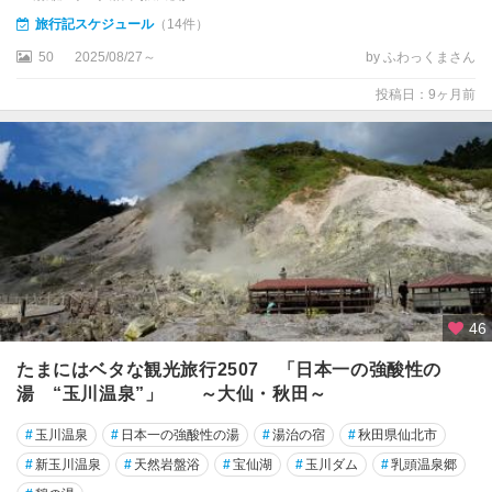
旅行記スケジュール
（14件）
50
2025/08/27～
by ふわっくまさん
投稿日：9ヶ月前
46
たまにはベタな観光旅行2507 「日本一の強酸性の
湯 “玉川温泉”」 ～大仙・秋田～
#
玉川温泉
#
日本一の強酸性の湯
#
湯治の宿
#
秋田県仙北市
#
新玉川温泉
#
天然岩盤浴
#
宝仙湖
#
玉川ダム
#
乳頭温泉郷