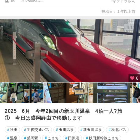
69
2025/06/04～
by テトラさん
投稿日：１年以上前
6
2025 6月 今年2回目の新玉川温泉 4泊一人?旅
① 今日は盛岡経由で移動します
#
秋田
#
羽後交通バス
#
玉川温泉
#
新玉川温泉
#
秋北バス
#
温泉
#
盛岡駅
#
こまち
#
田沢湖
#
秋田新幹線こまち