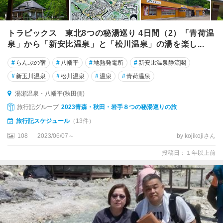
トラピックス 東北8つの秘湯巡り 4日間（2）「青荷温
泉」から「新安比温泉」と「松川温泉」の湯を楽し...
#
らんぷの宿
#
八幡平
#
地熱発電所
#
新安比温泉静流閣
#
新玉川温泉
#
松川温泉
#
温泉
#
青荷温泉
湯瀬温泉・八幡平(秋田側)
旅行記グループ
2023青森・秋田・岩手８つの秘湯巡りの旅
旅行記スケジュール
（13件）
108
2023/06/07～
by kojikojiさん
投稿日：１年以上前