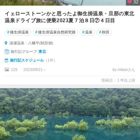
32
イェローストーンかと思ったよ御生掛温泉・旦那の東北
温泉ドライブ旅に便乗2023夏７泊８日⑦４日目
#
後生掛温泉
#
後生掛温泉自然研究路
#
温泉
#
秋田
湯瀬温泉・八幡平(秋田側)
旅行記グループ
東北
旅行記スケジュール
（1件）
125
2023/08/21～
by mikanさん
投稿日：１年以上前