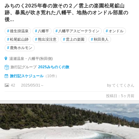
みちのく2025年春の旅その２／雲上の楽園松尾鉱山
跡、暴風が吹き荒れた八幡平、地熱のオンドル部屋の
後...
#
後生掛温泉
#
八幡平
#
八幡平アスピーテライン
#
オンドル
#
松尾鉱山跡
#
熊出没注意
#
雲上の楽園
#
秋田美人
#
鹿角ホルモン
湯瀬温泉・八幡平(秋田側)
旅行記グループ
2025みちのくの旅
旅行記スケジュール
（10件）
42
2025/05/31～
by てくてくさん
投稿日：5ヶ月前