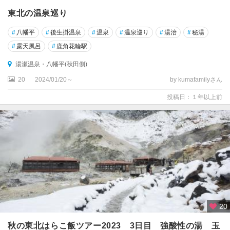
東北の温泉巡り
#
八幡平
#
後生掛温泉
#
温泉
#
温泉巡り
#
湯治
#
秘湯
#
露天風呂
#
鹿角花輪駅
湯瀬温泉・八幡平(秋田側)
20
2024/01/20～
by kumafamilyさん
投稿日：１年以上前
20
秋の東北はらこ飯ツアー2023 3日目 強酸性の湯 玉