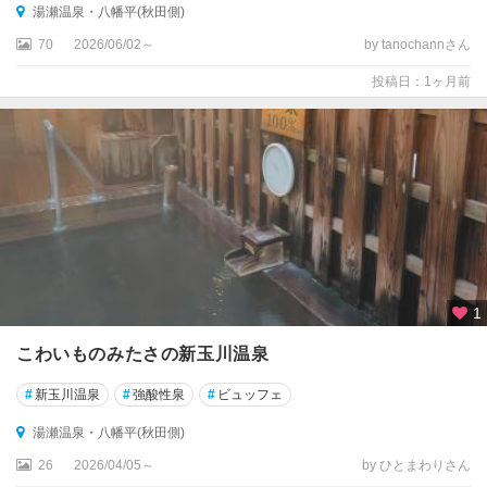
湯瀬温泉・八幡平(秋田側)
湖
・
70
2026/06/02～
by tanochannさん
乳
投稿日：1ヶ月前
頭
温
泉
・
八
幡
平
田
沢
湖
1
・
こわいものみたさの新玉川温泉
乳
頭
#
新玉川温泉
#
強酸性泉
#
ビュッフェ
温
泉
湯瀬温泉・八幡平(秋田側)
郷
26
2026/04/05～
by ひとまわりさん