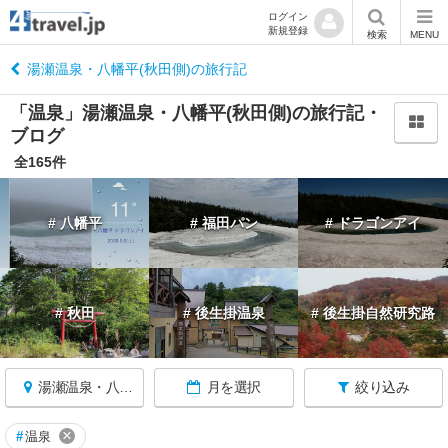
ログイン
新規登録
閉
検索
MENU
じ
る
湯瀬温泉・八幡平(秋田側)の旅行記
「温泉」湯瀬温泉・八幡平(秋田側)の旅行記・
ブログ
全165件
秋
田
# 八幡平
# 福田パン
# ドラゴンアイ
へ
戻
る
# 秋田
# 後生掛温泉
# 後生掛自然研究路
秋
田
す
べ
湯瀬温泉・八幡平(秋田側)
月を選択
絞り込み
て
×
#
温泉