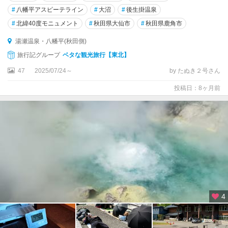
#
八幡平アスピーテライン
#
大沼
#
後生掛温泉
#
北緯40度モニュメント
#
秋田県大仙市
#
秋田県鹿角市
湯瀬温泉・八幡平(秋田側)
旅行記グループ
ベタな観光旅行【東北】
47
2025/07/24～
by たぬき２号さん
投稿日：8ヶ月前
4