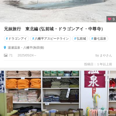
9
兄妹旅行 東北編 (弘前城・ドラゴンアイ・中尊寺）
#
ドラゴンアイ
#
八幡平アスピーテライン
#
弘前城
#
藤七温泉
湯瀬温泉・八幡平(秋田側)
71
2025/05/24～
by まやさん
投稿日：１年以上前