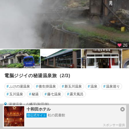
26
電脳ジジイの秘湯温泉旅（2/3)
#
ふけの湯温泉
#
後生掛温泉
#
新玉川温泉
#
温泉
#
温泉巡り
#
玉川温泉
#
秘湯
#
藤七温泉
#
露天風呂
湯瀬温泉・八幡平(秋田側)
十和田ホテル
旅行記グループ
電脳ジジイの秘湯温泉旅
杜の図書館
宿公式サイト
28
2023/06/03～
by Akutaさん
スポンサー提供