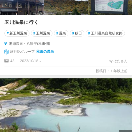
玉川温泉に行く
#
新玉川温泉
#
玉川温泉
#
温泉
#
秋田
#
玉川温泉自然研究路
湯瀬温泉・八幡平(秋田側)
旅行記グループ
秋田の温泉
43
2023/10/18～
by はたさん
投稿日：１年以上前