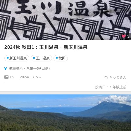
3
2024秋 秋田1：玉川温泉・新玉川温泉
#
新玉川温泉
#
玉川温泉
#
秋田
湯瀬温泉・八幡平(秋田側)
69
2024/11/15～
by きっとさん
投稿日：１年以上前