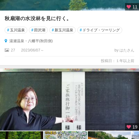
11
秋扇湖の水没林を見に行く。
#
玉川温泉
#
田沢湖
#
新玉川温泉
#
ドライブ・ツーリング
湯瀬温泉・八幡平(秋田側)
27
2023/06/07～
by はたさん
投稿日：１年以上前
19