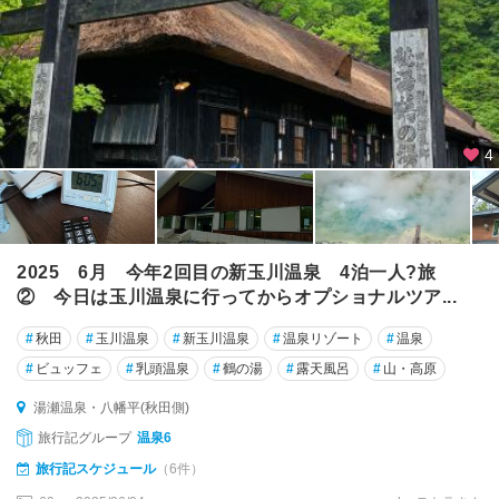
4
2025 6月 今年2回目の新玉川温泉 4泊一人?旅
② 今日は玉川温泉に行ってからオプショナルツア...
#
秋田
#
玉川温泉
#
新玉川温泉
#
温泉リゾート
#
温泉
#
ビュッフェ
#
乳頭温泉
#
鶴の湯
#
露天風呂
#
山・高原
湯瀬温泉・八幡平(秋田側)
旅行記グループ
温泉6
旅行記スケジュール
（6件）