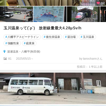
12
玉川温泉って(´ρ`) 放射線量最大4.28μSv/h
#
八幡平アスピーテライン
#
後生掛温泉
#
湯治場
#
玉川温泉
#
強酸性泉
#
硫黄泉
湯瀬温泉・八幡平(秋田側)
81
2025/05/15～
by tanochannさん
投稿日：１年以上前