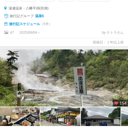
湯瀬温泉・八幡平(秋田側)
旅行記グループ
温泉6
旅行記スケジュール
（5件）
47
2025/06/04～
by テトラさん
投稿日：１年以上前
154