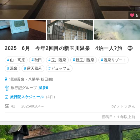
5
2025 6月 今年2回目の新玉川温泉 4泊一人?旅 ③
#
山・高原
#
秋田
#
玉川温泉
#
新玉川温泉
#
温泉リゾート
#
温泉
#
露天風呂
#
ビュッフェ
湯瀬温泉・八幡平(秋田側)
旅行記グループ
温泉6
旅行記スケジュール
（4件）
42
2025/06/04～
by テトラさん
投稿日：１年以上前