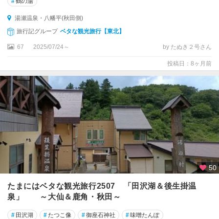
#
鶴の湯
湯瀬温泉・八幡平(秋田側)
旅行記グループ
ベタな観光旅行【東北】
67
2025/07/24～
by たぬき２号さん
投稿日：8ヶ月前
50
たまにはベタな観光旅行2507 「田沢湖＆後生掛温
泉」 ～大仙＆鹿角・秋田～
#
田沢湖
#
たつこ像
#
御座石神社
#
味噌たんぽ