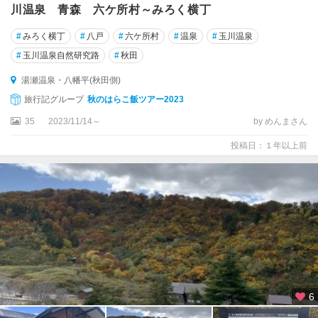
川温泉 青森 六ケ所村～みろく横丁
#
みろく横丁
#
八戸
#
六ケ所村
#
温泉
#
玉川温泉
#
玉川温泉自然研究路
#
秋田
湯瀬温泉・八幡平(秋田側)
旅行記グループ
秋のはらこ飯ツアー2023
35
2023/11/14～
by めんまさん
投稿日：１年以上前
6