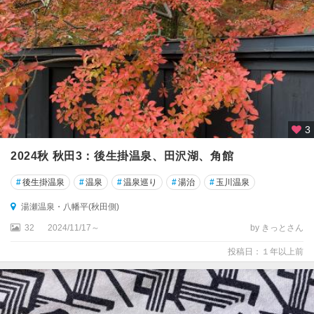
3
2024秋 秋田3：後生掛温泉、田沢湖、角館
#
後生掛温泉
#
温泉
#
温泉巡り
#
湯治
#
玉川温泉
湯瀬温泉・八幡平(秋田側)
32
2024/11/17～
by きっとさん
投稿日：１年以上前