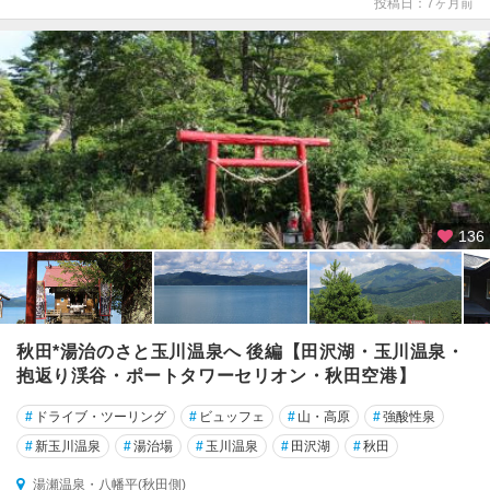
手
投稿日：7ヶ月前
本
荘
・
象
潟
136
秋田*湯治のさと玉川温泉へ 後編【田沢湖・玉川温泉・
抱返り渓谷・ポートタワーセリオン・秋田空港】
#
ドライブ・ツーリング
#
ビュッフェ
#
山・高原
#
強酸性泉
#
新玉川温泉
#
湯治場
#
玉川温泉
#
田沢湖
#
秋田
湯瀬温泉・八幡平(秋田側)