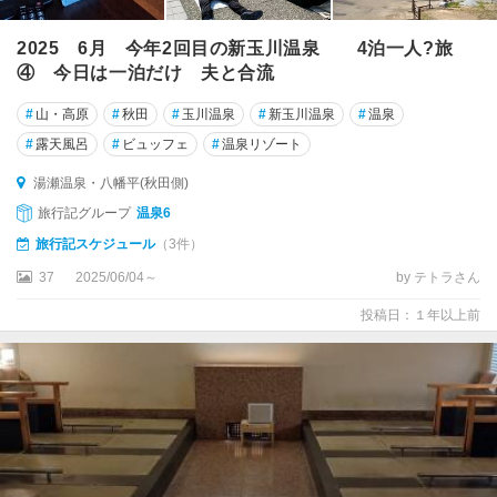
2025 6月 今年2回目の新玉川温泉 4泊一人?旅
④ 今日は一泊だけ 夫と合流
#
山・高原
#
秋田
#
玉川温泉
#
新玉川温泉
#
温泉
#
露天風呂
#
ビュッフェ
#
温泉リゾート
湯瀬温泉・八幡平(秋田側)
旅行記グループ
温泉6
旅行記スケジュール
（3件）
37
2025/06/04～
by テトラさん
投稿日：１年以上前