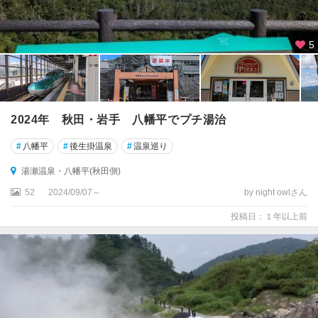
5
2024年 秋田・岩手 八幡平でプチ湯治
#
八幡平
#
後生掛温泉
#
温泉巡り
湯瀬温泉・八幡平(秋田側)
52
2024/09/07～
by night owlさん
投稿日：１年以上前