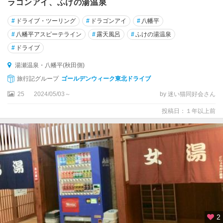
ラゴンアイ、ふけの湯温泉
#
ドライブ・ツーリング
#
ドラゴンアイ
#
八幡平
#
八幡平アスピーテライン
#
露天風呂
#
ふけの湯温泉
#
ドライブ
湯瀬温泉・八幡平(秋田側)
旅行記グループ
ゴールデンウィーク東北ドライブ
25
2024/05/03～
by 迷い猫同好会さん
投稿日：１年以上前
2