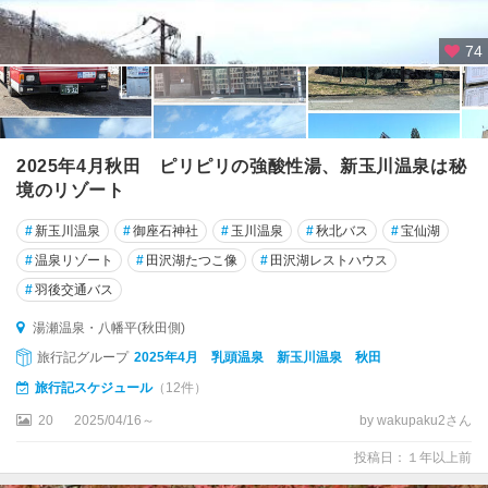
74
2025年4月秋田 ピリピリの強酸性湯、新玉川温泉は秘
境のリゾート
#
新玉川温泉
#
御座石神社
#
玉川温泉
#
秋北バス
#
宝仙湖
#
温泉リゾート
#
田沢湖たつこ像
#
田沢湖レストハウス
#
羽後交通バス
湯瀬温泉・八幡平(秋田側)
旅行記グループ
2025年4月 乳頭温泉 新玉川温泉 秋田
旅行記スケジュール
（12件）
20
2025/04/16～
by wakupaku2さん
投稿日：１年以上前