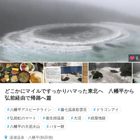
6
どこかにマイルですっかりハマった東北へ 八幡平から
弘前経由で帰路へ篇
#
八幡平アスピーテライン
#
藤七温泉彩雲荘
#
ドラゴンアイ
#
弘前虹のマート
#
後生掛温泉
#
大沼
#
紺屋地獄
#
八幡平の大泥火山
#
バター餅
湯瀬温泉・八幡平(秋田側)