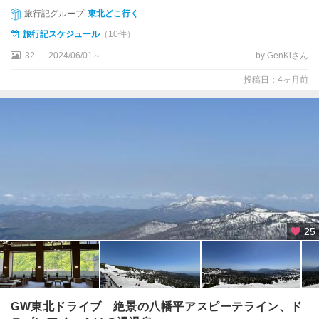
旅行記グループ
東北どこ行く
旅行記スケジュール
（10件）
32
2024/06/01～
by GenKiさん
投稿日：4ヶ月前
25
GW東北ドライブ 絶景の八幡平アスピーテライン、ド