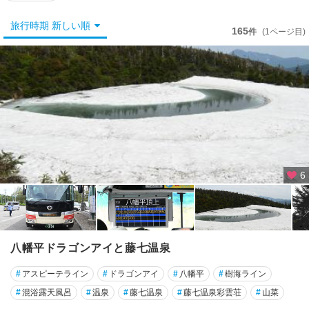
秋
田
旅行時期 新しい順
市
165
件
(1ページ目)
男
鹿
半
島
・
能
代
大
6
館
・
十
和
田
八幡平ドラゴンアイと藤七温泉
湖
#
アスピーテライン
#
ドラゴンアイ
#
八幡平
#
樹海ライン
田
#
混浴露天風呂
#
温泉
#
藤七温泉
#
藤七温泉彩雲荘
#
山菜
沢