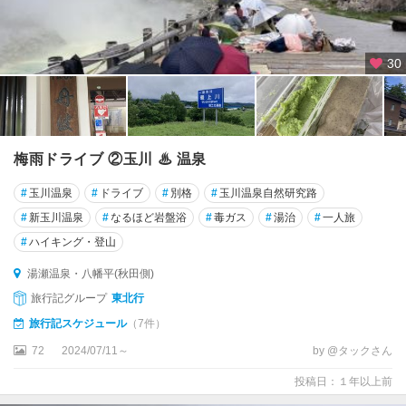
30
梅雨ドライブ ②玉川 ♨︎ 温泉
#
玉川温泉
#
ドライブ
#
別格
#
玉川温泉自然研究路
#
新玉川温泉
#
なるほど岩盤浴
#
毒ガス
#
湯治
#
一人旅
#
ハイキング・登山
湯瀬温泉・八幡平(秋田側)
旅行記グループ
東北行
旅行記スケジュール
（7件）
72
2024/07/11～
by @タックさん
投稿日：１年以上前