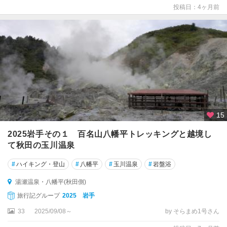
湯
投稿日：4ヶ月前
瀬
温
泉
・
八
幡
平
(
秋
田
15
側
)
2025岩手その１ 百名山八幡平トレッキングと越境し
て秋田の玉川温泉
角
館
#
ハイキング・登山
#
八幡平
#
玉川温泉
#
岩盤浴
・
湯瀬温泉・八幡平(秋田側)
大
曲
旅行記グループ
2025 岩手
・
33
2025/09/08～
by そらまめ1号さん
横