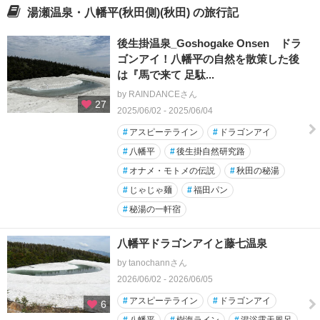
湯瀬温泉・八幡平(秋田側)(秋田) の旅行記
後生掛温泉_Goshogake Onsen ドラ
ゴンアイ！八幡平の自然を散策した後
は『馬で来て 足駄...
by RAINDANCEさん
27
2025/06/02 - 2025/06/04
#
アスピーテライン
#
ドラゴンアイ
#
八幡平
#
後生掛自然研究路
#
オナメ・モトメの伝説
#
秋田の秘湯
#
じゃじゃ麺
#
福田パン
#
秘湯の一軒宿
八幡平ドラゴンアイと藤七温泉
by tanochannさん
2026/06/02 - 2026/06/05
#
アスピーテライン
#
ドラゴンアイ
6
#
八幡平
#
樹海ライン
#
混浴露天風呂