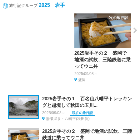
2025 岩手
旅行記グループ
次の旅行記
2025岩手その２ 盛岡で
地酒の試飲、三陸鉄道に乗
ってウニ丼
2025/09/08～
盛岡
2025岩手その１ 百名山八幡平トレッキン
グと越境して秋田の玉川...
2025/09/08～
現在の旅行記
湯瀬温泉・八幡平(秋田側)
2025岩手その２ 盛岡で地酒の試飲、三陸
鉄道に乗ってウニ丼