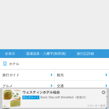
全表示
湯瀬温泉・八幡平(秋田側)
旅行記詳細
ホテル
旅行ガイド
観光
グルメ
交通
ウェスティンホテル仙台
旅行記
クチコミ
Basic Stay with Breakfast（朝食付）
宿公式サイト
スポンサー提供
Q&A