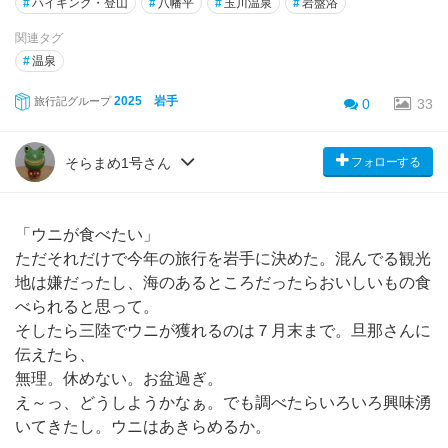
#
ハイキング・登山
#
八幡平
#
玉川温泉
#
岩盤浴
関連タグ
#
温泉
2025 岩手
旅行記グループ
0
33
フォローする
そらまめ1号さん
「ウニが食べたい」
ただそれだけで今年の旅行を岩手に決めた。混んでる観光
地は嫌だったし、海のあるところだったらおいしいもの食
べられると思って。
そしたら三陸でウニが獲れるのは７月末まで。旦那さんに
伝えたら、
無理。休めない。お盆過ぎ。
え～っ、どうしようかなぁ。でも調べたらいろいろ興味湧
いてきたし。ウニはあきらめるか。