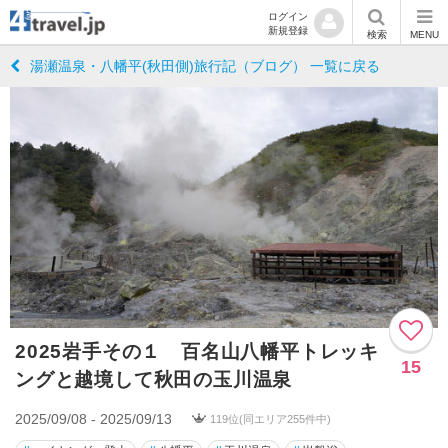
ログイン
新規登録
検索
MENU
湯瀬温泉・八幡平(秋田側)旅行記（ブログ） 一覧に戻る
2025岩手その１ 百名山八幡平トレッキ
15
ングと越境して秋田の玉川温泉
2025/09/08 - 2025/09/13
119位(同エリア255件中)