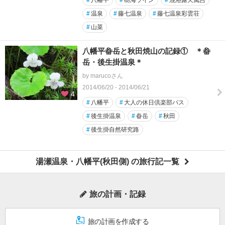
#
温泉
#
藤七温泉
#
藤七温泉彩雲荘
#
山菜
八幡平畚岳と秋田焼山の記録① ＊畚
岳・後生掛温泉＊
by marucoさん
2014/06/20 - 2014/06/21
4
#
八幡平
#
大人の休日倶楽部パス
#
後生掛温泉
#
畚岳
#
秋田
#
後生掛自然研究路
湯瀬温泉・八幡平(秋田側) の旅行記一覧
旅の計画・記録
旅の計画を作成する