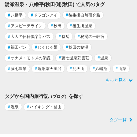
湯瀬温泉・八幡平(秋田側)(秋田) で人気のタグ
#
八幡平
#
ドラゴンアイ
#
後生掛自然研究路
#
アスピーテライン
#
秋田
#
後生掛温泉
#
大人の休日倶楽部パス
#
畚岳
#
秘湯の一軒宿
#
福田パン
#
じゃじゃ麺
#
秋田の秘湯
#
オナメ・モトメの伝説
#
藤七温泉彩雲荘
#
温泉
#
藤七温泉
#
混浴露天風呂
#
泥火山
#
八幡沼
#
山菜
もっと見る
タグから国内旅行記
を探す
（ブログ）
#
温泉
#
ハイキング・登山
タグ一覧