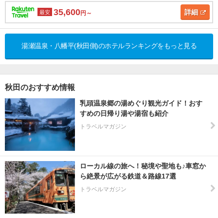
35,600
詳細
最安
円～
湯瀬温泉・八幡平(秋田側)のホテルランキングをもっと見る
秋田のおすすめ情報
乳頭温泉郷の湯めぐり観光ガイド！おす
すめの日帰り湯や湯宿も紹介
トラベルマガジン
ローカル線の旅へ！秘境や聖地も♪車窓か
ら絶景が広がる鉄道＆路線17選
トラベルマガジン