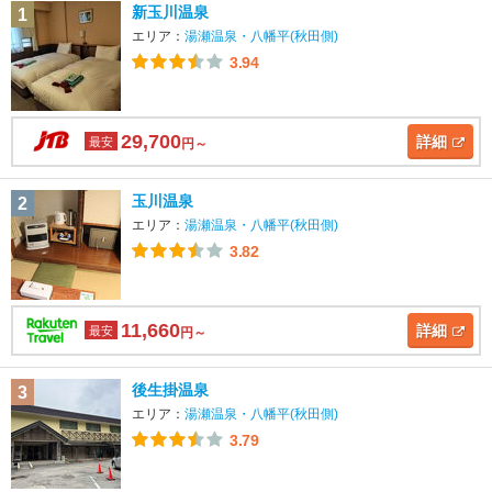
新玉川温泉
1
エリア：
湯瀬温泉・八幡平(秋田側)
3.94
29,700
詳細
最安
円～
玉川温泉
2
エリア：
湯瀬温泉・八幡平(秋田側)
3.82
11,660
詳細
最安
円～
後生掛温泉
3
エリア：
湯瀬温泉・八幡平(秋田側)
3.79