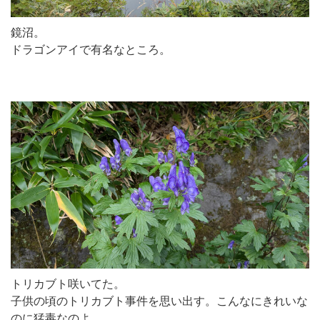
鏡沼。
ドラゴンアイで有名なところ。
トリカブト咲いてた。
子供の頃のトリカブト事件を思い出す。こんなにきれいな
のに猛毒なのよ。