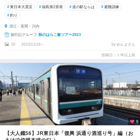
#
東日本大震災
#
福島第2原発
#
道の駅ならは
#
避難訓練
#
釣り
浪江・富岡・川内
旅行記グループ
秋のはらこ飯ツアー2023
20
2023/11/18～
by めんまさん
投稿日：１年以上前
9
【大人鐡56】JR東日本「復興 浜通り酒巡り号」編（お