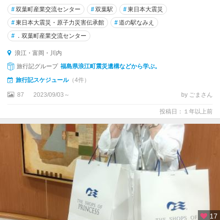
#
双葉町産業交流センター
#
双葉駅
#
東日本大震災
#
東日本大震災・原子力災害伝承館
#
道の駅なみえ
#
．双葉町産業交流センター
浪江・富岡・川内
旅行記グループ
福島県浪江町震災遺構などから学ぶ。
旅行記スケジュール
（4件）
87
2023/09/03～
by ごまさん
投稿日：１年以上前
17