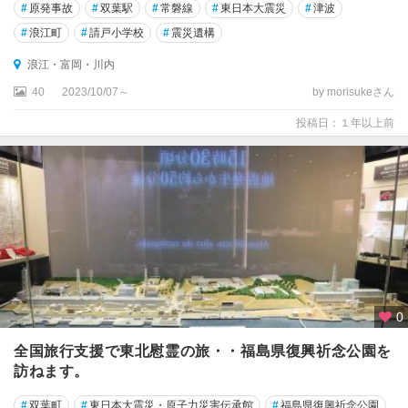
#
原発事故
#
双葉駅
#
常磐線
#
東日本大震災
#
津波
#
浪江町
#
請戸小学校
#
震災遺構
浪江・富岡・川内
40
2023/10/07～
by morisukeさん
投稿日：１年以上前
0
全国旅行支援で東北慰霊の旅・・福島県復興祈念公園を
訪ねます。
#
双葉町
#
東日本大震災・原子力災害伝承館
#
福島県復興祈念公園