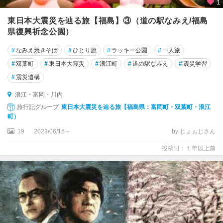
1
東日本大震災を辿る旅【福島】③（道の駅なみえ/福島
県復興祈念公園）
#
なみえ焼きそば
#
ひとり旅
#
ラッキー公園
#
一人旅
#
双葉町
#
東日本大震災
#
浪江町
#
道の駅なみえ
#
震災学習
#
震災遺構
浪江・富岡・川内
旅行記グループ
東日本大震災を辿る旅【福島県：富岡町・双葉町・浪江
町）
19
2023/06/15～
by じょぉじさん
投稿日：１年以上前