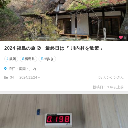
5
2024 福島の旅 ➁ 最終日は『 川内村を散策 』
#
復興
#
福島県
#
街歩き
浪江・富岡・川内
34
2024/11/24～
by カンゲンさん
投稿日：１年以上前