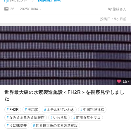
き
旅行記グループ
【陸奥国】磐城
36
2025/10/04～
by 旅猫さん
相
馬
投稿日：9ヶ月前
南
相
馬
・
飯
館
村
い
157
わ
世界最大級の水素製造施設＜FH2R＞を視察見学しまし
き
市
た
#
FH2R
#
浪江駅
#
ホテルB4Tいわき
#
中国料理祥福
い
わ
#
なみえまるみえ情報館
#
いわき駅
#
前濱食堂ヤマコ
き
#
うに味噌丼
#
世界最大級の水素製造施設
湯