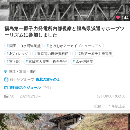
144
福島第一原子力発電所内部視察と福島県浜通りホープツ
ーリズムに参加しました
#
国宝・白水阿弥陀堂
#
とみおかアーカイブミュージアム
#
Jヴィレッジ
#
東京電力廃炉資料館
#
福島第一原子力発電所
#
富岡駅
#
東日本大震災・複合災害
#
原子炉建屋
浪江・富岡・川内
旅行記グループ
東北の旅その２
旅行記スケジュール
（7件）
56
2024/12/13～
by FUKUJIROさん
投稿日：１年以上前