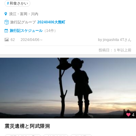
#
和食さかい
浪江・富岡・川内
旅行記グループ
20240406大熊町
旅行記スケジュール
（14件）
62
2024/04/06～
by jingashita 4Tさん
投稿日：１年以上前
4
震災遺構と阿武隈洞