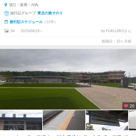
本
浪江・富岡・川内
温
旅行記グループ
東北の旅その２
泉
旅行記スケジュール
（12件）
あ
94
2025/08/19～
by FUKUJIROさん
ぶ
投稿日：10ヶ月前
く
ま
洞
周
辺
浪
江
・
富
20
岡
・
川
内