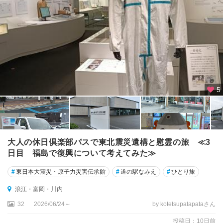
福
島
・
飯
坂
温
泉
土
5
湯
・
岳
・
二
大人の休日倶楽部パスで東北震災遺構と慰霊の旅 ≪3
本
日目 福島で復興について考えてみた≫
松
#
東日本大震災・原子力災害伝承館
#
道の駅なみえ
#
ひとり旅
猪
苗
浪江・富岡・川内
代
32
2026/06/24～
by kotetsupatapataさん
・
磐
投稿日：10日前