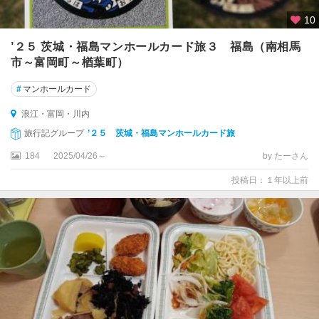
10
’２５ 茨城・福島マンホールカード旅３ 福島（南相馬
市～富岡町～楢葉町）
#
マンホールカード
浪江・富岡・川内
旅行記グループ
’２５ 茨城・福島マンホールカード旅
184
2025/04/26～
by たーさん
投稿日：１年以上前