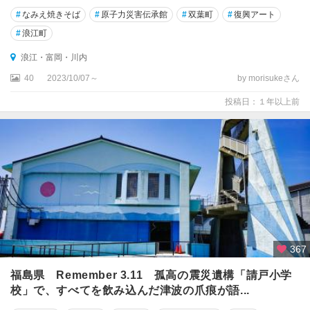
#
なみえ焼きそば
#
原子力災害伝承館
#
双葉町
#
復興アート
#
浪江町
浪江・富岡・川内
40
2023/10/07～
by morisukeさん
投稿日：１年以上前
367
福島県 Remember 3.11 孤高の震災遺構「請戸小学
校」で、すべてを飲み込んだ津波の爪痕が語...