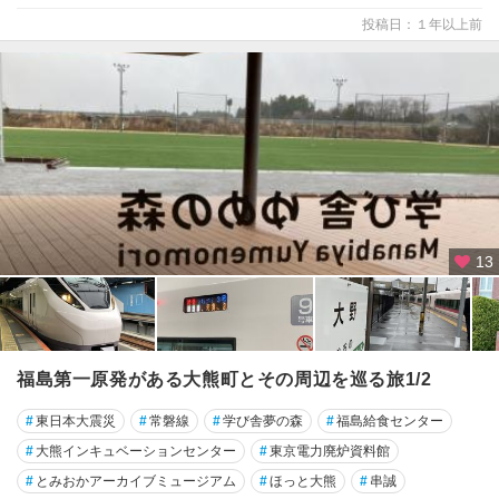
投稿日：１年以上前
13
福島第一原発がある大熊町とその周辺を巡る旅1/2
#
東日本大震災
#
常磐線
#
学び舎夢の森
#
福島給食センター
#
大熊インキュベーションセンター
#
東京電力廃炉資料館
#
とみおかアーカイブミュージアム
#
ほっと大熊
#
串誠