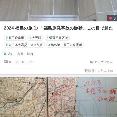
6
2024 福島の旅 ① 「福島原発事故の惨状」この目で見た
#
原子炉建屋
#
大野駅
#
帰還困難区域
#
東日本大震災・複合災害
#
福島第一原子力発電所
浪江・富岡・川内
0
2024/11/22～
by カンゲンさん
投稿日：１年以上前