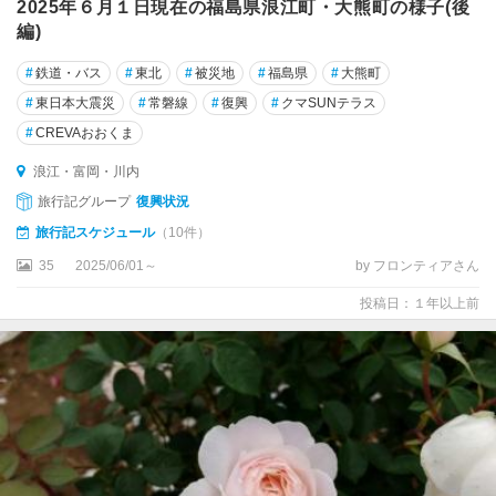
2025年６月１日現在の福島県浪江町・大熊町の様子(後
田
編)
村
・
#
鉄道・バス
#
東北
#
被災地
#
福島県
#
大熊町
船
引
#
東日本大震災
#
常磐線
#
復興
#
クマSUNテラス
#
CREVAおおくま
浪江・富岡・川内
旅行記グループ
復興状況
旅行記スケジュール
（10件）
35
2025/06/01～
by フロンティアさん
投稿日：１年以上前