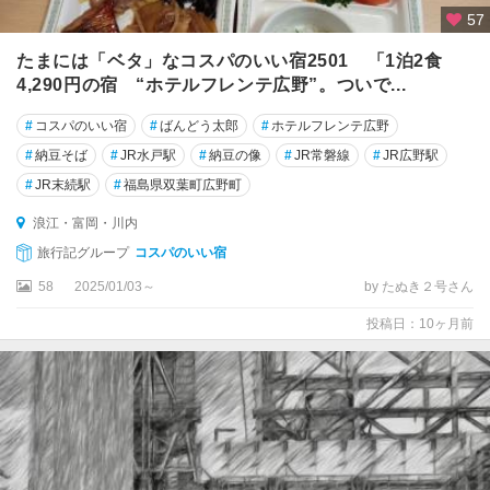
57
たまには「ベタ」なコスパのいい宿2501 「1泊2食
4,290円の宿 “ホテルフレンテ広野”。ついで...
#
コスパのいい宿
#
ばんどう太郎
#
ホテルフレンテ広野
#
納豆そば
#
JR水戸駅
#
納豆の像
#
JR常磐線
#
JR広野駅
#
JR末続駅
#
福島県双葉町広野町
浪江・富岡・川内
旅行記グループ
コスパのいい宿
58
2025/01/03～
by たぬき２号さん
投稿日：10ヶ月前