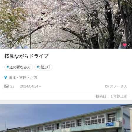
4
桜見ながらドライブ
#
道の駅なみえ
#
浪江町
浪江・富岡・川内
22
2024/04/14～
by スノーさん
投稿日：１年以上前