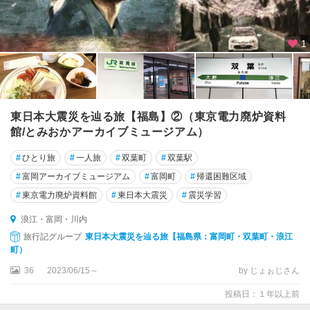
1
東日本大震災を辿る旅【福島】②（東京電力廃炉資料
館/とみおかアーカイブミュージアム）
#
ひとり旅
#
一人旅
#
双葉町
#
双葉駅
#
富岡アーカイブミュージアム
#
富岡町
#
帰還困難区域
#
東京電力廃炉資料館
#
東日本大震災
#
震災学習
浪江・富岡・川内
旅行記グループ
東日本大震災を辿る旅【福島県：富岡町・双葉町・浪江
町）
36
2023/06/15～
by じょぉじさん
投稿日：１年以上前