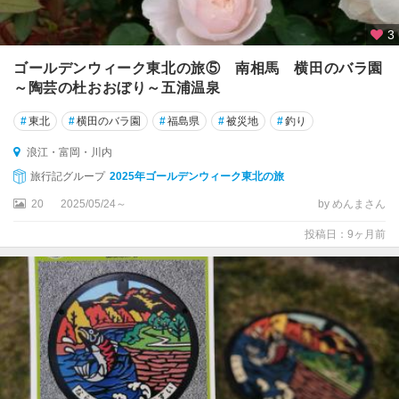
3
ゴールデンウィーク東北の旅⑤ 南相馬 横田のバラ園
～陶芸の杜おおぼり～五浦温泉
#
東北
#
横田のバラ園
#
福島県
#
被災地
#
釣り
浪江・富岡・川内
旅行記グループ
2025年ゴールデンウィーク東北の旅
20
2025/05/24～
by めんまさん
投稿日：9ヶ月前