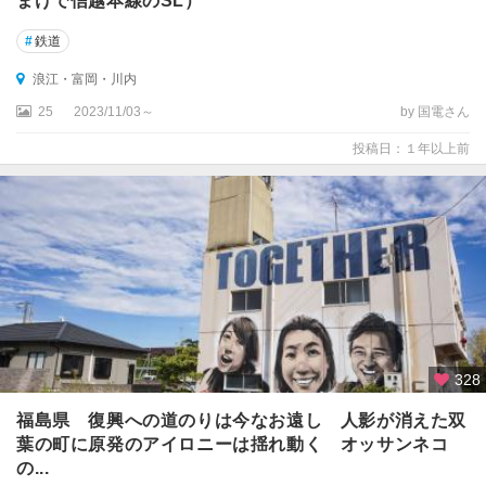
まけで信越本線のSL）
#
鉄道
浪江・富岡・川内
25
2023/11/03～
by 国電さん
投稿日：１年以上前
328
福島県 復興への道のりは今なお遠し 人影が消えた双
葉の町に原発のアイロニーは揺れ動く オッサンネコ
の...