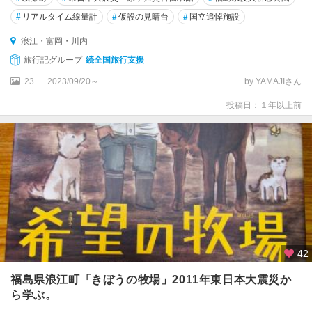
#
リアルタイム線量計
#
仮設の見晴台
#
国立追悼施設
浪江・富岡・川内
旅行記グループ
続全国旅行支援
23
2023/09/20～
by YAMAJIさん
投稿日：１年以上前
42
福島県浪江町「きぼうの牧場」2011年東日本大震災か
ら学ぶ。