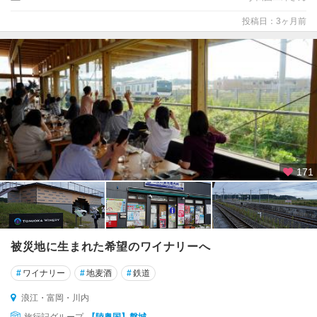
会
津
投稿日：3ヶ月前
・
只
見
・
湯
野
上
郡
山
171
・
白
河
相
被災地に生まれた希望のワイナリーへ
馬
・
#
ワイナリー
#
地麦酒
#
鉄道
い
浪江・富岡・川内
わ