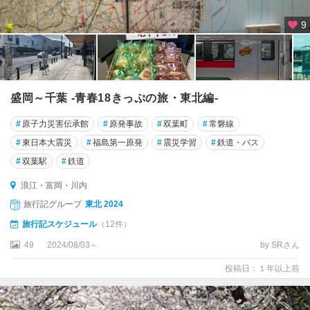
9
盛岡～千葉 -青春18きっぷの旅・東北編-
#
原子力災害伝承館
#
原発事故
#
双葉町
#
常磐線
#
東日本大震災
#
福島第一原発
#
震災学習
#
鉄道・バス
#
双葉駅
#
鉄道
浪江・富岡・川内
旅行記グループ
東北 2024
旅行記スケジュール
（12件）
49
2024/08/03～
by SRさん
投稿日：１年以上前