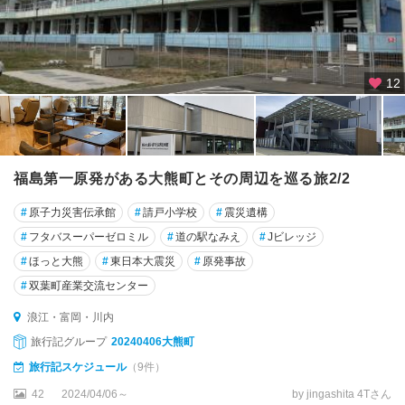
12
福島第一原発がある大熊町とその周辺を巡る旅2/2
#
原子力災害伝承館
#
請戸小学校
#
震災遺構
#
フタバスーパーゼロミル
#
道の駅なみえ
#
Jビレッジ
#
ほっと大熊
#
東日本大震災
#
原発事故
#
双葉町産業交流センター
浪江・富岡・川内
旅行記グループ
20240406大熊町
旅行記スケジュール
（9件）
42
2024/04/06～
by jingashita 4Tさん