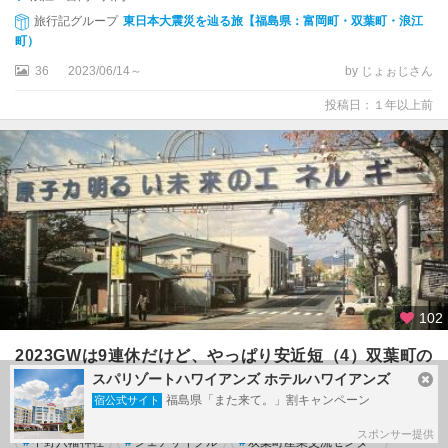
旅行記グループ
東日本大震災を辿る旅【福島県：富岡町・双葉町・浪江
町）
36
2023/06/14～
by じょぉじさん
投稿日：１年以上前
102
2023GWは9連休だけど、やっぱり安近短（4）双葉町の
東日本大震災・原子力災害伝承館
スパリゾートハワイアンズ ホテルハワイアンズ
福島県「また来て。」割キャンペーン
宿公式サイト
#
東日本大震災・原子力災害伝承館
#
フタバスーパーゼロミル
スポンサー提供
#
中野八幡神社
#
シェアサイクル
#
双葉町産業交流センター