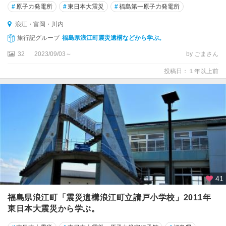
#
原子力発電所
#
東日本大震災
#
福島第一原子力発電所
浪江・富岡・川内
旅行記グループ
福島県浪江町震災遺構などから学ぶ。
32
2023/09/03～
by ごまさん
投稿日：１年以上前
41
福島県浪江町「震災遺構浪江町立請戸小学校」2011年
東日本大震災から学ぶ。