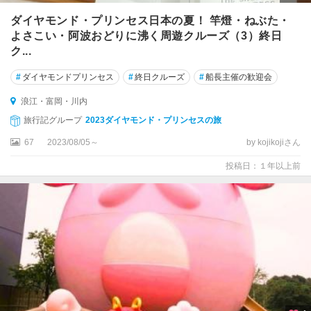
ダイヤモンド・プリンセス日本の夏！ 竿燈・ねぶた・
よさこい・阿波おどりに沸く周遊クルーズ（3）終日
ク...
#
ダイヤモンドプリンセス
#
終日クルーズ
#
船長主催の歓迎会
浪江・富岡・川内
旅行記グループ
2023ダイヤモンド・プリンセスの旅
67
2023/08/05～
by kojikojiさん
投稿日：１年以上前