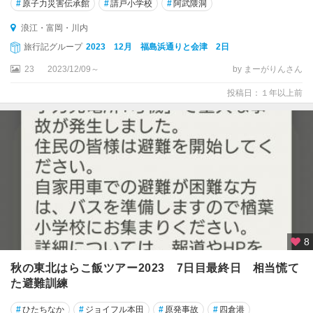
#
原子力災害伝承館
#
請戸小学校
#
阿武隈洞
浪江・富岡・川内
旅行記グループ
2023 12月 福島浜通りと会津 2日
23
2023/12/09～
by まーがりんさん
投稿日：１年以上前
8
秋の東北はらこ飯ツアー2023 7日目最終日 相当慌て
た避難訓練
#
ひたちなか
#
ジョイフル本田
#
原発事故
#
四倉港