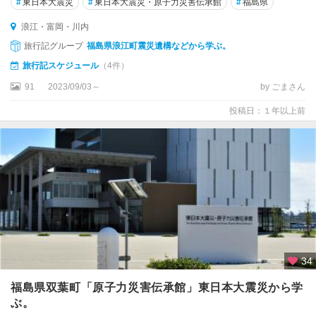
#
東日本大震災
#
東日本大震災・原子力災害伝承館
#
福島県
浪江・富岡・川内
旅行記グループ
福島県浪江町震災遺構などから学ぶ。
旅行記スケジュール
（4件）
91
2023/09/03～
by ごまさん
投稿日：１年以上前
34
福島県双葉町「原子力災害伝承館」東日本大震災から学
ぶ。