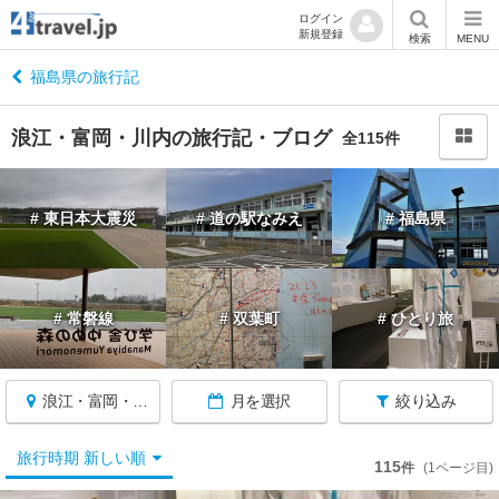
ログイン
新規登録
閉
検索
MENU
じ
る
福島県の旅行記
浪江・富岡・川内の旅行記・ブログ
全115件
福
# 東日本大震災
# 道の駅なみえ
# 福島県
島
へ
戻
る
# 常磐線
# 双葉町
# ひとり旅
福
島
浪江・富岡・川内
月を選択
絞り込み
す
べ
て
旅行時期 新しい順
115
件
(1ページ目)