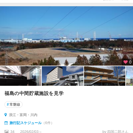
梯
熱
海
・
裏
磐
梯
会
津
0
・
喜
多
方
・
福島の中間貯蔵施設を見学
東
山
#
常磐線
温
浪江・富岡・川内
泉
旅行記スケジュール
（6件）
奥
34
2026/02/03～
by 四国二郎さん