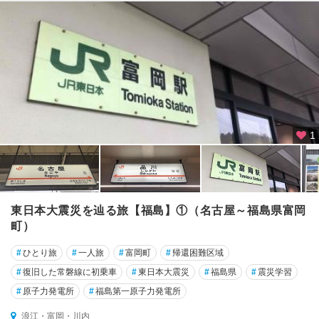
1
東日本大震災を辿る旅【福島】①（名古屋～福島県富岡
町）
#
ひとり旅
#
一人旅
#
富岡町
#
帰還困難区域
#
復旧した常磐線に初乗車
#
東日本大震災
#
福島県
#
震災学習
#
原子力発電所
#
福島第一原子力発電所
浪江・富岡・川内