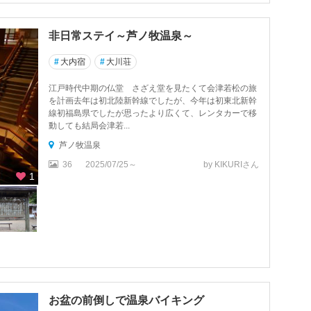
非日常ステイ～芦ノ牧温泉～
#
大内宿
#
大川荘
江戸時代中期の仏堂 さざえ堂を見たくて会津若松の旅
を計画去年は初北陸新幹線でしたが、今年は初東北新幹
線初福島県でしたが思ったより広くて、レンタカーで移
動しても結局会津若...
芦ノ牧温泉
36
2025/07/25～
by KIKURIさん
1
お盆の前倒しで温泉バイキング