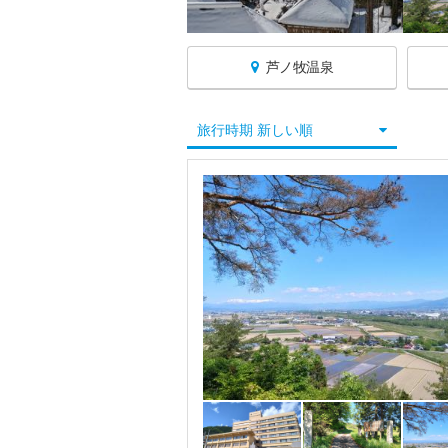
芦ノ牧温泉
福島へ戻る
旅行時期 新しい順
福島すべて
福島・飯坂温泉
土湯・岳・二本松
猪苗代・磐梯熱海・裏磐梯
会津・喜多方・東山温泉
会津若松
東山温泉
喜多方