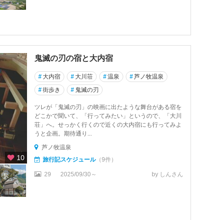
鬼滅の刃の宿と大内宿
#
大内宿
#
大川荘
#
温泉
#
芦ノ牧温泉
#
街歩き
#
鬼滅の刃
ツレが「鬼滅の刃」の映画に出たような舞台がある宿を
どこかで聞いて、「行ってみたい」というので、「大川
荘」へ。せっかく行くので近くの大内宿にも行ってみよ
うと企画。期待通り...
芦ノ牧温泉
10
旅行記スケジュール
（9件）
29
2025/09/30～
by しんさん