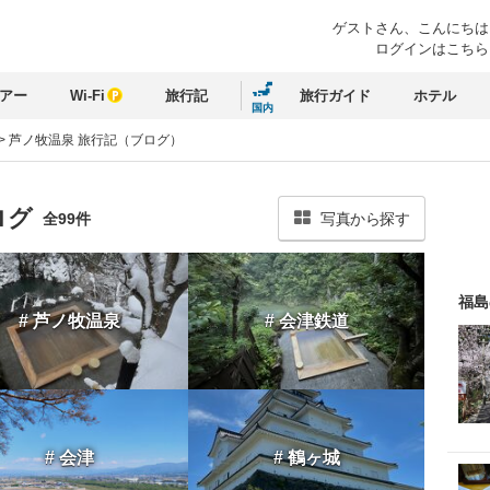
ゲストさん、
こんにちは
ログインはこちら
アー
Wi-Fi
旅行記
旅行ガイド
ホテル
国内
>
芦ノ牧温泉 旅行記（ブログ）
ログ
全99件
写真から探す
福島
# 芦ノ牧温泉
# 会津鉄道
# 会津
# 鶴ヶ城