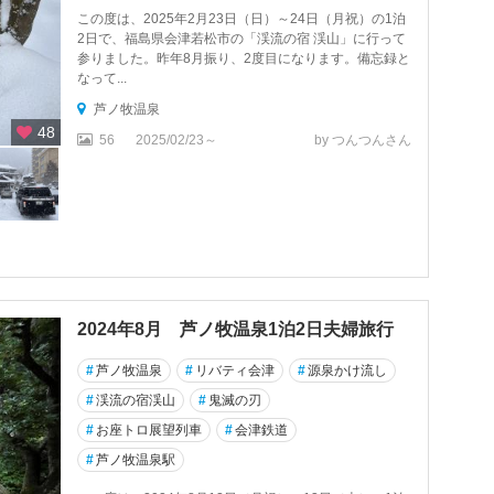
この度は、2025年2月23日（日）～24日（月祝）の1泊
2日で、福島県会津若松市の「渓流の宿 渓山」に行って
参りました。昨年8月振り、2度目になります。備忘録と
なって...
芦ノ牧温泉
48
56
2025/02/23～
by つんつんさん
2024年8月 芦ノ牧温泉1泊2日夫婦旅行
#
芦ノ牧温泉
#
リバティ会津
#
源泉かけ流し
#
渓流の宿渓山
#
鬼滅の刃
#
お座トロ展望列車
#
会津鉄道
#
芦ノ牧温泉駅