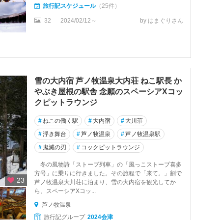
旅行記スケジュール
（25件）
32
2024/02/12～
by はまぐりさん
雪の大内宿 芦ノ牧温泉大内荘 ねこ駅長 か
やぶき屋根の駅舎 念願のスペーシアXコッ
クピットラウンジ
#
ねこの働く駅
#
大内宿
#
大川荘
#
浮き舞台
#
芦ノ牧温泉
#
芦ノ牧温泉駅
#
鬼滅の刃
#
コックピットラウンジ
冬の風物詩「ストーブ列車」の「風っこストーブ喜多
方号」に乗りに行きました。その旅程で「来て。」割で
23
芦ノ牧温泉大川荘に泊まり、雪の大内宿を観光してか
ら、スペーシアXコッ...
芦ノ牧温泉
旅行記グループ
2024会津