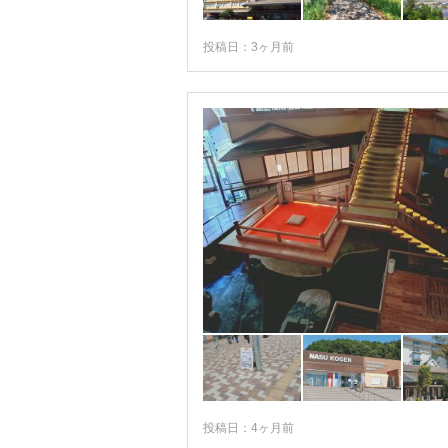
芦ノ牧温泉
奥会津・只見・湯野上
投稿日：3ヶ月前
郡山・白河
相馬・いわき
投稿日：4ヶ月前