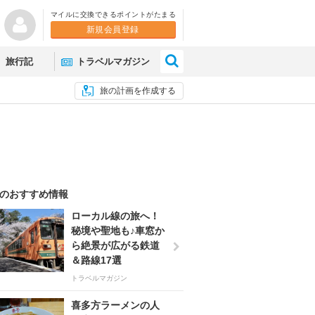
マイルに交換できるポイントがたまる
新規会員登録
×
旅行記
トラベルマガジン
旅の計画を作成する
のおすすめ情報
ローカル線の旅へ！
秘境や聖地も♪車窓か
ら絶景が広がる鉄道
＆路線17選
トラベルマガジン
喜多方ラーメンの人