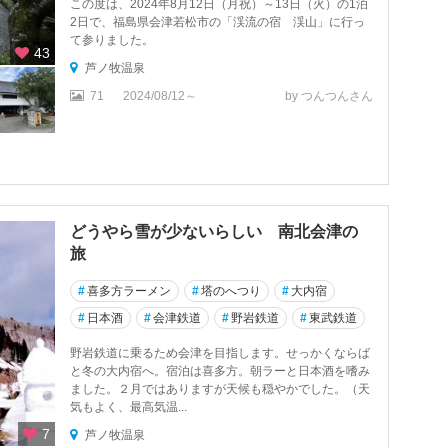
この度は、2024年8月12日（月祝）～13日（火）の1泊
2日で、福島県会津若松市の「渓流の宿 渓山」に行っ
て参りました。
43
芦ノ牧温泉
71
2024/08/12～
by つんつんさん
どうやら雪が少ないらしい 南北会津の
旅
#
喜多方ラーメン
#
塔のへつり
#
大内宿
#
日本酒
#
会津鉄道
#
野岩鉄道
#
東武鉄道
野岩鉄道に乗るため会津を目指します。せっかくならば
と冬の大内宿へ。宿泊は喜多方。朝ラーと日本酒を嗜み
ました。２月ではありますが天候も穏やかでした。（天
気もよく、最高気温...
7
芦ノ牧温泉