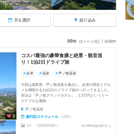
月を選択
絞り込み
99
件
(1ページ目)
/ 全99件
コスパ最強の豪華食膳と絶景・観音巡
り！1泊2日ドライブ旅
#
会津
#
温泉
#
芦ノ牧温泉
今回は福島県・芦ノ牧温泉を拠点に、会津の歴史とグル
メを満喫する1泊2日のドライブ旅行へ行ってきました。
宿泊は「芦ノ牧グランドホテル」。1.5万円というリー
ズナブルな価格...
芦ノ牧温泉
9
旅行記スケジュール
（10件）
23
2026/05/09～
by Mileagegirlさん