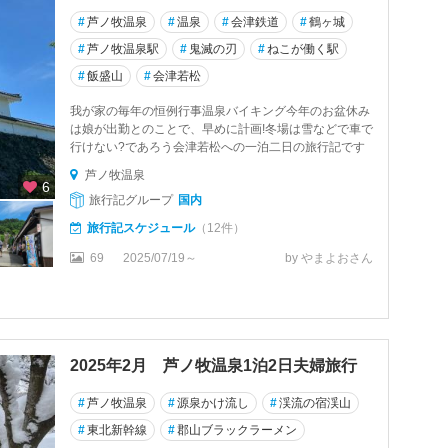
#
芦ノ牧温泉
#
温泉
#
会津鉄道
#
鶴ヶ城
#
芦ノ牧温泉駅
#
鬼滅の刃
#
ねこが働く駅
#
飯盛山
#
会津若松
我が家の毎年の恒例行事温泉バイキング今年のお盆休み
は娘が出勤とのことで、早めに計画!冬場は雪などで車で
行けない?であろう会津若松への一泊二日の旅行記です
芦ノ牧温泉
6
旅行記グループ
国内
旅行記スケジュール
（12件）
69
2025/07/19～
by やまよおさん
2025年2月 芦ノ牧温泉1泊2日夫婦旅行
#
芦ノ牧温泉
#
源泉かけ流し
#
渓流の宿渓山
#
東北新幹線
#
郡山ブラックラーメン