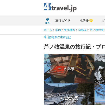
旅行ガイド
ホテル
ツ
海外
ホーム
>
国内
>
東北地方
>
福島県
>
芦ノ牧温泉
福島県の旅行記
芦ノ牧温泉の旅行記・ブ
# 温泉
# 鬼滅の刃