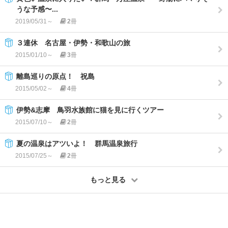
うな予感〜...
2019/05/31～
2
冊
３連休 名古屋・伊勢・和歌山の旅
2015/01/10～
3
冊
離島巡りの原点！ 祝島
2015/05/02～
4
冊
伊勢&志摩 鳥羽水族館に猫を見に行くツアー
2015/07/10～
2
冊
夏の温泉はアツいよ！ 群馬温泉旅行
2015/07/25～
2
冊
もっと見る