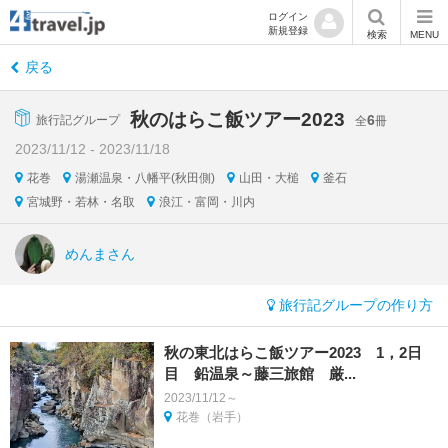
ログイン
新規登録
検索
MENU
戻る
秋のはらこ飯ツアー2023
6
旅行記グループ
全
冊
2023/11/12 - 2023/11/18
花巻
湯瀬温泉・八幡平(秋田側)
山田・大槌
釜石
宮城野・若林・名取
浪江・富岡・川内
めんまさん
旅行記グループの作り方
秋の東北はらこ飯ツアー2023 1，2日
目 鉛温泉～藤三旅館 厳...
2023/11/12～
花巻（岩手）