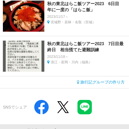
秋の東北はらこ飯ツアー2023 6日目
年に一度の「はらこ飯」
2023/11/17～
宮城野・若林・名取（宮城）
秋の東北はらこ飯ツアー2023 7日目最
終日 相当慌てた避難訓練
2023/11/18～
浪江・富岡・川内（福島）
旅行記グループの作り方
SNSでシェア