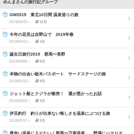
めんまさんの旅行記グループ
GW2019 東北10日間 温泉巡りの旅
2019/04/25～
12
冊
今年の花見は吉野山で 2019年春
2019/04/12～
3
冊
誕生日旅行2019 群馬〜長野
2019/04/06～
6
冊
本物の出会い栃木パスポート サードステージの旅
2019/02/15～
4
冊
ジェット船とクジラが衝突！ 運が悪かったお話
2016/02/05～
2
冊
伊豆釣行 釣りが出来ない悔しさを温泉にぶつける旅
2019/05/17～
2
冊
黄色い温泉に入りたい！群馬〜万座温泉 野湯にハマりそ