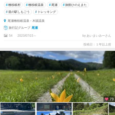
#
檜枝岐村
#
檜枝岐温泉
#
尾瀬
#
旅館ひのえまた
#
道の駅しもごう
#
トレッキング
尾瀬檜枝岐温泉・木賊温泉
旅行記グループ
尾瀬
54
2023/07/15～
by あいまいみーさん
投稿日：１年以上前
79