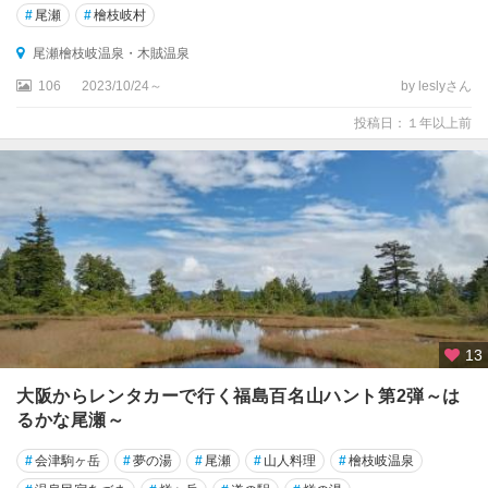
#
尾瀬
#
檜枝岐村
尾瀬檜枝岐温泉・木賊温泉
106
2023/10/24～
by leslyさん
投稿日：１年以上前
13
大阪からレンタカーで行く福島百名山ハント第2弾～は
るかな尾瀬～
#
会津駒ヶ岳
#
夢の湯
#
尾瀬
#
山人料理
#
檜枝岐温泉