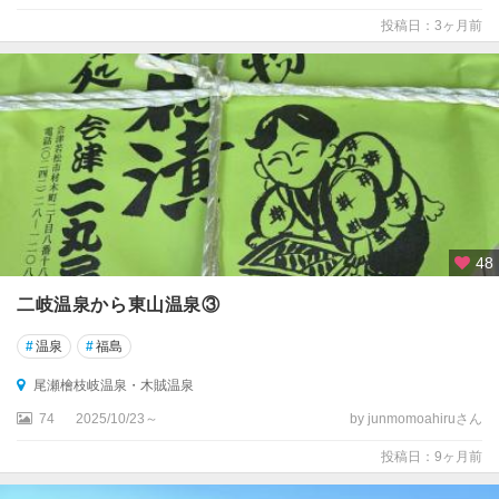
会
投稿日：3ヶ月前
津
・
只
見
・
湯
野
上
た
48
か
つ
二岐温泉から東山温泉③
え
#
温泉
#
福島
金
山
尾瀬檜枝岐温泉・木賊温泉
・
74
2025/10/23～
by junmomoahiruさん
昭
和
投稿日：9ヶ月前
・