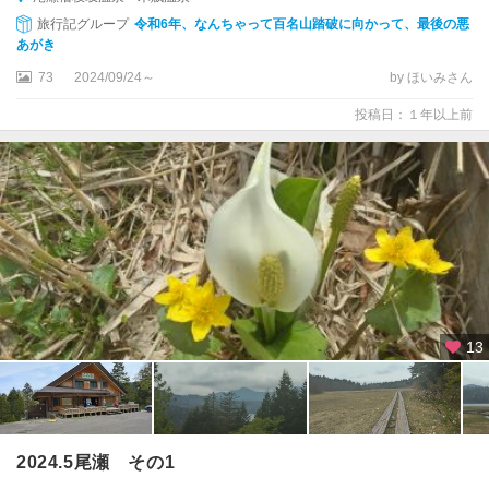
旅行記グループ
令和6年、なんちゃって百名山踏破に向かって、最後の悪
あがき
73
2024/09/24～
by ほいみさん
投稿日：１年以上前
13
2024.5尾瀬 その1