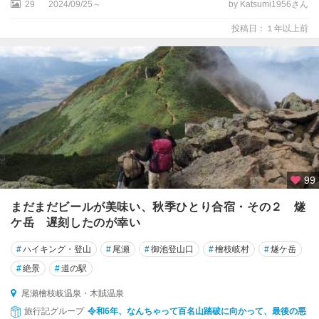
29
2024/09/25～
by Katsumi1956さん
投稿日：１年以上前
99
まだまだビールが美味い、秋季ひとり合宿・その２ 燧
ケ岳 遅刻したのが幸い
#
ハイキング・登山
#
尾瀬
#
御池登山口
#
檜枝岐村
#
燧ケ岳
#
絶景
#
道の駅
尾瀬檜枝岐温泉・木賊温泉
旅行記グループ
令和6年、なんちゃって百名山踏破に向かって、最後の悪