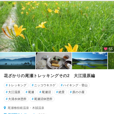
55
花ざかりの尾瀬トレッキングその2 大江湿原編
#
トレッキング
#
ニッコウキスゲ
#
ハイキング・登山
#
大江湿原
#
尾瀬
#
尾瀬沼
#
絶景
#
原の小屋
#
大清水休憩所
#
尾瀬沼休憩所
尾瀬檜枝岐温泉・木賊温泉