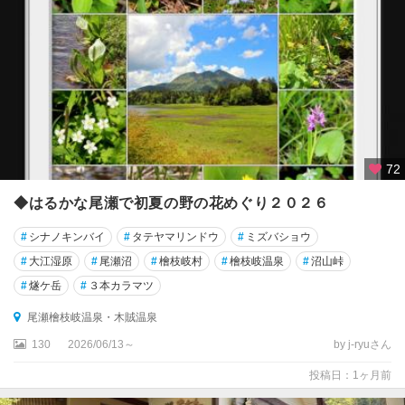
福
島
・
飯
坂
温
泉
土
72
湯
・
◆はるかな尾瀬で初夏の野の花めぐり２０２６
岳
・
#
シナノキンバイ
#
タテヤマリンドウ
#
ミズバショウ
二
#
大江湿原
#
尾瀬沼
#
檜枝岐村
#
檜枝岐温泉
#
沼山峠
本
松
#
燧ケ岳
#
３本カラマツ
尾瀬檜枝岐温泉・木賊温泉
猪
苗
130
2026/06/13～
by j-ryuさん
代
投稿日：1ヶ月前
・
磐