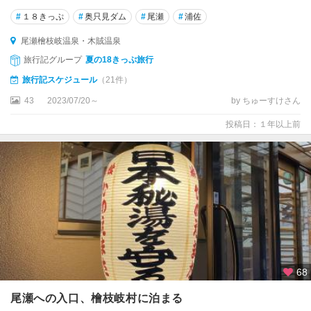
#
１８きっぷ
#
奥只見ダム
#
尾瀬
#
浦佐
尾瀬檜枝岐温泉・木賊温泉
旅行記グループ
夏の18きっぷ旅行
旅行記スケジュール
（21件）
43
2023/07/20～
by ちゅーすけさん
投稿日：１年以上前
68
尾瀬への入口、檜枝岐村に泊まる