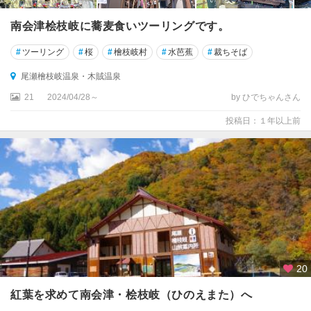
南会津桧枝岐に蕎麦食いツーリングです。
#
ツーリング
#
桜
#
檜枝岐村
#
水芭蕉
#
裁ちそば
尾瀬檜枝岐温泉・木賊温泉
21
2024/04/28～
by ひでちゃんさん
投稿日：１年以上前
20
紅葉を求めて南会津・桧枝岐（ひのえまた）へ