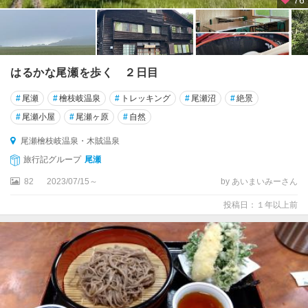
76
はるかな尾瀬を歩く ２日目
#
尾瀬
#
檜枝岐温泉
#
トレッキング
#
尾瀬沼
#
絶景
#
尾瀬小屋
#
尾瀬ヶ原
#
自然
尾瀬檜枝岐温泉・木賊温泉
旅行記グループ
尾瀬
82
2023/07/15～
by あいまいみーさん
投稿日：１年以上前