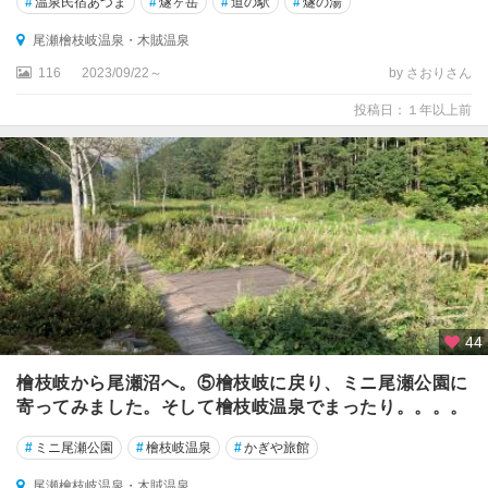
#
温泉民宿あづま
#
燧ヶ岳
#
道の駅
#
燧の湯
尾瀬檜枝岐温泉・木賊温泉
116
2023/09/22～
by さおりさん
投稿日：１年以上前
44
檜枝岐から尾瀬沼へ。⑤檜枝岐に戻り、ミニ尾瀬公園に
寄ってみました。そして檜枝岐温泉でまったり。。。。
#
ミニ尾瀬公園
#
檜枝岐温泉
#
かぎや旅館
尾瀬檜枝岐温泉・木賊温泉