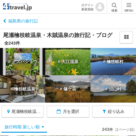
ログイン
新規登録
閉
検索
MENU
じ
る
福島県の旅行記
尾瀬檜枝岐温泉・木賊温泉の旅行記・ブログ
全243件
福
# ミズバショウ
# 大江湿原
# 檜枝岐村
島
へ
戻
る
# 檜枝岐温泉
# 燧ケ岳
# 沼山峠
福
島
す
尾瀬檜枝岐温泉・木賊温泉
月を選択
絞り込み
べ
て
旅行時期 新しい順
243
件
(1ページ目)