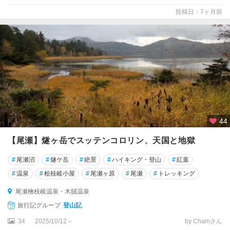
温
投稿日：7ヶ月前
泉
只
見
羽
鳥
湖
湯
44
野
上
【尾瀬】燧ヶ岳でスッテンコロリン、天国と地獄
温
泉
#
尾瀬沼
#
燧ケ岳
#
絶景
#
ハイキング・登山
#
紅葉
#
温泉
#
桧枝岐小屋
#
尾瀬ヶ原
#
尾瀬
#
トレッキング
郡
山
尾瀬檜枝岐温泉・木賊温泉
・
旅行記グループ
登山記
白
34
2025/10/12～
by Chamさん
河