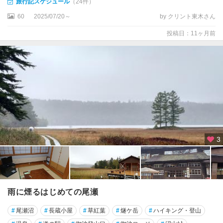
旅行記スケジュール
（24件）
60
2025/07/20～
by クリント東木さん
投稿日：11ヶ月前
3
雨に煙るはじめての尾瀬
#
尾瀬沼
#
長蔵小屋
#
草紅葉
#
燧ケ岳
#
ハイキング・登山