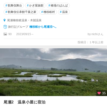
#
歌舞伎舞台
#
かぎ屋旅館
#
橋場のばんば
#
歌舞伎伝承館千葉之家
#
檜枝岐村
#
温泉
尾瀬檜枝岐温泉・木賊温泉
旅行記グループ
檜枝岐から尾瀬沼へ。
90
2023/09/15～
by nichiさん
投稿日：１年以上前
35
尾瀬2 温泉小屋に宿泊