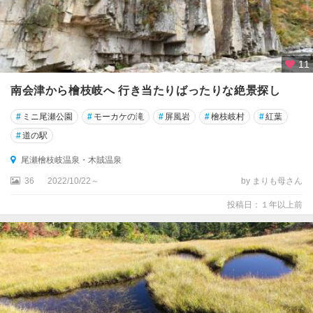
11
南会津から檜枝岐へ 行き当たりばったりな絶景探し
#
ミニ尾瀬公園
#
モーカケの滝
#
屏風岩
#
檜枝岐村
#
紅葉
#
道の駅
尾瀬檜枝岐温泉・木賊温泉
36
2022/10/22～
by まりも母さん
投稿日：１年以上前