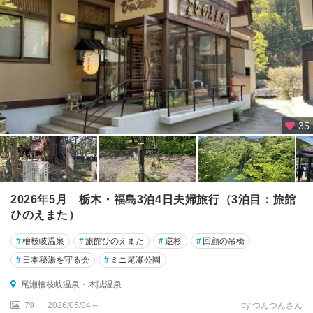
梯
熱
海
・
裏
磐
梯
35
会
津
・
喜
多
2026年5月 栃木・福島3泊4日夫婦旅行（3泊目：旅館
方
ひのえまた）
・
東
#
檜枝岐温泉
#
旅館ひのえまた
#
逆杉
#
回顧の吊橋
山
温
#
日本秘湯を守る会
#
ミニ尾瀬公園
泉
尾瀬檜枝岐温泉・木賊温泉
奥
79
2026/05/04～
by つんつんさん