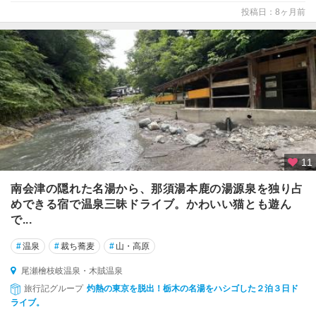
投稿日：8ヶ月前
相
馬
・
い
わ
き
11
南会津の隠れた名湯から、那須湯本鹿の湯源泉を独り占
めできる宿で温泉三昧ドライブ。かわいい猫とも遊ん
で...
#
温泉
#
裁ち蕎麦
#
山・高原
尾瀬檜枝岐温泉・木賊温泉
旅行記グループ
灼熱の東京を脱出！栃木の名湯をハシゴした２泊３日ド
ライブ。