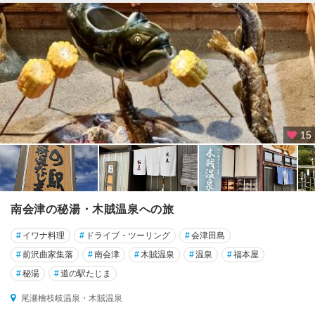
15
南会津の秘湯・木賊温泉への旅
#
イワナ料理
#
ドライブ・ツーリング
#
会津田島
#
前沢曲家集落
#
南会津
#
木賊温泉
#
温泉
#
福本屋
#
秘湯
#
道の駅たじま
尾瀬檜枝岐温泉・木賊温泉