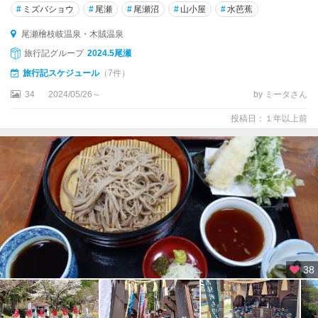
#
ミズバショウ
#
尾瀬
#
尾瀬沼
#
山小屋
#
水芭蕉
尾瀬檜枝岐温泉・木賊温泉
旅行記グループ
2024.5尾瀬
旅行記スケジュール
（7件）
34
2024/05/26～
by ミータさん
投稿日：１年以上前
38