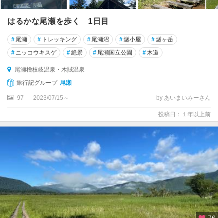
はるかな尾瀬を歩く 1日目
#
尾瀬
#
トレッキング
#
尾瀬沼
#
燧小屋
#
燧ヶ岳
#
ニッコウキスゲ
#
絶景
#
尾瀬国立公園
#
木道
尾瀬檜枝岐温泉・木賊温泉
旅行記グループ
尾瀬
97
2023/07/15～
by あいまいみーさん
投稿日：１年以上前