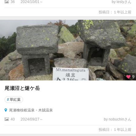
36
2024/10/01～
by leslyさん
投稿日：１年以上前
9
尾瀬沼と燧ケ岳
#
草紅葉
尾瀬檜枝岐温泉・木賊温泉
40
2024/09/27～
by nobuchinさん
投稿日：１年以上前