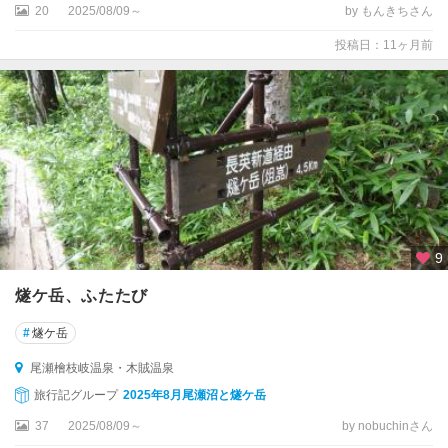
20
2025/08/09～
by もんきちさん
投稿日：11ヶ月前
9
燧ケ岳、ふたたび
#
燧ケ岳
尾瀬檜枝岐温泉・木賊温泉
旅行記グループ
2025年8月尾瀬沼と燧ケ岳
37
2025/08/09～
by nobuchinさん