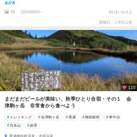
あがき
58
2024/09/24～
by ほいみさん
投稿日：１年以上前
110
まだまだビールが美味い、秋季ひとり合宿・その１ 会
津駒ヶ岳 非常食から食べよう
#
トレッキング
#
会津駒ヶ岳
#
尾瀬
#
檜枝岐村
#
車中泊
#
百名山
#
絶景
尾瀬檜枝岐温泉・木賊温泉