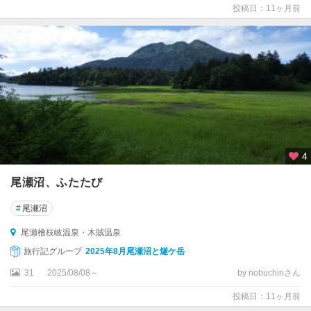
投稿日：11ヶ月前
4
尾瀬沼、ふたたび
#
尾瀬沼
尾瀬檜枝岐温泉・木賊温泉
旅行記グループ
2025年8月尾瀬沼と燧ケ岳
31
2025/08/08～
by nobuchinさん
投稿日：11ヶ月前