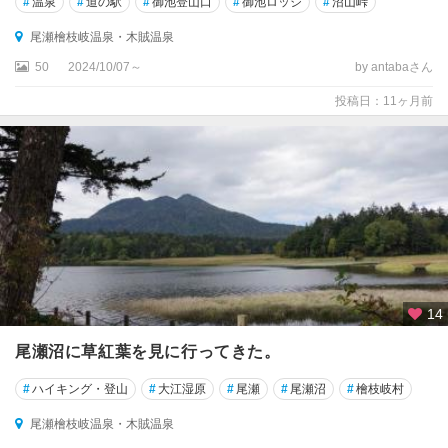
#
温泉
#
道の駅
#
御池登山口
#
御池ロッジ
#
沼山峠
尾瀬檜枝岐温泉・木賊温泉
50
2024/10/07～
by antabaさん
投稿日：11ヶ月前
14
尾瀬沼に草紅葉を見に行ってきた。
#
ハイキング・登山
#
大江湿原
#
尾瀬
#
尾瀬沼
#
檜枝岐村
尾瀬檜枝岐温泉・木賊温泉