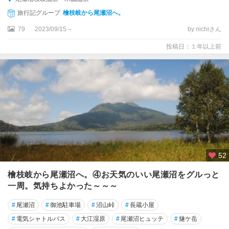
旅行記グループ
檜枝岐から尾瀬沼へ。
79
2023/09/15～
by nichiさん
投稿日：１年以上前
52
檜枝岐から尾瀬沼へ。④お天気のいい尾瀬沼をグルっと
一周。気持ちよかった～～～
#
尾瀬沼
#
御池駐車場
#
沼山峠
#
長蔵小屋
#
電気シャトルバス
#
大江湿原
#
尾瀬沼ヒュッテ
#
燧ケ岳