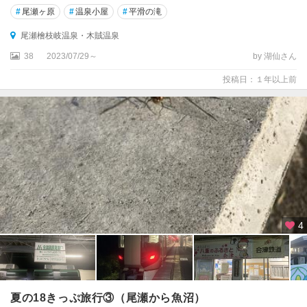
#
尾瀬ヶ原
#
温泉小屋
#
平滑の滝
尾瀬檜枝岐温泉・木賊温泉
38
2023/07/29～
by 湖仙さん
投稿日：１年以上前
4
夏の18きっぷ旅行③（尾瀬から魚沼）