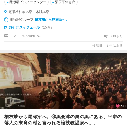
#
尾瀬沼ビジターセンター
#
沼尻平休息所
尾瀬檜枝岐温泉・木賊温泉
旅行記グループ
檜枝岐から尾瀬沼へ。
旅行記スケジュール
（15件）
112
2023/09/15～
by nichiさん
投稿日：１年以上前
50
檜枝岐から尾瀬沼へ。③奥会津の奥の奥にある、平家の
落人の末裔の村と言われる檜枝岐温泉へ。。