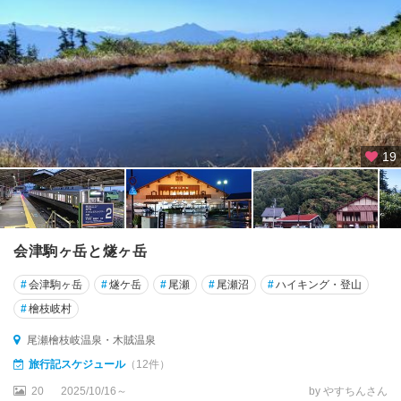
会
津
美
里
田
島
・
南
19
会
津
尾
瀬
会津駒ヶ岳と燧ヶ岳
檜
枝
#
会津駒ヶ岳
#
燧ケ岳
#
尾瀬
#
尾瀬沼
#
ハイキング・登山
岐
#
檜枝岐村
温
泉
尾瀬檜枝岐温泉・木賊温泉
・
旅行記スケジュール
（12件）
木
20
2025/10/16～
by やすちんさん
賊