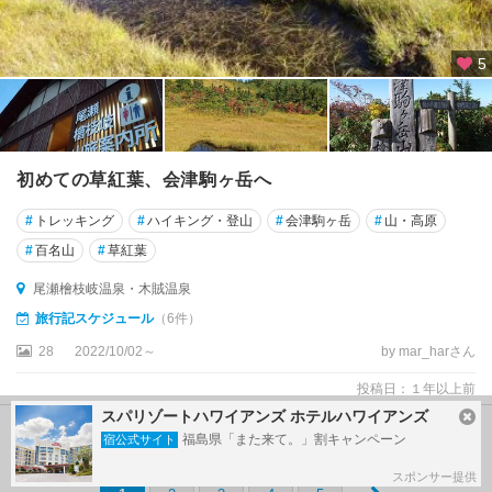
5
初めての草紅葉、会津駒ヶ岳へ
#
トレッキング
#
ハイキング・登山
#
会津駒ヶ岳
#
山・高原
#
百名山
#
草紅葉
尾瀬檜枝岐温泉・木賊温泉
旅行記スケジュール
（6件）
28
2022/10/02～
by mar_harさん
投稿日：１年以上前
スパリゾートハワイアンズ ホテルハワイアンズ
福島県「また来て。」割キャンペーン
宿公式サイト
1
件目～
30
件目を表示（全
243
件中）
スポンサー提供