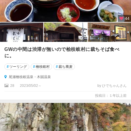
44
GWの中間は渋滞が無いので桧枝岐村に裁ちそば食べ
に。
#
ツーリング
#
檜枝岐村
#
裁ち蕎麦
尾瀬檜枝岐温泉・木賊温泉
28
2023/05/02～
by ひでちゃんさん
投稿日：１年以上前