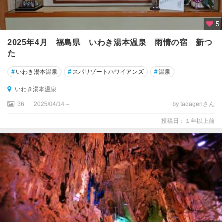
5
2025年4月 福島県 いわき湯本温泉 雨情の宿 新つ
た
#
いわき湯本温泉
#
スパリゾートハワイアンズ
#
温泉
いわき湯本温泉
36
2025/04/14～
by tadagenさん
投稿日：１年以上前