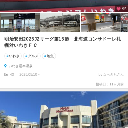
95
明治安田2025J2リーグ第15節 北海道コンサドーレ札
幌対いわきＦＣ
#
いわき
#
グルメ
#
地魚
いわき湯本温泉
43
2025/05/10～
by なべきちさん
投稿日：11ヶ月前