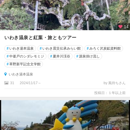
14
いわき温泉と紅葉・旅ともツアー
#
いわき湯本温泉
#
いわき震災伝承みらい館
#
みろく沢炭鉱資料館
#
中釜戸のシダレモミジ
#
夏井川渓谷
#
源泉掛け流し
#
草野新平記念文学館
いわき湯本温泉
31
2024/11/17～
by 風待ちさん
投稿日：１年以上前