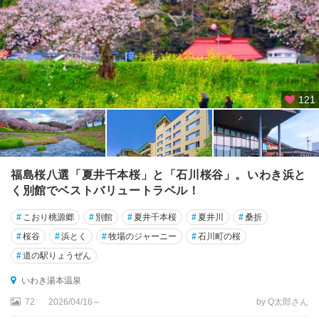
会
津
・
只
見
・
湯
121
野
上
郡
山
福島桜八選「夏井千本桜」と「石川桜谷」。いわき浜と
・
く別館でベストバリュートラベル！
白
河
#
こおり桃源郷
#
別館
#
夏井千本桜
#
夏井川
#
桑折
#
桜谷
#
浜とく
#
牧場のジャーニー
#
石川町の桜
相
#
道の駅りょうぜん
馬
・
いわき湯本温泉
い
72
2026/04/16～
by Q太郎さん
わ