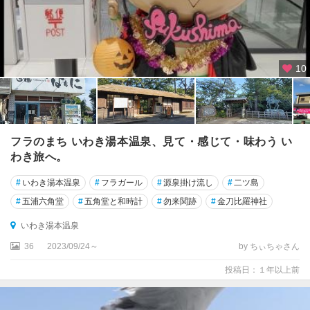
10
フラのまち いわき湯本温泉、見て・感じて・味わう い
わき旅へ。
#
いわき湯本温泉
#
フラガール
#
源泉掛け流し
#
二ツ島
#
五浦六角堂
#
五角堂と和時計
#
勿来関跡
#
金刀比羅神社
いわき湯本温泉
36
2023/09/24～
by ちぃちゃさん
投稿日：１年以上前