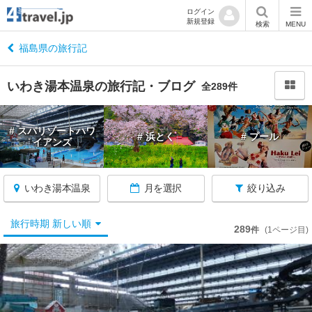
ログイン
新規登録
閉
検索
MENU
じ
る
福島県の旅行記
いわき湯本温泉の旅行記・ブログ
全289件
福
# スパリゾートハワ
# 浜とく
# プール
島
イアンズ
へ
戻
る
いわき湯本温泉
月を選択
絞り込み
旅行時期 新しい順
福
289
件
(1ページ目)
島
す
べ
て