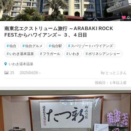
0
南東北エクストリューム旅行 ～ARABAKI ROCK
FEST.からハワイアンズ～ ３、４日目
#
仙台
#
仙台グルメ
#
仙台駅
#
スパリゾートハワイアンズ
#
いわき湯本温泉
#
フラガール
#
いわき
#
ポリネシアンショー
いわき湯本温泉
25
2025/04/26～
by とっとこさん
投稿日：１年以上前