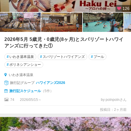
梯
126
熱
海
・
裏
磐
2026年5月 5歳児・0歳児(8ヶ月)とスパリゾートハワイ
梯
アンズに行ってきた①
会
#
いわき湯本温泉
#
スパリゾートハワイアンズ
#
プール
津
#
ポリネシアンショー
・
喜
いわき湯本温泉
多
旅行記グループ
ハワイアンズ2026
方
・
旅行記スケジュール
（5件）
東
74
2026/05/15～
by polnpolnさん
山
温
投稿日：2ヶ月前
泉
奥