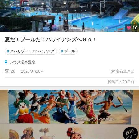
福
島
・
飯
坂
16
温
泉
夏だ！プールだ！ハワイアンズへＧｏ！
#
スパリゾートハワイアンズ
#
プール
土
湯
いわき湯本温泉
・
26
2026/07/16～
by 宝石魚さん
岳
・
投稿日：20日前
二
本
松
猪
苗
代
・
磐