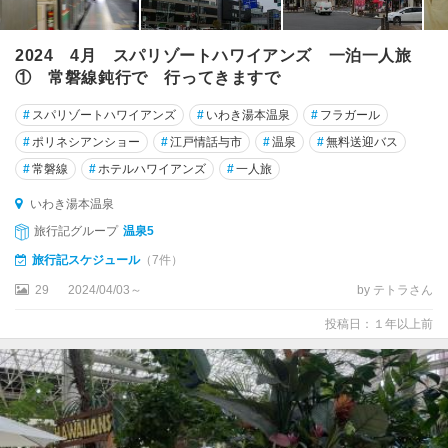
2024 4月 スパリゾートハワイアンズ 一泊一人旅
① 常磐線鈍行で 行ってきますで
#
スパリゾートハワイアンズ
#
いわき湯本温泉
#
フラガール
#
ポリネシアンショー
#
江戸情話与市
#
温泉
#
無料送迎バス
#
常磐線
#
ホテルハワイアンズ
#
一人旅
いわき湯本温泉
旅行記グループ
温泉5
旅行記スケジュール
（7件）
29
2024/04/03～
by テトラさん
投稿日：１年以上前