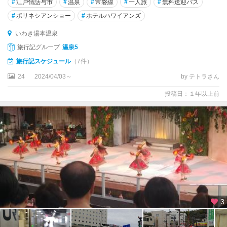
#
江戸情話与市
#
温泉
#
常磐線
#
一人旅
#
無料送迎バス
#
ポリネシアンショー
#
ホテルハワイアンズ
いわき湯本温泉
旅行記グループ
温泉5
旅行記スケジュール
（7件）
24
2024/04/03～
by テトラさん
投稿日：１年以上前
3