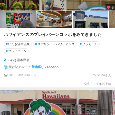
8
ハワイアンズのブレイバーンコラボをみてきました
#
いわき湯本温泉
#
スパリゾートハワイアンズ
#
フラガール
#
ブレイバーン
いわき湯本温泉
旅行記グループ
聖地巡り？いろいろ
34
2025/06/30～
by Shinoさん
投稿日：１年以上前