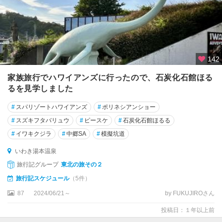
142
家族旅行でハワイアンズに行ったので、石炭化石館ほる
るを見学しました
#
スパリゾートハワイアンズ
#
ポリネシアンショー
#
スズキフタバリュウ
#
ピースケ
#
石炭化石館ほるる
#
イワキクジラ
#
中郷SA
#
模擬坑道
いわき湯本温泉
旅行記グループ
東北の旅その２
旅行記スケジュール
（5件）
87
2024/06/21～
by FUKUJIROさん
投稿日：１年以上前