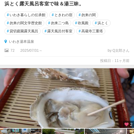
浜とく露天風呂客室で味＆湯三昧。
#
いわき暮らしの伝承館
#
ときわの宿
#
勿来の関
#
勿来の関文学歴史館
#
勿来二つ島
#
吹風殿
#
浜とく
#
貸切庭園露天風呂
#
露天風呂付客室
#
高蔵寺三重塔
いわき湯本温泉
72
2025/07/31～
by Q太郎さん
投稿日：11ヶ月前
2