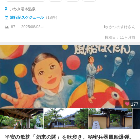
いわき湯本温泉
旅行記スケジュール
（18件）
87
2025/08/03～
by かつのすけさん
投稿日：11ヶ月前
177
平安の歌枕「勿来の関」を歌歩き。秘密兵器風船爆弾。