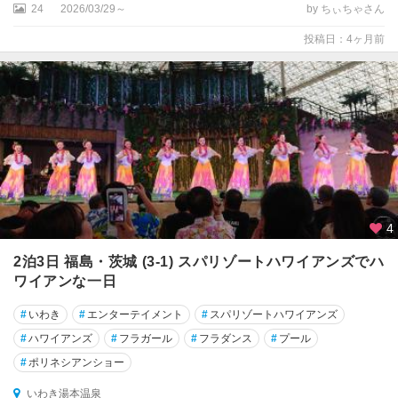
24
2026/03/29～
by ちぃちゃさん
本
温
投稿日：4ヶ月前
泉
あ
ぶ
く
ま
洞
周
辺
4
浪
江
2泊3日 福島・茨城 (3-1) スパリゾートハワイアンズでハ
・
ワイアンな一日
富
岡
#
いわき
#
エンターテイメント
#
スパリゾートハワイアンズ
・
#
ハワイアンズ
#
フラガール
#
フラダンス
#
プール
川
#
ポリネシアンショー
内
いわき湯本温泉