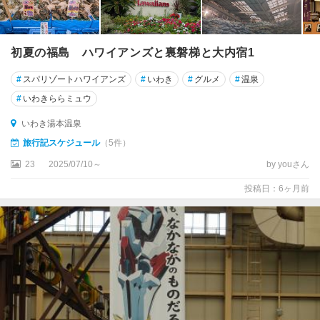
初夏の福島 ハワイアンズと裏磐梯と大内宿1
#
スパリゾートハワイアンズ
#
いわき
#
グルメ
#
温泉
#
いわきららミュウ
いわき湯本温泉
旅行記スケジュール
（5件）
23
2025/07/10～
by youさん
投稿日：6ヶ月前