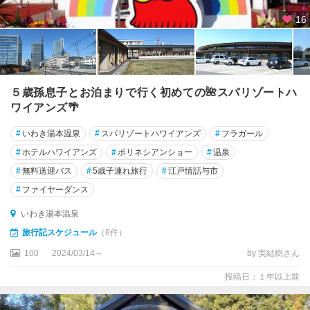
16
５歳孫息子とお泊まりで行く初めての🌺スパリゾートハ
ワイアンズ🌴
#
いわき湯本温泉
#
スパリゾートハワイアンズ
#
フラガール
#
ホテルハワイアンズ
#
ポリネシアンショー
#
温泉
#
無料送迎バス
#
5歳子連れ旅行
#
江戸情話与市
#
ファイヤーダンス
いわき湯本温泉
旅行記スケジュール
（8件）
100
2024/03/14～
by 実結樹さん
投稿日：１年以上前