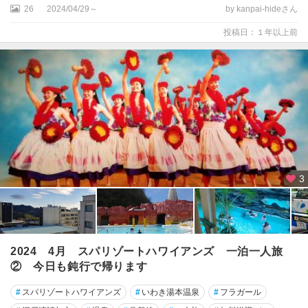
26
2024/04/29～
by kanpai-hideさん
投稿日：１年以上前
3
2024 4月 スパリゾートハワイアンズ 一泊一人旅
② 今日も鈍行で帰ります
#
スパリゾートハワイアンズ
#
いわき湯本温泉
#
フラガール