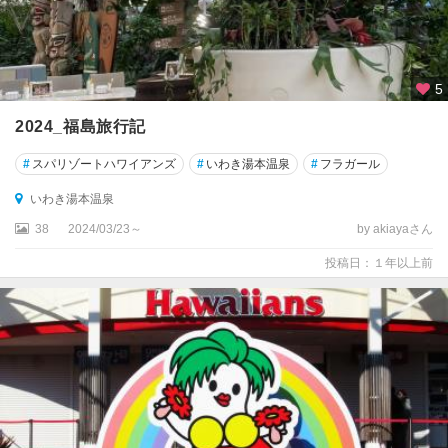
5
2024_福島旅行記
#
スパリゾートハワイアンズ
#
いわき湯本温泉
#
フラガール
いわき湯本温泉
38
2024/03/23～
by akiayaさん
投稿日：１年以上前