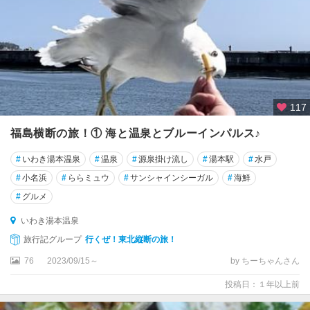
117
福島横断の旅！① 海と温泉とブルーインパルス♪
#
いわき湯本温泉
#
温泉
#
源泉掛け流し
#
湯本駅
#
水戸
#
小名浜
#
ららミュウ
#
サンシャインシーガル
#
海鮮
#
グルメ
いわき湯本温泉
旅行記グループ
行くぜ！東北縦断の旅！
76
2023/09/15～
by ちーちゃんさん
投稿日：１年以上前