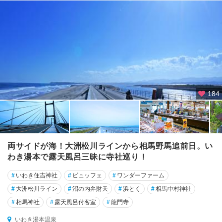
184
両サイドが海！大洲松川ラインから相馬野馬追前日。い
わき湯本で露天風呂三昧に寺社巡り！
#
いわき住吉神社
#
ビュッフェ
#
ワンダーファーム
#
大洲松川ライン
#
沼の内弁財天
#
浜とく
#
相馬中村神社
#
相馬神社
#
露天風呂付客室
#
龍門寺
いわき湯本温泉