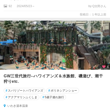
92
2024/05/23～
by Q太郎さん
投稿日：１年以上前
4
GW三世代旅行--ハワイアンズ＆水族館、磯遊び、潮干
狩りetc.
#
スパリゾートハワイアンズ
#
ポリネシアンショー
#
アクアマリンふくしま
#
5歳子連れ旅行
いわき湯本温泉