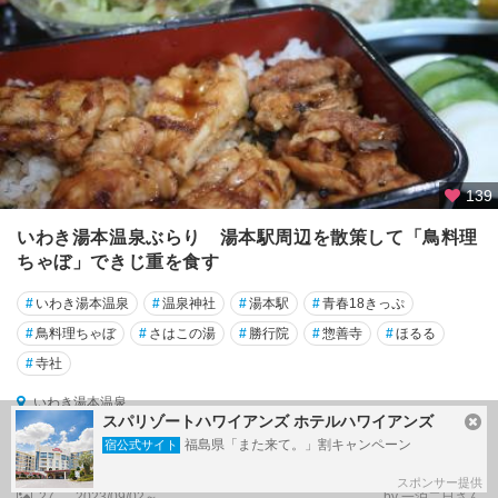
139
いわき湯本温泉ぶらり 湯本駅周辺を散策して「鳥料理
ちゃぼ」できじ重を食す
#
いわき湯本温泉
#
温泉神社
#
湯本駅
#
青春18きっぷ
#
鳥料理ちゃぼ
#
さはこの湯
#
勝行院
#
惣善寺
#
ほるる
#
寺社
いわき湯本温泉
スパリゾートハワイアンズ ホテルハワイアンズ
旅行記グループ
いわき湯本温泉でほっこり
福島県「また来て。」割キャンペーン
宿公式サイト
旅行記スケジュール
（9件）
スポンサー提供
27
2023/09/02～
by 一泊二日さん