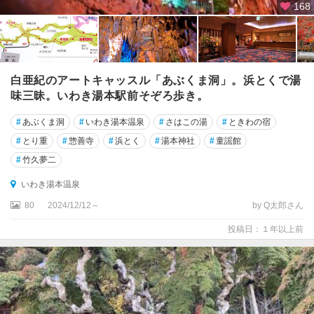
168
白亜紀のアートキャッスル「あぶくま洞」。浜とくで湯
味三昧。いわき湯本駅前そぞろ歩き。
#
あぶくま洞
#
いわき湯本温泉
#
さはこの湯
#
ときわの宿
#
とり重
#
惣善寺
#
浜とく
#
湯本神社
#
童謡館
#
竹久夢二
いわき湯本温泉
80
2024/12/12～
by Q太郎さん
投稿日：１年以上前