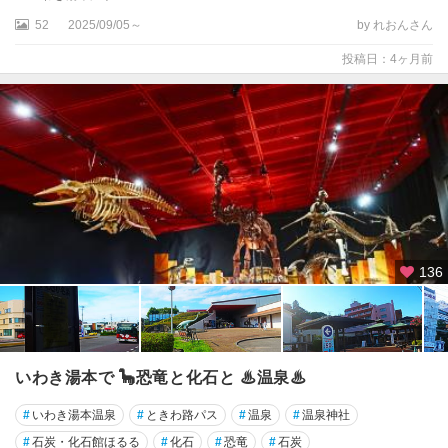
田
52
2025/09/05～
by れおんさん
村
・
投稿日：4ヶ月前
船
引
136
いわき湯本で 🦕恐竜と化石と ♨温泉♨
#
いわき湯本温泉
#
ときわ路パス
#
温泉
#
温泉神社
#
石炭・化石館ほるる
#
化石
#
恐竜
#
石炭