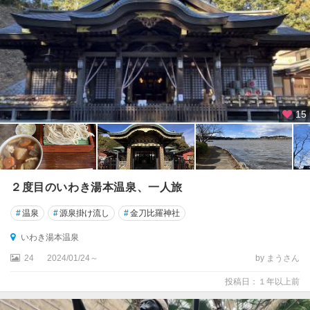
15
２度目のいわき湯本温泉、一人旅
#
温泉
#
源泉掛け流し
#
金刀比羅神社
いわき湯本温泉
24
2024/01/24～
by まうさん
投稿日：１年以上前