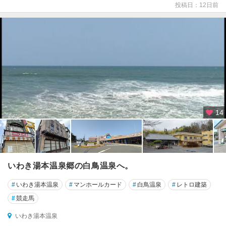
き
投稿日：12日前
相
馬
南
相
馬
・
飯
館
14
村
い
わ
き
いわき湯本温泉郷の白鳥温泉へ。
市
#
いわき湯本温泉
#
マンホールカード
#
白鳥温泉
#
レトロ建築
い
#
競走馬
わ
き
いわき湯本温泉
湯