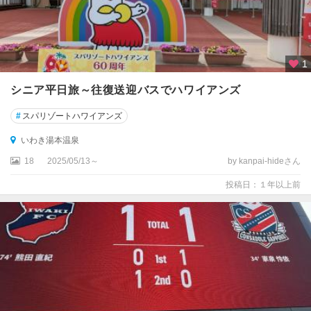
1
シニア平日旅～往復送迎バスでハワイアンズ
#
スパリゾートハワイアンズ
いわき湯本温泉
18
2025/05/13～
by kanpai-hideさん
投稿日：１年以上前