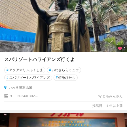
2
スパリゾートハワイアンズ行くよ
#
アクアマリンふくしま
#
いわきららミュウ
#
スパリゾートハワイアンズ
#
特急ひたち
いわき湯本温泉
9
2024/01/02～
by ともみんさん
投稿日：１年以上前