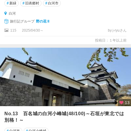
#
新緑
#
旧表郷村
#
白河市
白河
旅行記グループ
野の花 Ⅱ
115
2025/04/30～
by j-ryuさん
投稿日：１年以上前
13
No.13 百名城の白河小峰城(48/100)～石垣が東北では
別格！～
#
白河市
#
白河小峰城