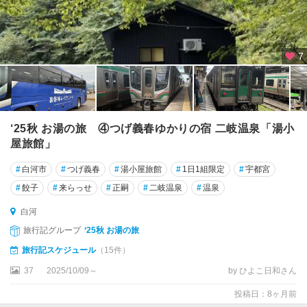
7
‘25秋 お湯の旅 ④つげ義春ゆかりの宿 二岐温泉「湯小
屋旅館」
#
白河市
#
つげ義春
#
湯小屋旅館
#
1日1組限定
#
宇都宮
#
餃子
#
来らっせ
#
正嗣
#
二岐温泉
#
温泉
白河
旅行記グループ
‘25秋 お湯の旅
旅行記スケジュール
（15件）
37
2025/10/09～
by ひよこ日和さん
投稿日：8ヶ月前