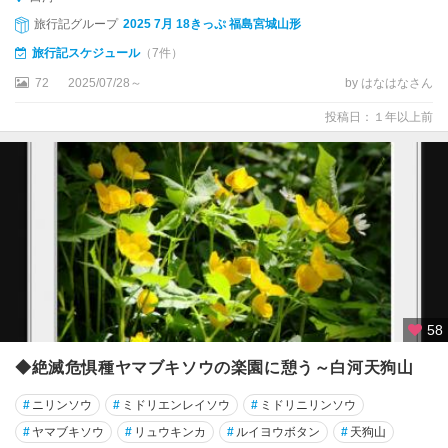
旅行記グループ
2025 7月 18きっぷ 福島宮城山形
旅行記スケジュール
（7件）
72
2025/07/28～
by はなはなさん
投稿日：１年以上前
58
◆絶滅危惧種ヤマブキソウの楽園に憩う～白河天狗山
#
ニリンソウ
#
ミドリエンレイソウ
#
ミドリニリンソウ
#
ヤマブキソウ
#
リュウキンカ
#
ルイヨウボタン
#
天狗山