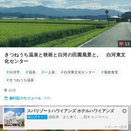
13
きつねうち温泉と映画と白河の田園風景と。 白河東文
化センター
#
白河市
#
温泉
#
一人旅
#
白河東文化センター
#
菊政食堂
#
きつねうち温泉
白河
旅行記スケジュール
（6件）
45
2024/08/11～
by sallyさん
スパリゾートハワイアンズ ホテルハワイアンズ
投稿日：１年以上前
福島県「また来て。」割キャンペーン
宿公式サイト
スポンサー提供