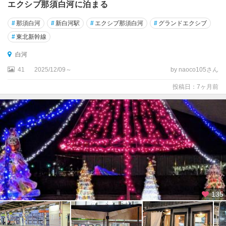
エクシブ那須白河に泊まる
#
那須白河
#
新白河駅
#
エクシブ那須白河
#
グランドエクシブ
#
東北新幹線
白河
41
2025/12/09～
by naoco105さん
投稿日：7ヶ月前
135