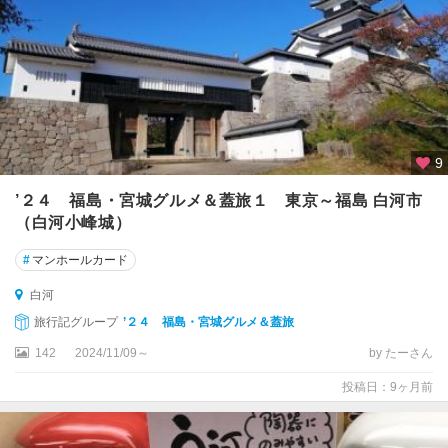
9
’２４ 福島・宮城グルメ＆蓋旅１ 東京～福島 白河市
（白河小峰城）
#
マンホールカード
白河
旅行記グループ
’２４ 福島・宮城グルメ＆蓋旅
142
2024/11/09～
by たーさん
投稿日：9ヶ月前