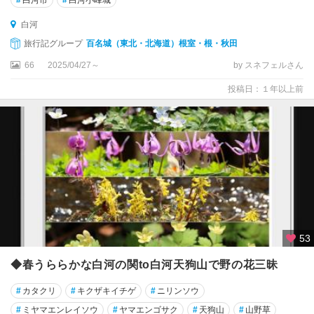
白河
旅行記グループ
百名城（東北・北海道）根室・根・秋田
66
2025/04/27～
by スネフェルさん
投稿日：１年以上前
53
◆春うららかな白河の関to白河天狗山で野の花三昧
#
カタクリ
#
キクザキイチゲ
#
ニリンソウ
#
ミヤマエンレイソウ
#
ヤマエンゴサク
#
天狗山
#
山野草