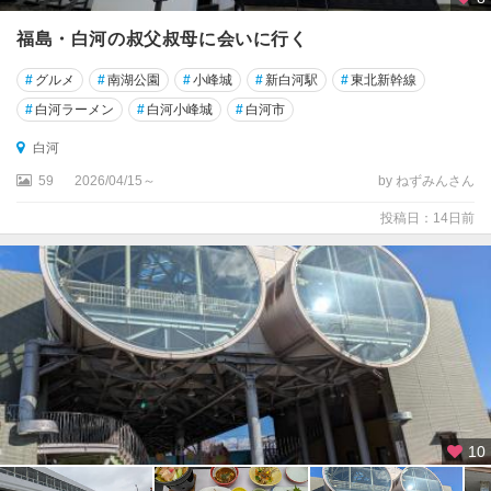
福島・白河の叔父叔母に会いに行く
#
グルメ
#
南湖公園
#
小峰城
#
新白河駅
#
東北新幹線
#
白河ラーメン
#
白河小峰城
#
白河市
白河
59
2026/04/15～
by ねずみんさん
投稿日：14日前
10