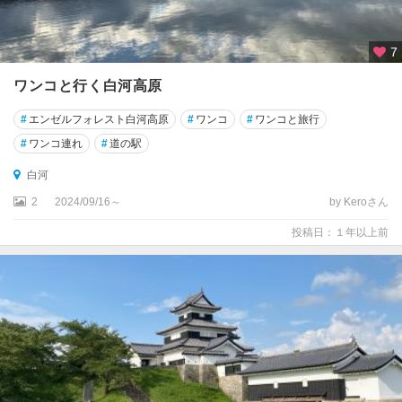
7
ワンコと行く白河高原
#
エンゼルフォレスト白河高原
#
ワンコ
#
ワンコと旅行
#
ワンコ連れ
#
道の駅
白河
2
2024/09/16～
by Keroさん
投稿日：１年以上前