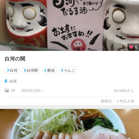
6
白河の関
#
白河
#
白河関
#
那須
#
りんご
白河
20
2024/11/03～
by sallyさん
投稿日：１年以上前