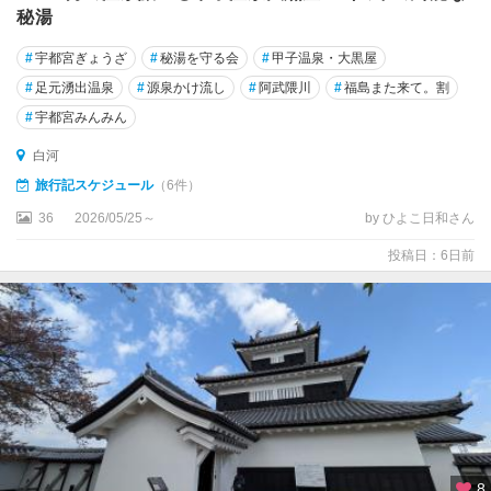
い
秘湯
わ
#
宇都宮ぎょうざ
#
秘湯を守る会
#
甲子温泉・大黒屋
き
#
足元湧出温泉
#
源泉かけ流し
#
阿武隈川
#
福島また来て。割
#
宇都宮みんみん
白河
旅行記スケジュール
（6件）
36
2026/05/25～
by ひよこ日和さん
投稿日：6日前
8