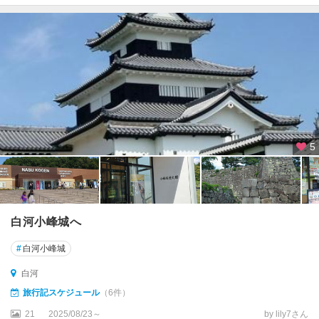
5
白河小峰城へ
#
白河小峰城
白河
旅行記スケジュール
（6件）
21
2025/08/23～
by lily7さん