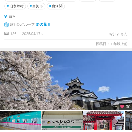
#
旧表郷村
#
白河市
#
白河関
白河
旅行記グループ
野の花 Ⅱ
136
2025/04/17～
by j-ryuさん
投稿日：１年以上前
30