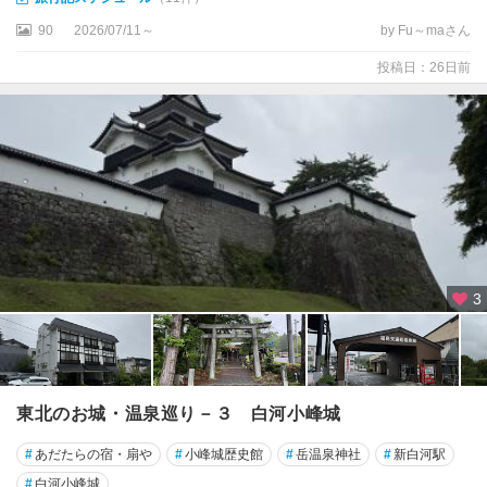
会
津
90
2026/07/11～
by Fu～maさん
・
投稿日：26日前
只
見
・
湯
野
上
郡
山
・
3
白
河
郡
山
東北のお城・温泉巡り－３ 白河小峰城
須
#
あだたらの宿・扇や
#
小峰城歴史館
#
岳温泉神社
#
新白河駅
賀
#
白河小峰城