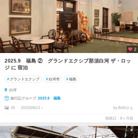
2
2025.9 福島 ② グランドエクシブ那須白河 ザ・ロッ
ジ に 宿泊
#
グランドエクシブ
#
白河市
#
福島
白河
旅行記グループ
2025.9 福島
45
2025/09/13～
by BANさん
投稿日：8ヶ月前