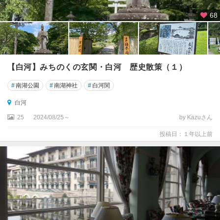
68
【白河】みちのくの玄関・白河 歴史散策（１）
#
南湖公園
#
南湖神社
#
白河関
白河
25
2024/08/25～
by Kazuさん
投稿日：１年以上前