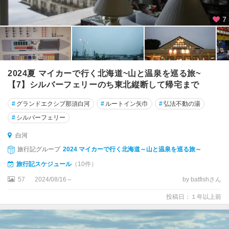
7
2024夏 マイカーで行く北海道~山と温泉を巡る旅~
【7】シルバーフェリーのち東北縦断して帰宅まで
#
グランドエクシブ那須白河
#
ルートイン矢巾
#
弘法不動の湯
#
シルバーフェリー
白河
旅行記グループ
2024 マイカーで行く北海道～山と温泉を巡る旅～
旅行記スケジュール
（10件）
57
2024/08/16～
by batfishさん
投稿日：１年以上前