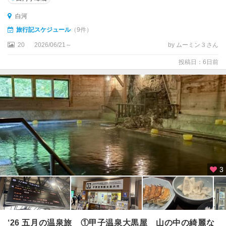
川
白河
白
旅行記スケジュール
（9件）
河
20
2026/06/21～
by ムーミン３さん
西
投稿日：6日前
白
河
・
岩
瀬
東
白
川
・
3
石
川
相
馬
‘26 五月の温泉旅 ①甲子温泉大黒屋 山の中の綺麗な
・