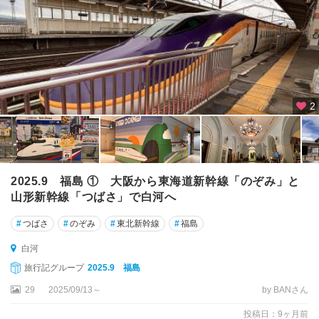
2
2025.9 福島 ① 大阪から東海道新幹線「のぞみ」と
山形新幹線「つばさ」で白河へ
#
つばさ
#
のぞみ
#
東北新幹線
#
福島
白河
旅行記グループ
2025.9 福島
29
2025/09/13～
by BANさん
投稿日：9ヶ月前