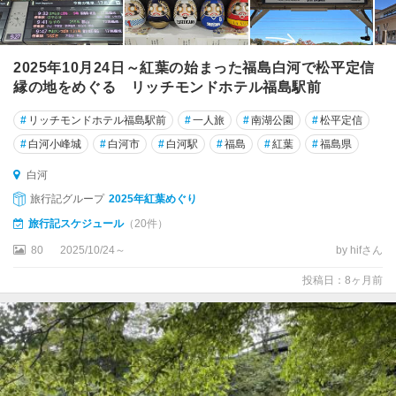
2025年10月24日～紅葉の始まった福島白河で松平定信
縁の地をめぐる リッチモンドホテル福島駅前
#
リッチモンドホテル福島駅前
#
一人旅
#
南湖公園
#
松平定信
#
白河小峰城
#
白河市
#
白河駅
#
福島
#
紅葉
#
福島県
白河
旅行記グループ
2025年紅葉めぐり
旅行記スケジュール
（20件）
80
2025/10/24～
by hifさん
投稿日：8ヶ月前