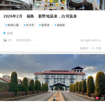
2026年2月 福島 新野地温泉，白河温泉
#
南湖公園
#
白河市
#
硫黄泉
#
福島駅
白河
23
2026/02/28～
by night owlさん
投稿日：4ヶ月前
10