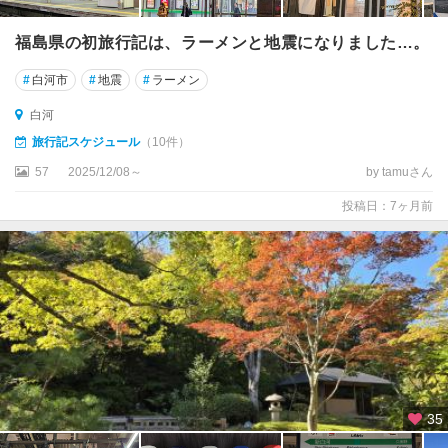
福島県の初旅行記は、ラーメンと地震になりました…。
#
白河市
#
地震
#
ラーメン
白河
旅行記スケジュール
（10件）
57
2025/12/08～
by tamuさん
投稿日：7ヶ月前
35