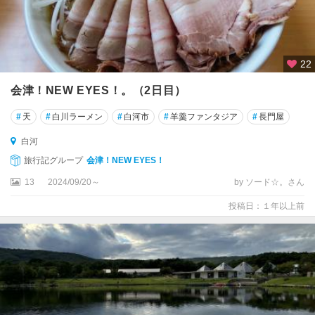
22
会津！NEW EYES！。（2日目）
#
天
#
白川ラーメン
#
白河市
#
羊羹ファンタジア
#
長門屋
白河
旅行記グループ
会津！NEW EYES！
13
2024/09/20～
by ソード☆。さん
投稿日：１年以上前