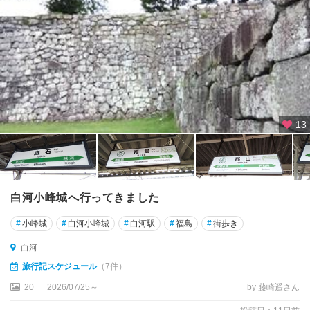
福
島
・
飯
坂
温
泉
土
13
湯
・
岳
・
二
白河小峰城へ行ってきました
本
松
#
小峰城
#
白河小峰城
#
白河駅
#
福島
#
街歩き
猪
白河
苗
旅行記スケジュール
（7件）
代
20
2026/07/25～
by 藤崎遥さん
・
磐