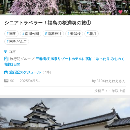
50
シニアトラベラー！福島の桜満喫の旅①
#
南湖
#
南湖公園
#
南湖神社
#
楽翁桜
#
花月
#
南湖だんご
白河
旅行記グループ
三春滝桜 温泉リゾートホテルに宿泊！ゆったり みちのく
桜旅2日間
旅行記スケジュール
（7件）
90
2025/04/15～
by 3104ねえねえさん
投稿日：１年以上前