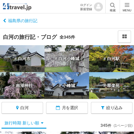
ログイン
新規登録
閉
検索
MENU
じ
る
福島県の旅行記
白河の旅行記・ブログ
全345件
福
# 白河市
# 白河小峰城
# 白河駅
島
へ
戻
る
# 南湖神社
# 小峰城
# 翠楽苑
福
島
白河
月を選択
絞り込み
す
べ
て
旅行時期 新しい順
345
件
(1ページ目)