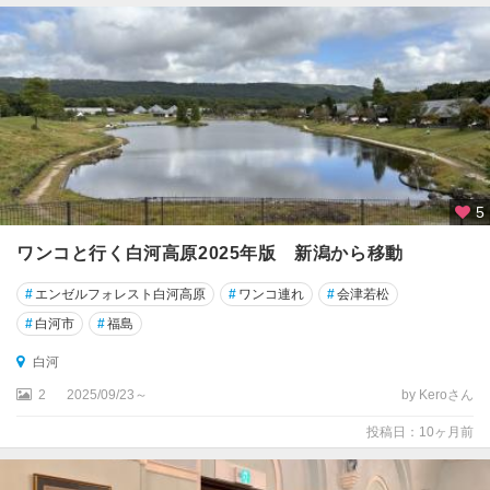
5
ワンコと行く白河高原2025年版 新潟から移動
#
エンゼルフォレスト白河高原
#
ワンコ連れ
#
会津若松
#
白河市
#
福島
白河
2
2025/09/23～
by Keroさん
投稿日：10ヶ月前