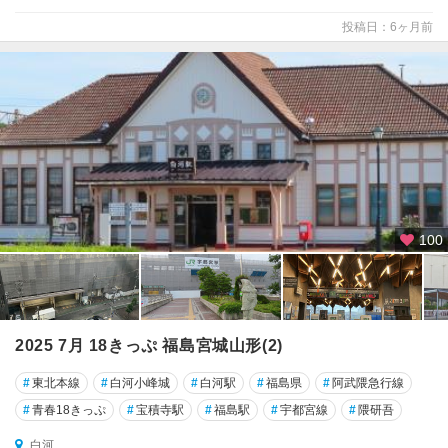
投稿日：6ヶ月前
100
2025 7月 18きっぷ 福島宮城山形(2)
#
東北本線
#
白河小峰城
#
白河駅
#
福島県
#
阿武隈急行線
#
青春18きっぷ
#
宝積寺駅
#
福島駅
#
宇都宮線
#
隈研吾
白河