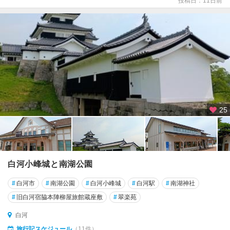
投稿日：11日前
梯
熱
海
・
裏
磐
梯
会
津
25
・
喜
多
方
・
白河小峰城と南湖公園
東
山
#
白河市
#
南湖公園
#
白河小峰城
#
白河駅
#
南湖神社
温
#
旧白河宿脇本陣柳屋旅館蔵座敷
#
翠楽苑
泉
白河
奥
旅行記スケジュール
（11件）