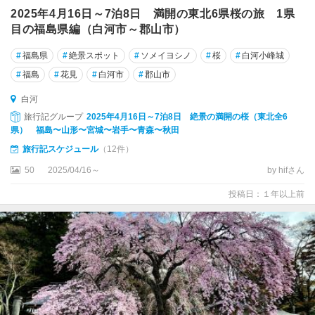
2025年4月16日～7泊8日 満開の東北6県桜の旅 1県
目の福島県編（白河市～郡山市）
#
福島県
#
絶景スポット
#
ソメイヨシノ
#
桜
#
白河小峰城
#
福島
#
花見
#
白河市
#
郡山市
白河
旅行記グループ
2025年4月16日～7泊8日 絶景の満開の桜（東北全6
県） 福島〜山形〜宮城〜岩手〜青森〜秋田
旅行記スケジュール
（12件）
50
2025/04/16～
by hifさん
投稿日：１年以上前