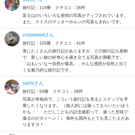
旅行記：119冊 クチコミ：26件
富士山のいろいろな表情の写真がアップされています。
また、スイスのマッターホルンの写真もきれいです。
crosswordさん
旅行記：225冊 クチコミ：41件
実にたくさんの旅行記がありますが、どの旅行記も新鮮
で、新しい旅の好奇心を掻き立てる写真が満載です。
「山もいいな〜自然が最高」...そんな感想が自然と出て
くる魅力的な旅行記です。
sachiさん
旅行記：59冊 クチコミ：28件
写真が本格的で、こういう旅行記を見るとスナップを卒
業したくなります。 （個人的には撮ってもらいたいほう
かも・・・ただしこどもの記念撮影って、違った意味で
撮るのがタイヘン！） 海外も国内もとても見ごたえがあ
りますヨ！