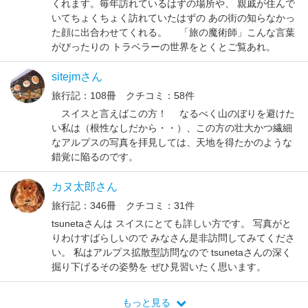
くれます。毎年訪れているはずの場所や、 親戚が住んで
いてちょくちょく訪れていたはずの あの街の知らなかっ
た顔に出合わせてくれる。 「旅の魔術師」こんな言葉
がぴったりの トラベラーの世界をとくとご覧あれ。
sitejmさん
旅行記：108冊 クチコミ：58件
スイスと言えばこの方！ なるべく山のぼりを避けた
い私は（根性なしだから・・）、この方の壮大かつ繊細
なアルプスの写真を拝見しては、天地を得たかのような
錯覚に陥るのです。
カヌ太郎さん
旅行記：346冊 クチコミ：31件
tsunetaさんは スイスにとても詳しい方です。 写真がと
りわけすばらしいので みなさん是非訪問してみてくださ
い。 私はアルプス拡散型訪問なので tsunetaさんの深く
掘り下げるその姿勢を ぜひ見習いたく思います。
もっと見る