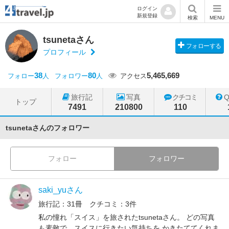
ログイン
新規登録
検索
MENU
tsunetaさん
フォローする
プロフィール
38
80
5,465,669
フォロー
人
フォロワー
人
アクセス
旅行記
写真
クチコミ
トップ
7491
210800
110
tsunetaさんのフォロワー
フォロー
フォロワー
saki_yuさん
旅行記：31冊 クチコミ：3件
私の憧れ「スイス」を旅されたtsunetaさん。 どの写真
も素敵で、スイスに行きたい気持ちを かきたててくれま