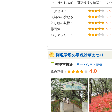
で、行かれる前に開花状況を確認してく
アクセス：
3.5
人混みの少なさ：
3.0
催し物の規模：
5.0
雰囲気：
5.0
バリアフリー：
3.0
権現堂堤の曼殊沙華まつり
権現堂桜堤
幸手・久喜・栗橋
4.0
総合評価：