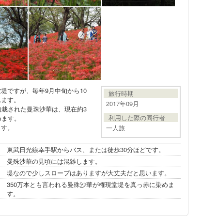
堤ですが、毎年9月中旬から10
旅行時期
れます。
2017年09月
植栽された曼珠沙華は、現在約3
利用した際の同行者
めます。
ます。
一人旅
東武日光線幸手駅からバス、または徒歩30分ほどです。
曼殊沙華の見頃には混雑します。
堤なので少しスロープはありますが大丈夫だと思います。
350万本とも言われる曼殊沙華が権現堂堤を真っ赤に染めま
す。