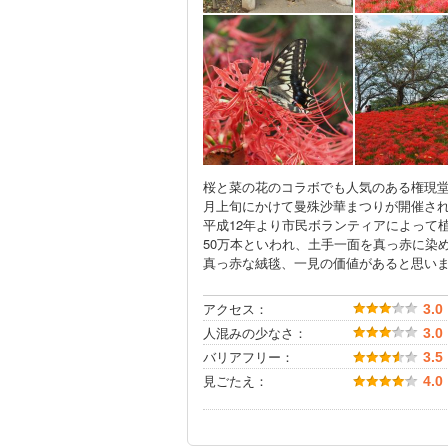
桜と菜の花のコラボでも人気のある権現堂
月上旬にかけて曼殊沙華まつりが開催さ
平成12年より市民ボランティアによって
50万本といわれ、土手一面を真っ赤に染
真っ赤な絨毯、一見の価値があると思い
アクセス：
3.0
人混みの少なさ：
3.0
バリアフリー：
3.5
見ごたえ：
4.0