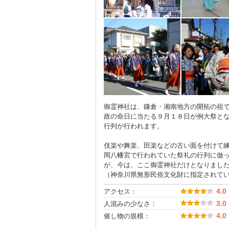
御霊神社は、鎌倉・湘南地方の開拓の祖
政の命日に当たる９月１８日が例大祭と
行列が行われます。
伎楽や舞楽、田楽などの古い面を付けて
岡八幡宮で行われていた祭礼の行列に倣
が、今は、ここ御霊神社だけとなりまし
（神奈川県無形民俗文化財に指定されて
アクセス：
4.0
人混みの少なさ：
3.0
催し物の規模：
4.0