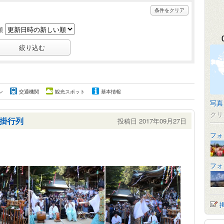
条件をクリア
順
ン
交通機関
観光スポット
基本情報
写真
クリ
掛行列
投稿日 2017年09月27日
フォ
フォ