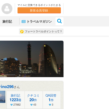
マイルに交換できるポイントがたまる
新規会員登録
×
旅行記
トラベルマガジン
フォートラベルポイントって？
ino296
さん
旅行記
クチコミ
QA回答
1223
20
1
冊
件
件
27882
43
3