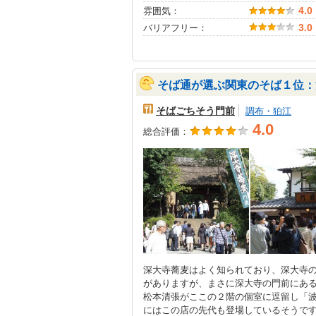
雰囲気：
4.0
バリアフリー：
3.0
そば通が選ぶ関東のそば１位：
そばごちそう門前
調布・狛江
4.0
総合評価：
深大寺蕎麦はよく知られており、深大寺
がありますが、まさに深大寺の門前にあ
松本清張がここの２階の個室に逗留し「
にはこの店の先代も登場しているそうで