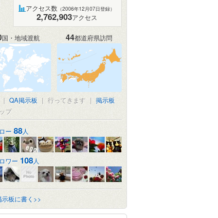
アクセス数
（2006年12月07日登録）
2,762,903
アクセス
0
44
国・地域渡航
都道府県訪問
|
QA掲示板
|
行ってきます
|
掲示板
ップ
88
ロー
人
108
ロワー
人
掲示板に書く>>