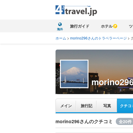
旅行ガイド
ホテル
ツ
海外
ホーム
>
morino296さんのトラベラーページ
>
morino29
メイン
旅行記
写真
クチコ
morino296さんのクチコミ
全20件