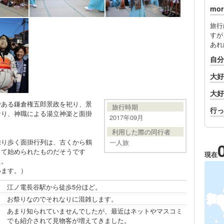
mo
旅行
すが
あれ
自分
大好
大好
である鎌倉権五郎景政を祀り、景
旅行時期
行っ
なり、神職による湯立神楽と面掛
2017年09月
利用した際の同行者
練り歩く面掛行列は、古くから鶴
一人旅
って始められたものだそうです
現在
た。
います。）
江ノ電長谷駅から徒歩5分ほど。
お祭りなのでそれなりに混雑します。
あまり知られていませんでしたが、最近はネットやマスコミ
でも紹介されて見物客が増えてきました。