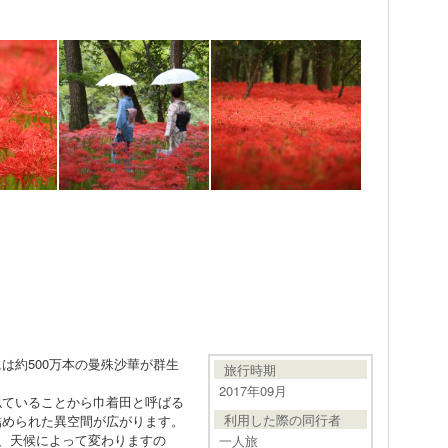
は約500万本の曼殊沙華が群生
旅行時期
2017年09月
似ていることから巾着田と呼ばる
利用した際の同行者
詰められた異空間が広がります。
が、天候によって変わりますの
一人旅