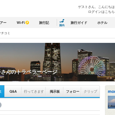
ゲストさん、こんにちは
ログインはこちら
アー
Wi-Fi
旅行記
旅行ガイド
ホテル
国内
クチコミ
6
さんのトラベラーページ
mor
ミ
Q&A
行ってきます
掲示板
フォロー
クリップ