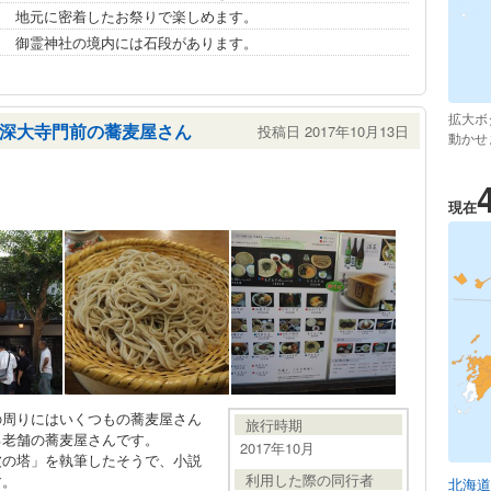
地元に密着したお祭りで楽しめます。
御霊神社の境内には石段があります。
拡大ボ
深大寺門前の蕎麦屋さん
投稿日 2017年10月13日
動かせ
現在
の周りにはいくつもの蕎麦屋さん
旅行時期
る老舗の蕎麦屋さんです。
2017年10月
波の塔」を執筆したそうで、小説
利用した際の同行者
す。
北海道