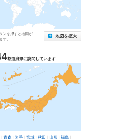
タンを押すと地図が
地図を拡大
ます。
44
都道府県に訪問しています
|
青森
|
岩手
|
宮城
|
秋田
|
山形
|
福島
|