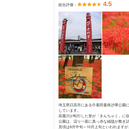
4.5
総合評価：
埼玉県日高市にある巾着田曼殊沙華公園に
しています。
高麗川が蛇行した形が「きんちゃく」に
公園は、辺り一面に真っ赤な絨毯が敷き
見頃は9月中旬～10月上旬といわれます