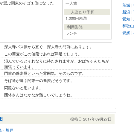
通が選ぶ関東のそば１位になった
一人旅
茨城
|
一人当たり予算
新潟
|
1,000円未満
愛知
|
和歌山
利用形態
愛媛
|
ランチ
深大寺バス停から直ぐ、深大寺の門前にあります。
この蕎麦がこの値段であれば満足でしょう。
混んでいるとそれなりに待たされますが、おばちゃんたちが
頑張っています。
門前の蕎麦屋といった雰囲気、そのものです。
そば通が選ぶ関東一の蕎麦だそうです。
問題ないと思います。
団体さんはなかなか難しいでしょうね。
田
投稿日 2017年09月27日
島・坂戸