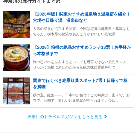
神奈川の旅行ガイドまとめ
【2026年版】関東おすすめ温泉地＆温泉宿を紹介！
穴場や日帰り湯、温泉街など
人気の温泉が点在する関東。今回は定番の群馬県・草津はも
ちろん、栃木県の秘湯やあんこうがおいしい茨城県...
【2026】箱根の絶品おすすめランチ13選！お手軽か
ら本格派まで
旅の思い出を左右するといっても過言ではない旅先ランチ。
せっかく箱根に来たのだから伝統の味に舌鼓を打つ...
関東で行くべき絶景紅葉スポット7選！日帰りで秋
を満喫
秋の宝、紅葉――。日本中が色付くこの時期は、山々で、お
寺で、公園で、美しい紅葉絶景が見られます。今回...
神奈川のトラベルマガジンをもっと見る