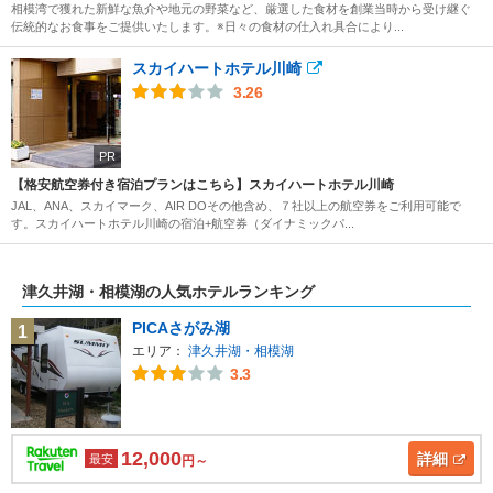
相模湾で獲れた新鮮な魚介や地元の野菜など、厳選した食材を創業当時から受け継ぐ
伝統的なお食事をご提供いたします。※日々の食材の仕入れ具合により...
スカイハートホテル川崎
3.26
PR
【格安航空券付き宿泊プランはこちら】スカイハートホテル川崎
JAL、ANA、スカイマーク、AIR DOその他含め、７社以上の航空券をご利用可能で
す。スカイハートホテル川崎の宿泊+航空券（ダイナミックパ...
津久井湖・相模湖の人気ホテルランキング
PICAさがみ湖
1
エリア：
津久井湖・相模湖
3.3
12,000
詳細
最安
円～