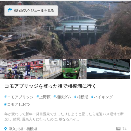
旅行記スケジュールを見る
コモアブリッジを登った後で相模湖に行く
#
コモアブリッジ
#
上野原
#
相模ダム
#
相模湖
#
ハイキング
#
コモアしおつ
年が変わって新年一発目温泉でまったりしようと思ったら送迎バス運休で断
念し､結局､温泉入りに行ったのに､単なるハイ...
津久井湖・相模湖
74