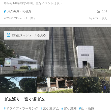
時から14時の約5時間。主なイベントは以下...
津久井湖・相模湖
101
2024/07/15～ （1日間）
by emi_uさん
旅行記スケジュールを見る
ダム巡り 宮ヶ瀬ダム
#
ドライブ・ツーリング
#
宮ケ瀬ダム
#
宮ケ瀬湖
#
山・高原