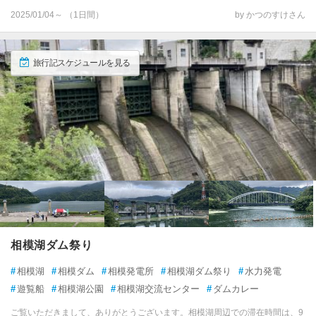
2025/01/04～ （1日間）
by かつのすけさん
旅行記スケジュールを見る
相模湖ダム祭り
#
相模湖
#
相模ダム
#
相模発電所
#
相模湖ダム祭り
#
水力発電
#
遊覧船
#
相模湖公園
#
相模湖交流センター
#
ダムカレー
ご覧いただきまして、ありがとうございます。相模湖周辺での滞在時間は、9