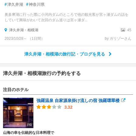
#
津久井湖
#
神奈川県
奥多摩湖に行った際に小河内ダムのところで他の観光客が宮ヶ瀬ダムの話を
していて興味がわいて次回のダム巡りは宮ヶ瀬ダ...
津久井湖・相模湖
45
2023/10/28～ （1日間）
by ガリゾーさん
津久井湖・相模湖の旅行記・ブログを見る
津久井湖・相模湖旅行の予約をする
注目のホテル
強羅温泉 自家源泉掛け流しの宿 強羅環翠楼
3.32
PR
山海の幸を伝統的な日本料理で