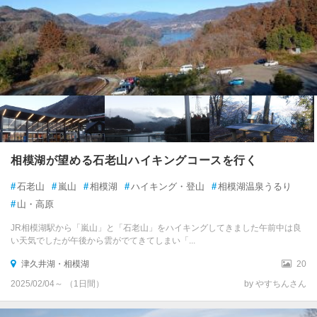
相模湖が望める石老山ハイキングコースを行く
#
石老山
#
嵐山
#
相模湖
#
ハイキング・登山
#
相模湖温泉うるり
#
山・高原
JR相模湖駅から「嵐山」と「石老山」をハイキングしてきました午前中は良
い天気でしたが午後から雲がでてきてしまい「...
津久井湖・相模湖
20
2025/02/04～ （1日間）
by やすちんさん