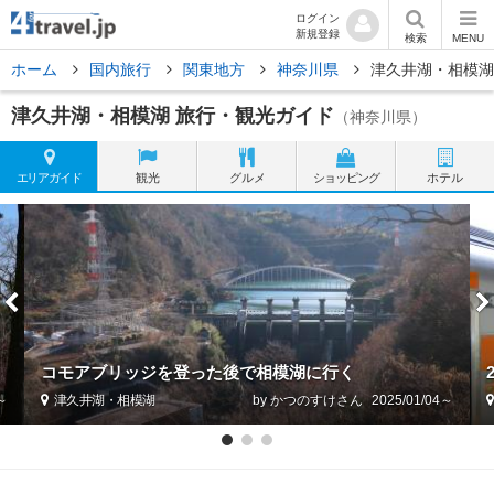
ログイン
新規登録
検索
MENU
ホーム
国内旅行
関東地方
神奈川県
津久井湖・相模湖
津久井湖・相模湖 旅行・観光ガイド
（神奈川県）
エリア
ガイド
観光
グルメ
ショッピング
ホテル
コモアブリッジを登った後で相模湖に行く
3～
津久井湖・相模湖
by かつのすけ
2025/01/04～