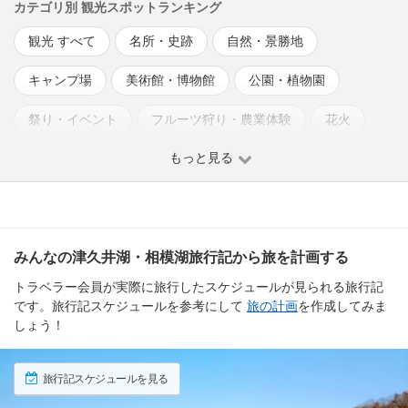
カテゴリ別 観光スポットランキング
観光 すべて
名所・史跡
自然・景勝地
キャンプ場
美術館・博物館
公園・植物園
祭り・イベント
フルーツ狩り・農業体験
花火
もっと見る
イルミネーション
温泉
みんなの津久井湖・相模湖旅行記から旅を計画する
トラベラー会員が実際に旅行したスケジュールが見られる旅行記
です。旅行記スケジュールを参考にして
旅の計画
を作成してみま
しょう！
旅行記スケジュールを見る