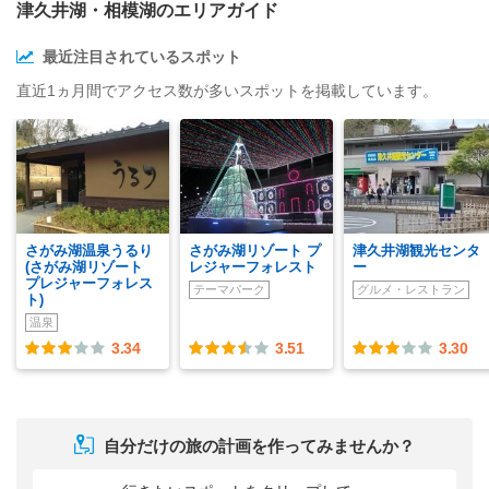
津久井湖・相模湖のエリアガイド
最近注目されているスポット
直近1ヵ月間でアクセス数が多いスポットを掲載しています。
さがみ湖温泉うるり
さがみ湖リゾート プ
津久井湖観光センタ
(さがみ湖リゾート
レジャーフォレスト
ー
プレジャーフォレス
テーマパーク
グルメ・レストラン
ト)
温泉
3.34
3.51
3.30
自分だけの旅の計画を作ってみませんか？