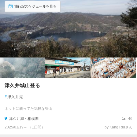
旅行記スケジュールを見る
津久井城山登る
#
津久井湖
ネットに載ってた気軽な登山
津久井湖・相模湖
46
2025/01/19～ （1日間）
by Kang Ruiさん