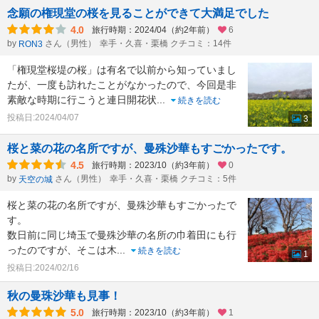
念願の権現堂の桜を見ることができて大満足でした
4.0
旅行時期：2024/04（約2年前）
6
by
さん（男性）
幸手・久喜・栗橋 クチコミ：14件
RON3
「権現堂桜堤の桜」は有名で以前から知っていまし
たが、一度も訪れたことがなかったので、今回是非
素敵な時期に行こうと連日開花状
...
続きを読む
投稿日:2024/04/07
3
桜と菜の花の名所ですが、曼殊沙華もすごかったです。
4.5
旅行時期：2023/10（約3年前）
0
by
さん（男性）
幸手・久喜・栗橋 クチコミ：5件
天空の城
桜と菜の花の名所ですが、曼殊沙華もすごかったで
す。
数日前に同じ埼玉で曼殊沙華の名所の巾着田にも行
ったのですが、そこは木
...
続きを読む
1
投稿日:2024/02/16
秋の曼珠沙華も見事！
5.0
旅行時期：2023/10（約3年前）
1