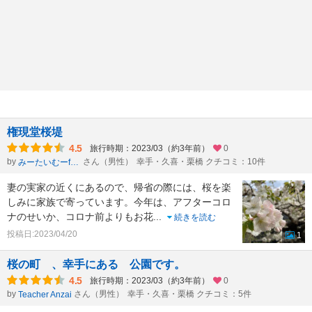
権現堂桜堤
4.5
旅行時期：2023/03（約3年前）
0
by
さん（男性）
幸手・久喜・栗橋 クチコミ：10件
みーたいむーformひかのすけ
妻の実家の近くにあるので、帰省の際には、桜を楽
しみに家族で寄っています。今年は、アフターコロ
ナのせいか、コロナ前よりもお花
...
続きを読む
投稿日:2023/04/20
1
桜の町 、幸手にある 公園です。
4.5
旅行時期：2023/03（約3年前）
0
by
さん（男性）
幸手・久喜・栗橋 クチコミ：5件
Teacher Anzai