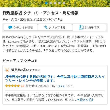
権現堂桜堤 クチコミ・アクセス・周辺情報
幸手・久喜・栗橋 観光 満足度ランキング 1位
計画
を作成
クチコミ
を投稿
クリップ
する
関東の桜の名所として有名な幸手権現堂桜堤は、約1000本のソメイヨシノが
1kmにわたって咲き誇り、 堤周辺の菜の花とのコントラストが見事。 6月には
色とりどりの紫陽花、9月には真っ赤に染まる曼珠沙華（彼岸花）、1月には白
い可憐な水仙が見ごろを迎え、1年を通して花を楽しむことができる。
ピックアップ クチコミ
満足度の高いクチコミ
埼玉県を代表する桜の名所です。今年は幸手駅に臨時特急スカイ
ツリートレイン号が停車します。
旅行時期 2025/04
by
さん
（≧∇≦）
5.0
幸手権現堂桜堤 は、埼玉県を代表する桜の名所です。 今年も凄い人出でし
た。 車は朝早い時間から渋滞しているので、車では
...
続きを読む