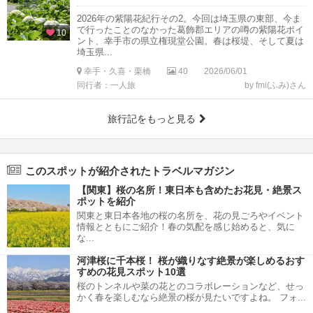
2026年の紫陽花紀行その2。今回は埼玉県の東部、今ま
で行ったことのなかった葛飾郡エリアの噂の紫陽花ポイ
10
ント、幸手市の県立権現堂公園。春は桜堤、そして夏は
埼玉県...
幸手・久喜・栗橋
40
2026/06/01
同行者：一人旅
by fmi(ふみ)さん
旅行記をもっと見る
このスポットが紹介されたトラベルマガジン
【関東】桜の名所！東日本も含めたお花見・絶景ス
ポットを紹介
関東と東日本各地の桜の名所を、花の見ごろやイベント
情報とともにご紹介！春の気配を感じ始めると、気に
な...
河津桜に千本桜！ 桜が織りなす絶景が楽しめるおす
すめの花見スポット10選
桜のトンネルや菜の花とのコラボレーションなど、せっ
かく春を楽しむなら絶景の桜が見たいですよね。 フォ...