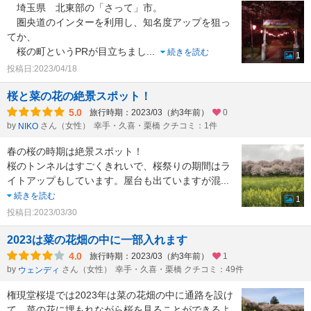
埼玉県 北東部の「さって」市。
圏央道のインターを利用し、知名度アップを狙っ
てか、
桜の町というPRが目立ちまし
...
続きを読む
1
投稿日:2023/04/18
桜と菜の花の絶景スポット！
5.0
旅行時期：2023/03（約3年前）
0
by
さん（女性）
幸手・久喜・栗橋 クチコミ：1件
NIKO
春の桜の時期は絶景スポット！
桜のトンネルはすごくきれいで、桜祭りの期間はラ
イトアップもしています。屋台も出ていますが混
...
続きを読む
1
投稿日:2023/03/30
2023は菜の花畑の中に一部入れます
4.0
旅行時期：2023/03（約3年前）
1
by
さん（女性）
幸手・久喜・栗橋 クチコミ：49件
ウェンディ
権現堂桜堤では2023年は菜の花畑の中に通路を設け
て、菜の花に埋もれながら桜を見ることができるよ