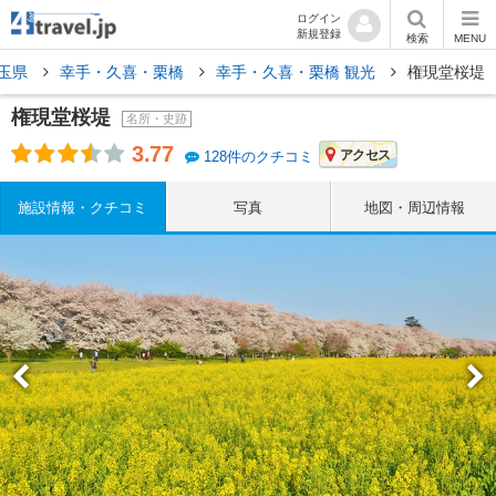
ログイン
新規登録
検索
MENU
玉県
幸手・久喜・栗橋
幸手・久喜・栗橋 観光
権現堂桜堤
権現堂桜堤
名所・史跡
3.77
アクセス
128件のクチコミ
施設情報・クチコミ
写真
地図・周辺情報