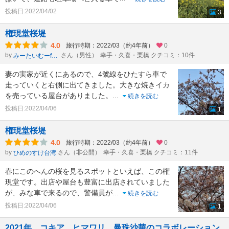
投稿日:2022/04/02
3
権現堂桜堤
4.0
旅行時期：2022/03（約4年前）
0
by
さん（男性）
幸手・久喜・栗橋 クチコミ：10件
みーたいむーformひかのすけ
妻の実家が近くにあるので、4號線をひたすら車で
走っていくと右側に出てきました。大きな焼きイカ
を売っている屋台がありました。
...
続きを読む
投稿日:2022/04/06
1
権現堂桜堤
4.0
旅行時期：2022/03（約4年前）
0
by
さん（非公開）
幸手・久喜・栗橋 クチコミ：11件
ひめのすけ台湾
春にこのへんの桜を見るスポットといえば、この権
現堂です。出店や屋台も豊富に出店されていました
が、みな車で来るので、警備員が
...
続きを読む
投稿日:2022/04/06
1
2021年、コキア、ヒマワリ、曼珠沙華のコラボレーション