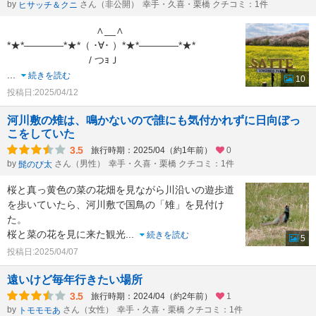
by
さん（非公開）
幸手・久喜・栗橋 クチコミ：1件
ヒサッチ＆クニ
∧__∧
*★*――――*★*（ ･∀･ ）*★*――――*★*
/ つｮＪ
...
続きを読む
10
投稿日:2025/04/12
河川敷の雉は、鳴かないので誰にも気付かれずに日向ぼっ
こをしていた
3.5
旅行時期：2025/04（約1年前）
0
by
さん（男性）
幸手・久喜・栗橋 クチコミ：1件
髭のび太
桜と真っ黄色の菜の花畑を見ながら川沿いの遊歩道
を歩いていたら、河川敷で国鳥の「雉」を見付け
た。
桜と菜の花を見に来た観光
...
続きを読む
5
投稿日:2025/04/07
遠いけど毎年行きたい場所
3.5
旅行時期：2024/04（約2年前）
1
by
さん（女性）
幸手・久喜・栗橋 クチコミ：1件
トモモモあ