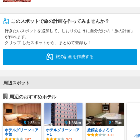
このスポットで旅の計画を作ってみませんか？
行きたいスポットを追加して、しおりのように自分だけの「旅の計画」
が作れます。
クリップ したスポットから、まとめて登録も！
旅の計画を作成する
周辺スポット
周辺のおすすめホテル
1.33km
1.38km
1.7km
ホテルグリーンコア
ホテルグリーンコア
旅館あさよろず
本館
＋1
3.00
地
3.07
3.07