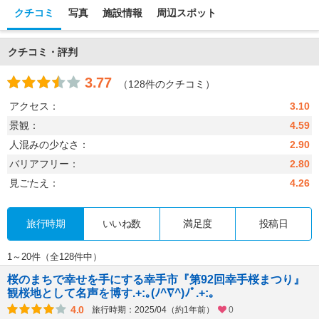
クチコミ
写真
施設情報
周辺スポット
クチコミ・評判
3.77
（128件のクチコミ）
アクセス：
3.10
景観：
4.59
人混みの少なさ：
2.90
バリアフリー：
2.80
見ごたえ：
4.26
旅行時期
いいね数
満足度
投稿日
1～20件（全128件中）
桜のまちで幸せを手にする幸手市『第92回幸手桜まつり』
観桜地として名声を博す.+:｡(ﾉ^∇^)ﾉﾟ.+:｡
4.0
旅行時期：2025/04（約1年前）
0