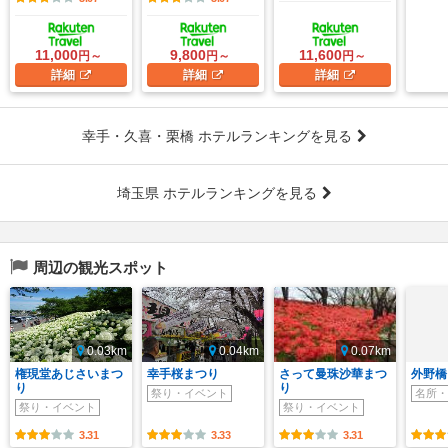
11,000
9,800
11,600
円～
円～
円～
詳細
詳細
詳細
幸手・久喜・栗橋 ホテルランキングを見る
埼玉県 ホテルランキングを見る
周辺の観光スポット
0.03km
0.04km
0.07km
権現堂あじさいまつ
幸手桜まつり
さって曼珠沙華まつ
外野橋
り
り
祭り・イベント
名所・
祭り・イベント
祭り・イベント
3.31
3.33
3.31