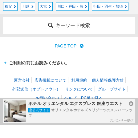
秩父
川越
大宮
川口・戸田・蕨
行田・羽生・加須
キーワード検索
PAGE TOP
ご利用の前にお読みください。
運営会社
広告掲載について
利用規約
個人情報保護方針
外部送信（オプトアウト）
リンクについて
グループサイト
お問い合わせ
ヘルプ
PC版で見る
ホテル オリエンタル エクスプレス 銀座ウエスト
(c) Kakaku.com, Inc. All Rights Reserved.
オリエンタルホテルズ＆リゾーツのメンバーシッ
宿公式サイト
掲載情報・写真など、すべてのコンテンツの無断複写・転載・公衆送信等を禁じま
プ
す。
スポンサー提供