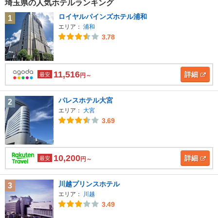
埼玉県の人気ホテルランキング
ロイヤルパインズホテル浦和
1
エリア：
浦和
3.78
11,516
詳細
最安
円～
パレスホテル大宮
2
エリア：
大宮
3.69
10,200
詳細
最安
円～
川越プリンスホテル
3
エリア：
川越
3.49