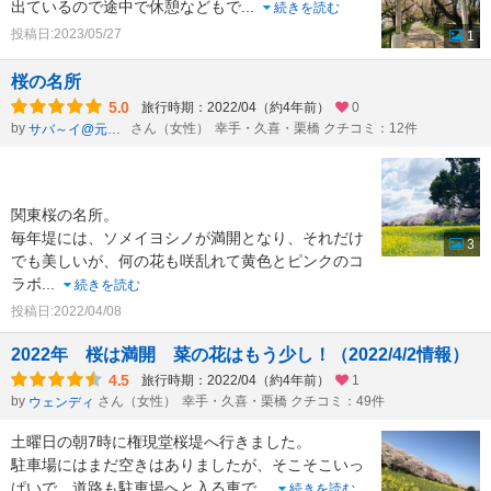
出ているので途中で休憩などもで
...
続きを読む
投稿日:2023/05/27
1
桜の名所
5.0
旅行時期：2022/04（約4年前）
0
by
さん（女性）
幸手・久喜・栗橋 クチコミ：12件
サバ～イ@元ツアコン上から目線
関東桜の名所。
毎年堤には、ソメイヨシノが満開となり、それだけ
3
でも美しいが、何の花も咲乱れて黄色とピンクのコ
ラボ
...
続きを読む
投稿日:2022/04/08
2022年 桜は満開 菜の花はもう少し！（2022/4/2情報）
4.5
旅行時期：2022/04（約4年前）
1
by
さん（女性）
幸手・久喜・栗橋 クチコミ：49件
ウェンディ
土曜日の朝7時に権現堂桜堤へ行きました。
駐車場にはまだ空きはありましたが、そこそこいっ
ぱいで、道路も駐車場へと入る車で
...
続きを読む