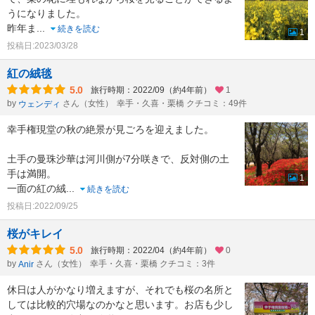
うになりました。
昨年ま
...
続きを読む
1
投稿日:2023/03/28
紅の絨毯
5.0
旅行時期：2022/09（約4年前）
1
by
さん（女性）
幸手・久喜・栗橋 クチコミ：49件
ウェンディ
幸手権現堂の秋の絶景が見ごろを迎えました。
土手の曼珠沙華は河川側が7分咲きで、反対側の土
手は満開。
1
一面の紅の絨
...
続きを読む
投稿日:2022/09/25
桜がキレイ
5.0
旅行時期：2022/04（約4年前）
0
by
さん（女性）
幸手・久喜・栗橋 クチコミ：3件
Anir
休日は人がかなり増えますが、それでも桜の名所と
しては比較的穴場なのかなと思います。お店も少し