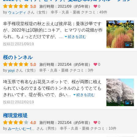
5.0
旅行時期：2021/09（約5年前）
0
by
さん（女性）
幸手・久喜・栗橋 クチコミ：49件
ウェンディ
幸手権現堂桜堤の秋と云えば彼岸花；曼珠沙華です
が、2022年は試験的にコキア、ヒマワリの花畑が作
られ、ちょっとだけですが、
...
続きを読む
投稿日:2021/09/19
2
桜のトンネル
5.0
旅行時期：2021/04（約5年前）
0
by
さん（女性）
幸手・久喜・栗橋 クチコミ：3件
yoyi
埼玉県で有名なお花見スポットで、桜が両際に植え
られているのでまるで桜のトンネルのようでとても
きれいです。堤が長いので、歩い
...
続きを読む
投稿日:2022/02/19
1
権現堂桜堤
4.0
旅行時期：2021/04（約5年前）
0
by
さん（男性）
幸手・久喜・栗橋 クチコミ：10件
みーたいむーformひかのすけ