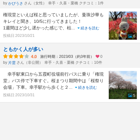
by
さん（女性）
幸手・久喜・栗橋 クチコミ：1件
かぴうさ
権現堂といえば桜と思っていましたが、曼珠沙華も
キレイと聞き、10/5に行ってきました！
1週間ほど少し遅かった感じで、枯
...
続きを読む
投稿日:2023/10/21
6
ともかく人が多い
4.0
旅行時期：2023/03（約3年前）
0
by
さん（非公開）
幸手・久喜・栗橋 クチコミ：10件
片雲
幸手駅東口から五霞町役場前行バスに乗り「権現
堂」バス停で下車すぐ。桜まつり期間中は「桜祭り
会場」下車。幸手駅から歩くと２
...
続きを読む
投稿日:2023/10/31
5