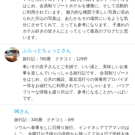
はじめ、会員制リゾートホテルを優雅に、そして活動的
に利用されています。 魅力的な構図で美しい写真に収め
られた沢山の写真は、あたかもその場所にいるような気
分にさせてくれて、とっても参考になります。 子連れの
ホテル好きの皆さんにとってとって最高のブログだと思
います。
ふらっとちょっとさん
旅行記：785冊 クチコミ：129件
車いすの息子さんとご夫婦で、いい湯と、美味しいお食
事を楽しんでいらっしゃる旅行記です。 会員制リゾート
をはじめ、公共の施設、最近流行りの保養所プロバイダ
ー等をお値打ちに利用されていらっしゃいます。 バリア
フリーな情報も盛り沢山で、参考になることがいっぱい
です。
96さん
旅行記：345冊 クチコミ：0件
ソウルへ食事をしに日帰り旅行。 インドネシアでアマンのは
しご。 金曜日お子様が小学校から帰って２泊４日で学校を休