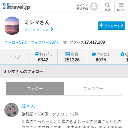
ログイン
新規登録
検索
MENU
ミシマさん
フォローする
プロフィール
57
337
17,417,209
フォロー
人
フォロワー
人
アクセス
旅行記
写真
クチコミ
トップ
6342
251326
6075
ミシマさんのフォロー
フォロー
フォロワー
諒さん
旅行記：650冊 クチコミ：2件
５歳のこっちゃんと２歳のきよちゃんのお嬢さんたちの
ママさんのブログです。 国内を代表するシティホテルを