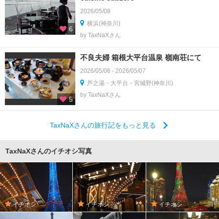
2026/05/08
横浜(神奈川)
6
by TaxNaXさん
不良夫婦 箱根大平台温泉 嶺南荘にて
2026/05/06 - 2026/05/07
芦之湯・大平台・宮城野(神奈川)
by TaxNaXさん
5
TaxNaXさんの旅行記をもっと見る
TaxNaXさんのイチオシ写真
イチオシ
イチオシ
イチオシ