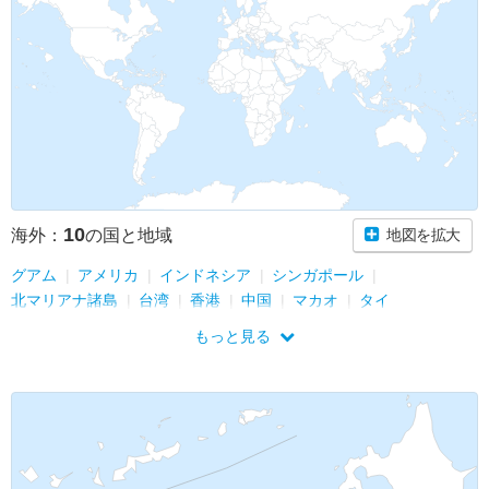
10
海外：
の国と地域
地図を拡大
グアム
アメリカ
インドネシア
シンガポール
北マリアナ諸島
台湾
香港
中国
マカオ
タイ
もっと見る