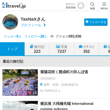
ログイン
新規登録
検索
MENU
TaxNaXさん
フォローする
プロフィール
5
26
693,936
フォロー
人
フォロワー
人
アクセス
旅行記
写真
クチコミ
トップ
223
7237
352
最近の旅行記
紫陽花咲く開成町の田んぼ道
2026/06/13
秦野・松田・足柄(神奈川)
by TaxNaXさん
19
横浜港 大桟橋先端 International
cuisine subzero