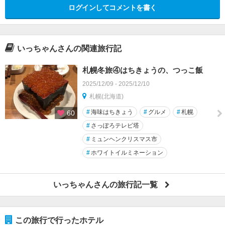
ログインしてコメントを書く
いっちゃんさんの関連旅行記
札幌冬旅④はちきょうの、つっこ飯
2025/12/09 - 2025/12/10
札幌(北海道)
#
海味はちきょう
#
グルメ
#
札幌
60
#
さっぽろテレビ塔
#
ミュンヘンクリスマス市
#
ホワイトイルミネーション
いっちゃんさんの旅行記一覧
この旅行で行ったホテル