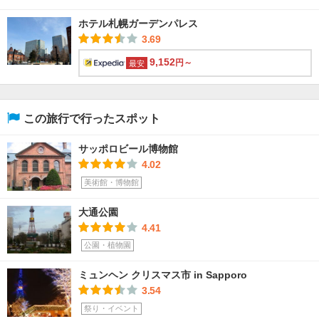
ホテル札幌ガーデンパレス
3.69
9,152
円～
最安
この旅行で行ったスポット
サッポロビール博物館
4.02
美術館・博物館
大通公園
4.41
公園・植物園
ミュンヘン クリスマス市 in Sapporo
3.54
祭り・イベント