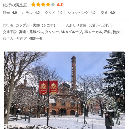
4.0
旅行の満足度
観光
4.0
ホテル
4.0
グルメ
4.0
ショッピング
4.0
交通
4.0
同行者
カップル・夫婦（シニア）
一人あたり費用
3万円 - 5万円
交通手段
高速・路線バス
タクシー
ANAグループ
JRローカル
私鉄
徒歩
旅行の手配内容
個別手配