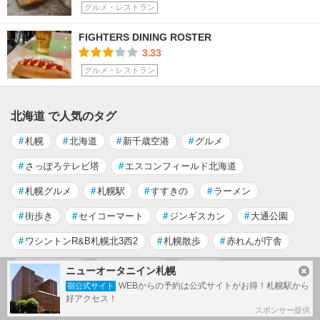
グルメ・レストラン
FIGHTERS DINING ROSTER
3.33
グルメ・レストラン
北海道 で人気のタグ
#
札幌
#
北海道
#
新千歳空港
#
グルメ
#
さっぽろテレビ塔
#
エスコンフィールド北海道
#
札幌グルメ
#
札幌駅
#
すすきの
#
ラーメン
#
街歩き
#
セイコーマート
#
ジンギスカン
#
大通公園
#
ワシントンR&B札幌北3西2
#
札幌散歩
#
赤れんが庁舎
#
札幌市時計台
#
味噌ラーメン
#
北菓楼
ニューオータニイン札幌
WEBからの予約は公式サイトがお得！札幌駅から
宿公式サイト
もっと見る
好アクセス！
スポンサー提供