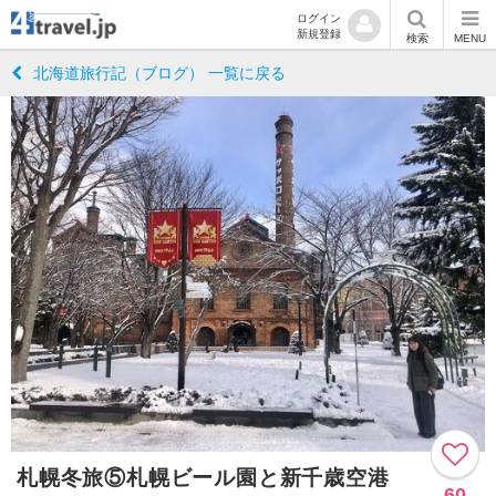
ログイン
新規登録
検索
MENU
北海道旅行記（ブログ） 一覧に戻る
札幌冬旅⑤札幌ビール園と新千歳空港
60