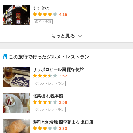
すすきの
4.15
名所・史跡
もっと見る
この旅行で行ったグルメ・レストラン
サッポロビール園 開拓使館
3.57
グルメ・レストラン
北菓楼 札幌本館
3.58
グルメ・レストラン
寿司と炉端焼 四季花まる 北口店
3.33