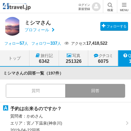
ログイン
新規登録
検索
MENU
ミシマさん
フォローする
プロフィール
57
337
17,418,522
フォロー
人
フォロワー
人
アクセス
旅行記
写真
クチコミ
トップ
6342
251326
6075
ミシマさんの回答一覧（197件）
質問
回答
予約は出来るのですか？
質問者：かめさん
エリア：宮ノ下温泉(神奈川)
2019-04-22回答