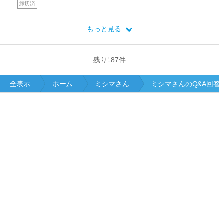
締切済
もっと見る
残り
187
件
全表示
ホーム
ミシマさん
ミシマさんのQ&A回