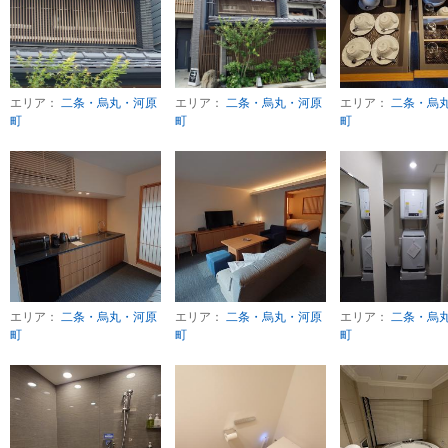
エリア：
二条・烏丸・河原
エリア：
二条・烏丸・河原
エリア：
二条・烏
町
町
町
エリア：
二条・烏丸・河原
エリア：
二条・烏丸・河原
エリア：
二条・烏
町
町
町