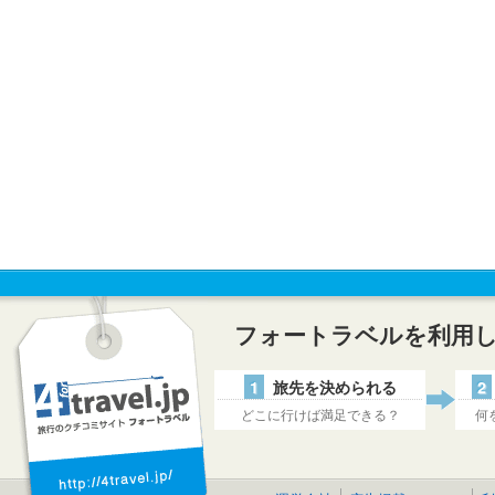
フォートラベルを利用
1
旅先を決められる
2
どこに行けば満足できる？
何