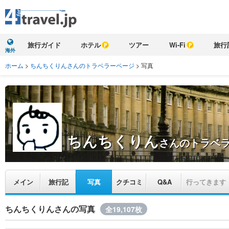
旅行ガイド
ホテル
ツアー
Wi-Fi
旅行
海外
ホーム
>
ちんちくりんさんのトラベラーページ
>
写真
ちんちくりん
さんのトラベ
メイン
旅行記
写真
クチコミ
Q&A
行ってきます
ちんちくりんさんの写真
全19,107枚