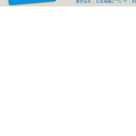
運営会社
広告掲載について
利