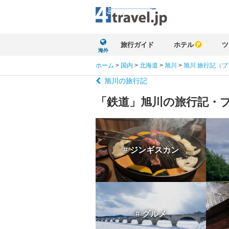
旅行ガイド
ホテル
ツ
海外
ホーム
>
国内
>
北海道
>
旭川
>
旭川 旅行記（
旭川の旅行記
「鉄道」旭川の旅行記・
# ジンギスカン
# グルメ