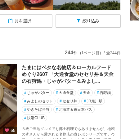
月を選択
絞り込み
244
件
(1ページ目)
/ 全244件
たまにはベタな名物店＆ローカルフード
めぐり2607 「大通食堂のセセリ丼＆天金
の石狩鍋・じゃがバター＆みよし...
#
じゃがバター
#
大通食堂
#
天金
#
石狩鍋
#
みよしのセット
#
セセリ丼
#
JR旭川駅
#
やきそば弁当
#
北海道＆東日本パス
#
快活CLUB
Ｂ級ご当地グルメでも郷土料理でもありませんが、地域
65
の皆さんから愛される名物店の食レポシリーズです。今