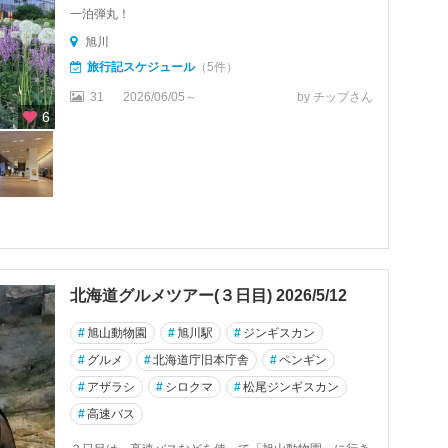
一泊弾丸！
旭川
旅行記スケジュール
（5件）
31
2026/06/05～
by チップさん
6
北海道グルメツアー(３日目) 2026/5/12
#
旭山動物園
#
旭川駅
#
ジンギスカン
#
グルメ
#
北海道庁旧本庁舎
#
ペンギン
#
アザラシ
#
シロクマ
#
松尾ジンギスカン
#
高速バス