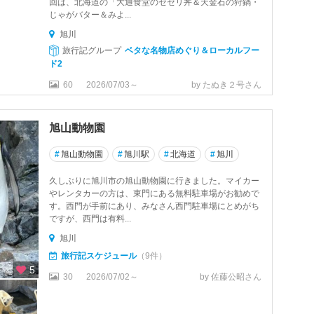
回は、北海道の「大通食堂のセセリ丼＆天金石の狩鍋・
じゃがバター＆みよ...
旭川
旅行記グループ
ベタな名物店めぐり＆ローカルフー
ド2
60
2026/07/03～
by たぬき２号さん
旭山動物園
#
旭山動物園
#
旭川駅
#
北海道
#
旭川
久しぶりに旭川市の旭山動物園に行きました。マイカー
やレンタカーの方は、東門にある無料駐車場がお勧めで
す。西門が手前にあり、みなさん西門駐車場にとめがち
ですが、西門は有料...
旭川
旅行記スケジュール
（9件）
5
30
2026/07/02～
by 佐藤公昭さん