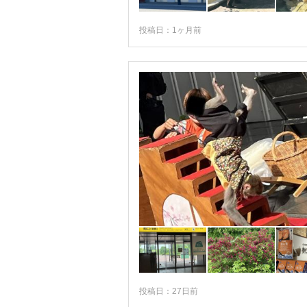
離島（奥尻・利尻・礼文）
投稿日：1ヶ月前
富良野・美瑛・層雲峡
日高・えりも
帯広・十勝
釧路・根室・中標津
阿寒・川湯・摩周・屈斜路
網走・知床・紋別
投稿日：27日前