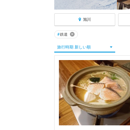
旭川
×
#
鉄道
北海道へ戻る
旅行時期 新しい順
北海道すべて
札幌
小樽・積丹・キロロ
倶知安・二セコ・ルスツ
函館・大沼・長万部
登別・室蘭・洞爺・支笏
苫小牧・千歳・夕張
旭川・滝川・留萌・岩見沢