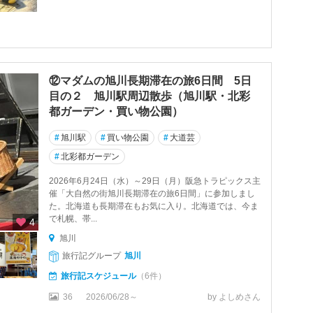
⑫マダムの旭川長期滞在の旅6日間 5日
目の２ 旭川駅周辺散歩（旭川駅・北彩
都ガーデン・買い物公園）
#
旭川駅
#
買い物公園
#
大道芸
#
北彩都ガーデン
2026年6月24日（水）～29日（月）阪急トラピックス主
催「大自然の街旭川長期滞在の旅6日間」に参加しまし
た。北海道も長期滞在もお気に入り。北海道では、今ま
で札幌、帯...
4
旭川
旅行記グループ
旭川
旅行記スケジュール
（6件）
36
2026/06/28～
by よしめさん