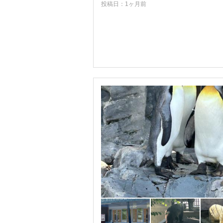
旭川
投稿日：1ヶ月前
深川
滝川
留萌（るもい）
芦別・赤平
美唄
岩見沢
江別
砂川・新十津川
石狩・当別・厚田
三笠・南幌
増毛・雨竜
上川・東神楽
稚内・宗谷