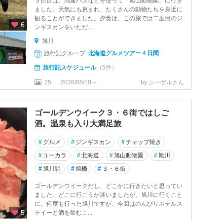
３日目は、高速バスなどを使って「旭山動物園」に行き
ました。天気にも恵まれ、たくさんの動物たちを身近に
観ることができました。夕食は、この旅では二度目のジ
6
ンギスカンをいただ...
旭川
旅行記グループ
北海道グルメツアー４日間
旅行記スケジュール
（5件）
25
2026/05/10～
by シーゲルさん
ゴールデンウイーク３・６街ではしご
酒。温泉も入り大満足旅
#
グルメ
#
ジンギスカン
#
チャップ焼き
#
ユーカラ
#
北海道
#
旭山動物園
#
旭川
#
旭川駅
#
旭橋
#
３・６街
ゴールデンウイークだし、どこかに行きたいと思ってい
ました。どこに行こうか迷いましたが、旭川に行くこと
に。何度も行った旭川ですが、今回はのんびりホテルス
5
テイーと酒を飲むこ...