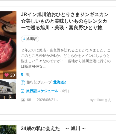
JRイン旭川泊おひとりさまジンギスカン
☆美しいものと美味しいものをレンタカ
ーで巡る旭川・美瑛・富良野ひとり旅...
#
旭川駅
２年ぶりに美瑛・富良野を訪れることができました。こ
このところANAかJALか、どちらかをメインにしようと
悩ましい日々なのですが・・当地から旭川空港に行くの
は断然ANAな...
20
旭川
旅行記グループ
北海道2
旅行記スケジュール
（4件）
68
2026/06/21～
by mikanさん
24歳の私に会えた ～ 旭川 ～