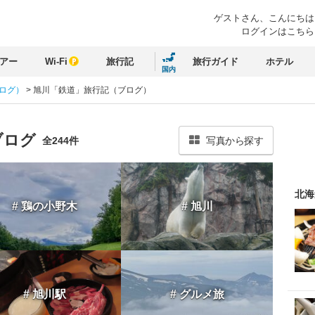
ゲストさん、
こんにちは
ログインはこちら
アー
Wi-Fi
旅行記
旅行ガイド
ホテル
国内
ブログ）
>
旭川「鉄道」旅行記（ブログ）
ブログ
全244件
写真から探す
北海
# 鶏の小野木
# 旭川
# 旭川駅
# グルメ旅