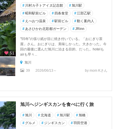
#
川村カ子トアイヌ記念館
#
旭川駅
#
昭和駅前ビル
#
四条食堂
#
江部乙駅
#
えべおつ温泉
#
駅前ビル
#
動く案内人
#
あさひかわ北彩都ガーデン
#
JRinn
"55年"の張り紙が目に焼き付いている。「おにぎり茶
屋」さん。おにぎりは、美味しかった。大きかった。今
回の最後に選んだ旭川に泊まる目的、だった。hotelも
51
airも早々...
旭川
39
2026/06/13～
by mom Kさん
旭川へジンギスカンを食べに行く旅
#
旭川
#
北海道
#
旭川駅
#
旭橋
#
グルメ
#
ジンギスカン
#
羽田空港