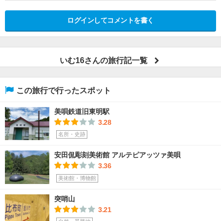
ログインしてコメントを書く
いむ16さんの旅行記一覧
この旅行で行ったスポット
美唄鉄道旧東明駅
3.28
名所・史跡
安田侃彫刻美術館 アルテピアッツァ美唄
3.36
美術館・博物館
突哨山
3.21