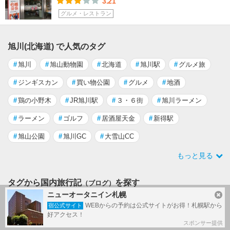
3.21
グルメ・レストラン
旭川(北海道) で人気のタグ
#
旭川
#
旭山動物園
#
北海道
#
旭川駅
#
グルメ旅
#
ジンギスカン
#
買い物公園
#
グルメ
#
地酒
#
鶏の小野木
#
JR旭川駅
#
３・６街
#
旭川ラーメン
#
ラーメン
#
ゴルフ
#
居酒屋天金
#
新得駅
#
旭山公園
#
旭川GC
#
大雪山CC
もっと見る
タグから国内旅行記
を探す
（ブログ）
ニューオータニイン札幌
#
鉄道
WEBからの予約は公式サイトがお得！札幌駅から
宿公式サイト
好アクセス！
タグ一覧
スポンサー提供