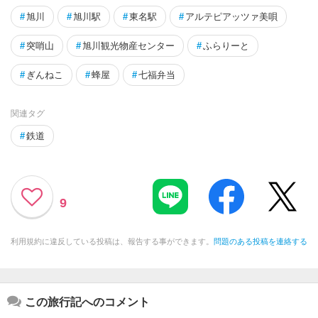
#
旭川
#
旭川駅
#
東名駅
#
アルテピアッツァ美唄
#
突哨山
#
旭川観光物産センター
#
ふらりーと
#
ぎんねこ
#
蜂屋
#
七福弁当
関連タグ
#
鉄道
9
利用規約に違反している投稿は、報告する事ができます。
問題のある投稿を連絡する
この旅行記へのコメント