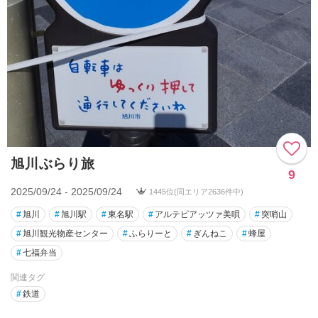
旭川ぶらり旅
9
2025/09/24 - 2025/09/24
1445位(同エリア2636件中)
#
旭川
#
旭川駅
#
東名駅
#
アルテピアッツァ美唄
#
突哨山
#
旭川観光物産センター
#
ふらりーと
#
ぎんねこ
#
蜂屋
#
七福弁当
関連タグ
#
鉄道