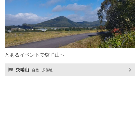
とあるイベントで突哨山へ
突哨山
自然・景勝地