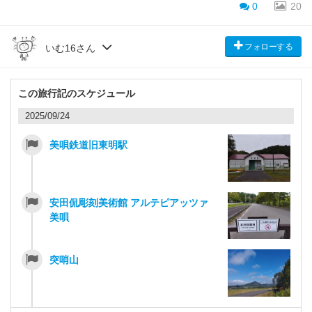
0
20
フォローする
いむ16さん
この旅行記のスケジュール
2025/09/24
美唄鉄道旧東明駅
安田侃彫刻美術館 アルテピアッツァ
美唄
突哨山