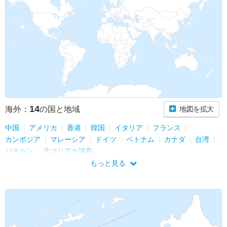
14
海外：
の国と地域
地図を拡大
中国
アメリカ
香港
韓国
イタリア
フランス
カンボジア
マレーシア
ドイツ
ベトナム
カナダ
台湾
バチカン
北マリアナ諸島
もっと見る