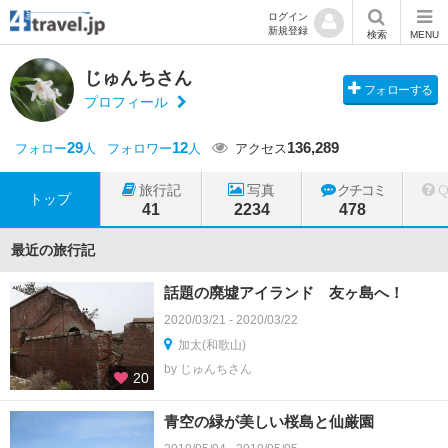
ログイン
新規登録
検索
MENU
じゅんちさん
フォローする
プロフィール
29
12
136,289
フォロー
人
フォロワー
人
アクセス
旅行記
写真
クチコミ
トップ
41
2234
478
最近の旅行記
話題の廃墟アイランド 友ヶ島へ！
2020/03/21 - 2020/03/22
加太(和歌山)
by じゅんちさん
20
青空の緑が美しい桜島と仙厳園