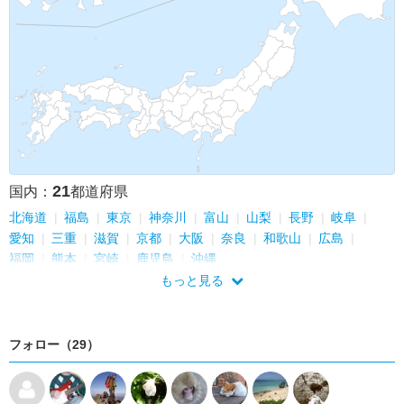
21
国内：
都道府県
北海道
福島
東京
神奈川
富山
山梨
長野
岐阜
愛知
三重
滋賀
京都
大阪
奈良
和歌山
広島
福岡
熊本
宮崎
鹿児島
沖縄
もっと見る
フォロー（29）