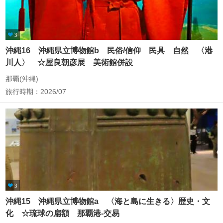
3
沖縄16 沖縄県立博物館b 民俗/信仰 民具 自然 〈港
川人〉 ☆屋良朝彦展 美術館併設
那覇(沖縄)
旅行時期：2026/07
3
沖縄15 沖縄県立博物館a 〈海と島に生きる〉歴史・文
化 ☆琉球の扁額 那覇港-交易