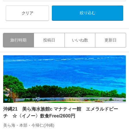
クリア
旅行時期
投稿日
いいね数
更新日
2
沖縄21 美ら海水族館c マナティー館 エメラルドビー
チ ☆〈イノー〉飲食Free/2600円
美ら海・本部・今帰仁(沖縄)