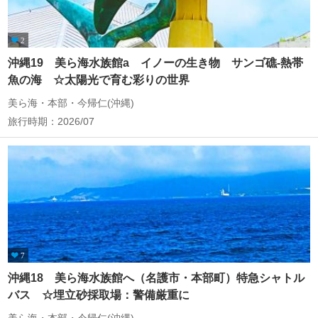
2
沖縄19 美ら海水族館a イノーの生き物 サンゴ礁‐熱帯
魚の海 ☆太陽光で育む彩りの世界
美ら海・本部・今帰仁(沖縄)
旅行時期：2026/07
7
沖縄18 美ら海水族館へ（名護市・本部町）特急シャトル
バス ☆埋立砂採取場：警備厳重に