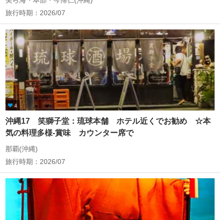
美ら海・本部・今帰仁(沖縄)
旅行時期：2026/07
4
沖縄17 笑獅子堂：琉球本舗 ホテル近くでお勧め ☆本
気の料理多様‐賞味 カウンター席で
那覇(沖縄)
旅行時期：2026/07