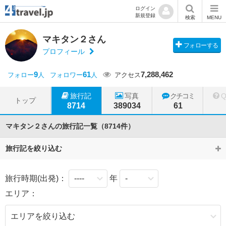
ログイン
新規登録
検索
MENU
マキタン２さん
フォローする
プロフィール
9
61
7,288,462
フォロー
人
フォロワー
人
アクセス
旅行記
写真
クチコミ
トップ
8714
389034
61
マキタン２さんの旅行記一覧（8714件）
旅行記を絞り込む
旅行時期(出発)：
年
エリア：