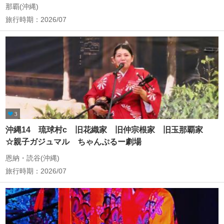
那覇(沖縄)
旅行時期：2026/07
3
沖縄14 琉球村c 旧花織家 旧仲宗根家 旧玉那覇家
☆親子ガジュマル ちゃんぷるー劇場
恩納・読谷(沖縄)
旅行時期：2026/07