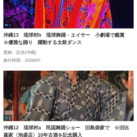
1
沖縄13 琉球村b 琉球舞踊・エイサー 小劇場で鑑賞
☆優雅な踊り 躍動する太鼓ダンス
恩納・読谷(沖縄)
旅行時期：2026/07
1
沖縄12 琉球村a 民謡舞踊ショー 旧島袋家で ☆旧比
嘉家〈泡盛店〉10年古酒を記念購入