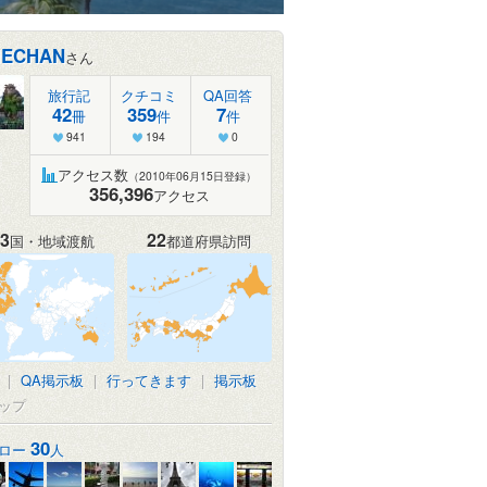
IECHAN
さん
旅行記
クチコミ
QA回答
42
359
7
冊
件
件
941
194
0
アクセス数
（2010年06月15日登録）
356,396
アクセス
3
22
国・地域渡航
都道府県訪問
|
QA掲示板
|
行ってきます
|
掲示板
ップ
30
ロー
人