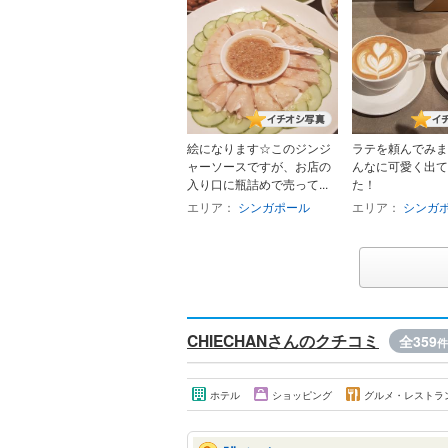
絵になります☆このジンジ
ラテを頼んでみま
ャーソースですが、お店の
んなに可愛く出て
入り口に瓶詰めで売って...
た！
エリア：
シンガポール
エリア：
シンガ
CHIECHANさんのクチコミ
全359
件
ホテル
ショッピング
グルメ・レストラ