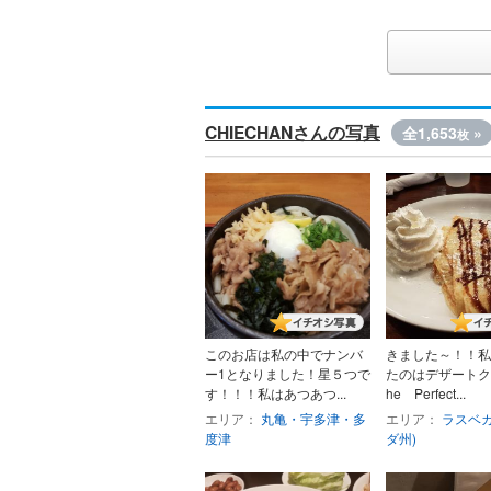
CHIECHANさんの写真
全1,653
»
枚
このお店は私の中でナンバ
きました～！！私
ー1となりました！星５つで
たのはデザートク
す！！！私はあつあつ...
he Perfect...
エリア：
丸亀・宇多津・多
エリア：
ラスベガ
度津
ダ州)