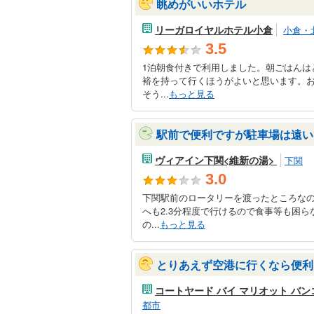
眺めがいいホテル
リーガロイヤルホテル小倉
小倉・
3.5
1泊朝食付きで利用しました。朝ごはんは
裕を持って行くほうがよいと思います。
そう...
もっと見る
駅前で便利ですが駐車場は遠い
ヴィアイン下関<維新の湯>
下関
3.0
下関駅前のロータリーを渡ったところな
へも2.3分程度で行けるので食事等も困
の...
もっと見る
とりあえず空港に行くなら便利
コートヤード バイ マリオット バン
都市