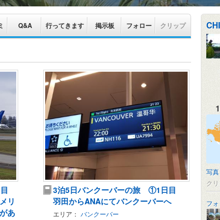
CH
ミ
Q&A
行ってきます
掲示板
フォロー
クリップ
1
写真
クリ
２日目
3泊5日バンクーバーの旅 ①1日目
メリ
羽田からANAにてバンクーバーへ
フォ
があ
エリア：
バンクーバー