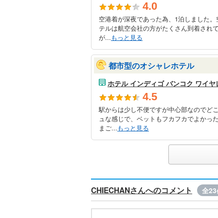
4.0
空港着が深夜であった為、1泊しました。
テルは航空会社の方がたくさん到着され
が...
もっと見る
都市型のオシャレホテル
ホテル インディゴ バンコク ワイヤレ
4.5
駅からは少し不便ですが中心部なのでど
ュな感じで、ベットもフカフカでよかっ
まご...
もっと見る
CHIECHANさんへのコメント
全23