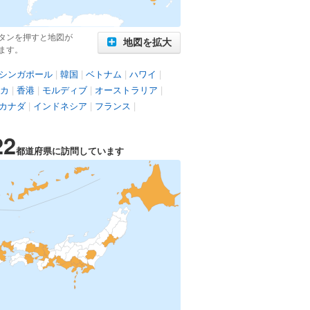
タンを押すと地図が
地図を拡大
ます。
シンガポール
|
韓国
|
ベトナム
|
ハワイ
|
カ
|
香港
|
モルディブ
|
オーストラリア
|
カナダ
|
インドネシア
|
フランス
|
22
都道府県に訪問しています