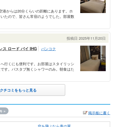
空港からは20分くらいの距離にあります。ホ
ていたので、皆さん常宿のようでした。部屋数
投稿日 2025年11月20日
ス ロード バイ IHG
バンコク
こへ行くにも便利です。お部屋はスタイリッシ
たです。バスタブ無くシャワーのみ。朝食はた
クチコミをもっと見る
»
件
掲示板に書く
空を飛ぶなら青の翼