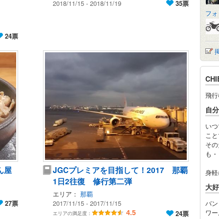
2018/11/15 - 2018/11/19
35票
フォ
24票
CH
飛行
自分
いつ
こと
その
も・
ん屋
JGCプレミアを目指して！2017 那覇
身軽
1日2往復 修行第二弾
大好
エリア：
那覇
27票
2017/11/15 - 2017/11/15
バン
ワー
4.5
24票
エリアの満足度：