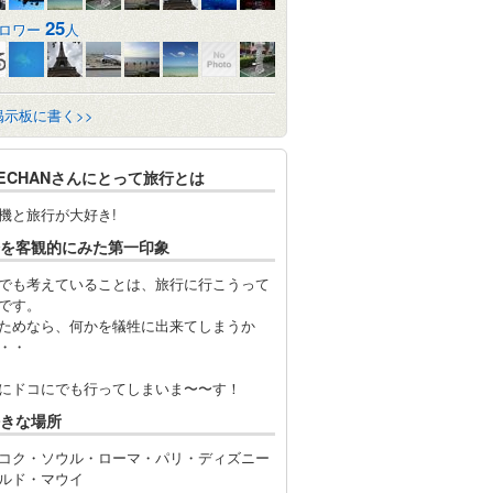
25
ロワー
人
掲示板に書く>>
IECHANさんにとって旅行とは
機と旅行が大好き!
を客観的にみた第一印象
でも考えていることは、旅行に行こうって
です。
ためなら、何かを犠牲に出来てしまうか
・・
にドコにでも行ってしまいま〜〜す！
きな場所
コク・ソウル・ローマ・パリ・ディズニー
ルド・マウイ