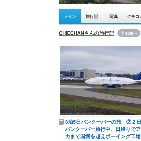
メイン
旅行記
写真
クチコ
CHIECHANさんの旅行記
全42
»
冊
3泊5日バンクーバーの旅 ②
バンクーバー旅行中、日帰りでア
カまで国境を越えボーイング工場