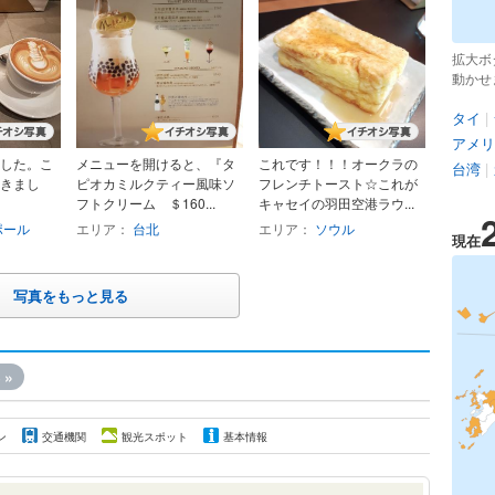
拡大ボ
動かせ
タイ
|
アメリ
した。こ
メニューを開けると、『タ
これです！！！オークラの
台湾
|
きまし
ピオカミルクティー風味ソ
フレンチトースト☆これが
フトクリーム ＄160...
キャセイの羽田空港ラウ...
ポール
エリア：
台北
エリア：
ソウル
現在
写真をもっと見る
»
ン
交通機関
観光スポット
基本情報