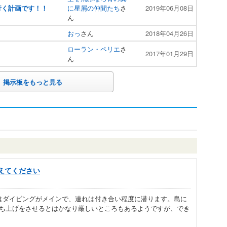
行く計画です！！
に星屑の仲間たち
さ
2019年06月08日
ん
おっ
さん
2018年04月26日
ローラン・ペリエ
さ
2017年01月29日
ん
掲示板をもっと見る
えてください
はダイビングがメインで、連れは付き合い程度に潜ります。島に
ち上げをさせるとはかなり厳しいところもあるようですが、でき