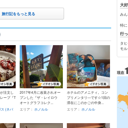
大好
旅行記をもっと見る
みん
特に
行っ
タヒ
モル
現在
が注文し
2017年4月に改装されオー
ホテルのアメニティ。コン
レープ『T
プンした『ザ・レイロウ
プリメンタリ―です☆1回の
オートグラフコレク...
滞在にこのかごの中身...
ス (ネバ
エリア：
ホノルル
エリア：
ホノルル