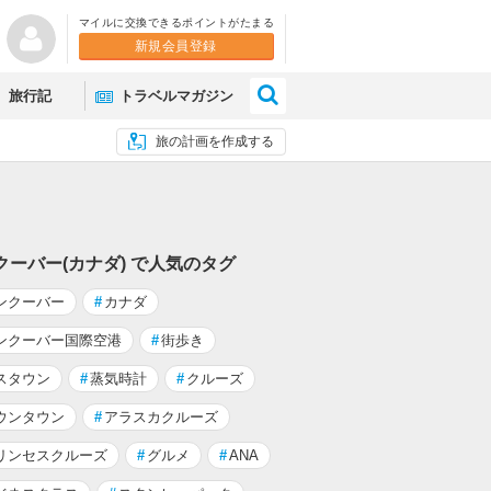
マイルに交換できるポイントがたまる
新規会員登録
×
旅行記
トラベルマガジン
旅の計画を作成する
クーバー(カナダ) で人気のタグ
ンクーバー
#
カナダ
ンクーバー国際空港
#
街歩き
スタウン
#
蒸気時計
#
クルーズ
ウンタウン
#
アラスカクルーズ
リンセスクルーズ
#
グルメ
#
ANA