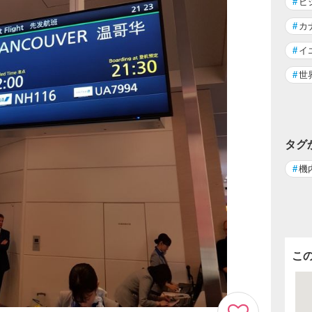
#
ビ
#
カ
#
イ
#
世
タグ
#
機
こ