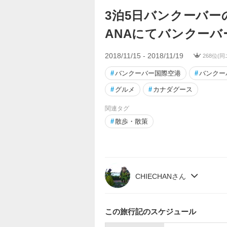
3泊5日バンクーバー
ANAにてバンクーバ
2018/11/15 - 2018/11/19
268位(同
#
バンクーバー国際空港
#
バンクー
#
グルメ
#
カナダグース
関連タグ
#
散歩・散策
CHIECHANさん
この旅行記のスケジュール