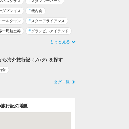
ジネスクラス
#
スタンレーパーク
ナダプレイス
#
機内食
エールタウン
#
スターアライアンス
界一周航空券
#
グランビルアイランド
もっと見る
から海外旅行記
を探す
（ブログ）
内食
タグ一覧
の旅行記の地図