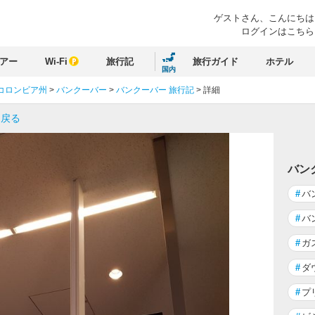
ゲストさん、
こんにちは
ログインはこちら
アー
Wi-Fi
旅行記
旅行ガイド
ホテル
国内
コロンビア州
>
バンクーバー
>
バンクーバー 旅行記
>
詳細
に戻る
バン
#
バ
#
バ
#
ガ
#
ダ
#
プ