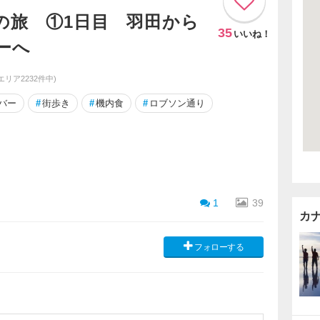
の旅 ①1日目 羽田から
35
いいね！
ーへ
エリア2232件中)
バー
#
街歩き
#
機内食
#
ロブソン通り
1
39
カ
フォローする