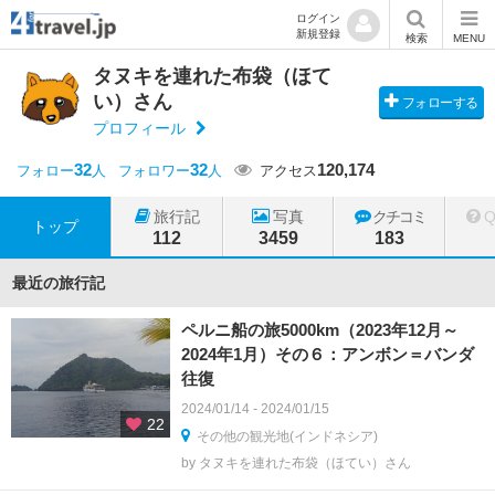
ログイン
新規登録
検索
MENU
タヌキを連れた布袋（ほて
い）さん
フォローする
プロフィール
32
32
120,174
フォロー
人
フォロワー
人
アクセス
旅行記
写真
クチコミ
トップ
112
3459
183
最近の旅行記
ペルニ船の旅5000km（2023年12月～
2024年1月）その６：アンボン＝バンダ
往復
2024/01/14 - 2024/01/15
22
その他の観光地(インドネシア)
by タヌキを連れた布袋（ほてい）さん