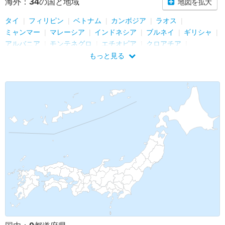
34
海外：
の国と地域
地図を拡大
タイ
フィリピン
ベトナム
カンボジア
ラオス
ミャンマー
マレーシア
インドネシア
ブルネイ
ギリシャ
アルバニア
モンテネグロ
エチオピア
クロアチア
ボスニア・ヘルツェゴビナ
セルビア
コソボ
もっと見る
北マケドニア共和国
ブルガリア
ルーマニア
モルドバ
トルコ
シンガポール
香港
インド
ルワンダ
ウガンダ
ケニア
エリトリア
ウズベキスタン
アゼルバイジャン
ジョージア (グルジア)
エジプト
アラブ首長国連邦