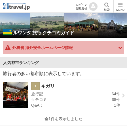
ログイン
新規登録
検索
MENU
ルワンダ
旅行 クチコミガイド
外務省 海外安全ホームページ情報
人気都市ランキング
旅行者の多い都市順に表示しています。
キガリ
1
旅行記：
64
件
クチコミ：
68
件
Q&A：
1
件
全1件を表示しました