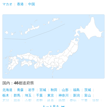
マカオ
香港
中国
46
国内：
都道府県
北海道
青森
岩手
宮城
秋田
山形
福島
茨城
栃木
群馬
埼玉
千葉
東京
神奈川
新潟
富山
石川
福井
山梨
長野
岐阜
静岡
愛知
三重
滋賀
京都
大阪
兵庫
奈良
和歌山
鳥取
島根
岡山
もっと見る