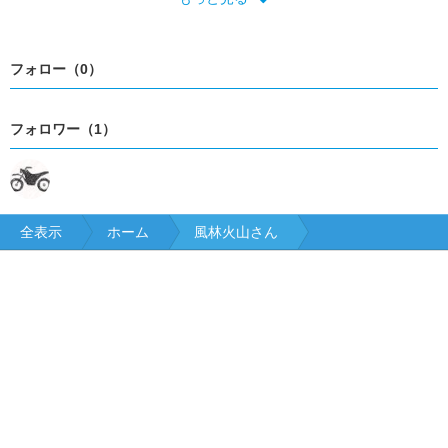
広島
山口
徳島
香川
愛媛
高知
福岡
佐賀
長崎
熊本
大分
宮崎
鹿児島
フォロー（0）
フォロワー（1）
全表示
ホーム
風林火山さん