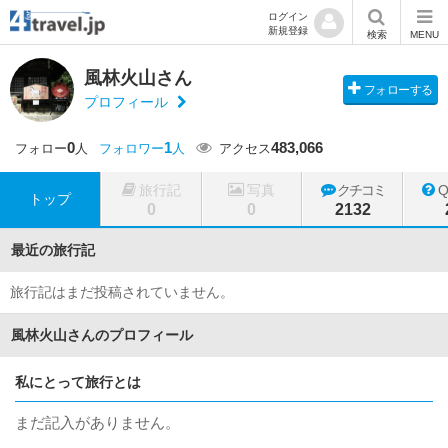
ログイン
新規登録
検索
MENU
風林火山さん
フォローする
プロフィール
0
1
483,066
フォロー
人
フォロワー
人
アクセス
旅行記
写真
クチコミ
トップ
0
0
2132
最近の旅行記
旅行記はまだ投稿されていません。
風林火山さんのプロフィール
私にとって旅行とは
まだ記入がありません。