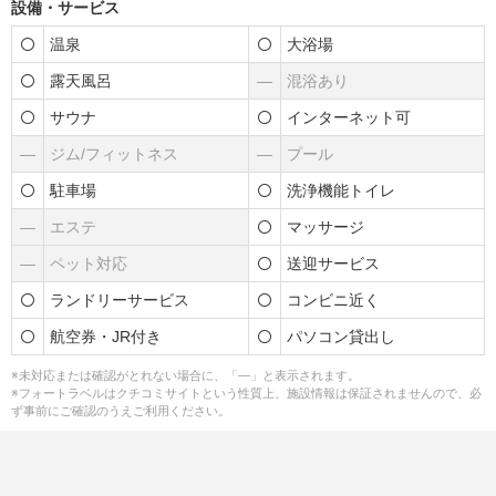
設備・サービス
温泉
大浴場
露天風呂
―
混浴あり
サウナ
インターネット可
―
ジム/フィットネス
―
プール
駐車場
洗浄機能トイレ
―
エステ
マッサージ
―
ペット対応
送迎サービス
ランドリーサービス
コンビニ近く
航空券・JR付き
パソコン貸出し
※未対応または確認がとれない場合に、「―」と表示されます。
※フォートラベルはクチコミサイトという性質上、施設情報は保証されませんので、必
ず事前にご確認のうえご利用ください。