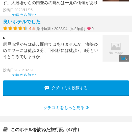
す。大浴場からの街並みの眺めは一見の価値があり
ます。従業員の方の
投稿日:2023/11/05
続きを読む
良いホテルでした
4.5
旅行時期：2023/04（約3年前）
0
唐戸市場からは徒歩圏内ではありませんが、海峡ゆ
めタワーには徒歩２分、下関駅には徒歩7、8分とい
うところでしょうか。
0
最上階に天然温泉があって嬉しかったです。お風呂
投稿日:2023/04/09
上がりに夜は棒アイス、朝は乳酸菌
続きを読む
クチコミを投稿する
クチコミをもっと見る
このホテルを訪ねた旅行記（47件）