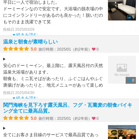
平日に一人で宿泊しました。
ドーミーインなので安定です。大浴場の脱衣場の中
にコインランドリーがあるのも良かった！脱いだの
5
もそのまま洗濯できて笑
シャワーヘッドやドライヤーもrefaだったのも良か
投稿日:2025/03/29
っ
続きを読む
温泉と朝食が素晴らしい
5.0
旅行時期：2025/01（約2年前）
0
安心のドーミーイン。最上階に、露天風呂付の天然
温泉大浴場があります。
朝食も、ミニ瓦そばがあったり、ふぐごはんやふぐ
0
唐揚げがあったりと、地元メニューがあって楽しめ
ます。
投稿日:2025/04/30
文句なしに、とても素晴らし
続きを読む
関門海峡を見下ろす露天風呂、フグ・瓦蕎麦の朝食バイキ
ング全てに最高品質。
5.0
旅行時期：2025/01（約2年前）
0
全てにお客さま目線のサービスで最高品質であっ