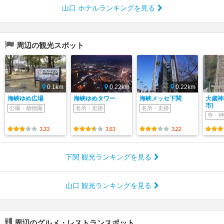
山口 ホテルランキングを見る
周辺の観光スポット
0.1km
0.22km
0.22km
海峡ゆめ広場
海峡ゆめタワー
海峡メッセ下関
大歳神
市)
公園・植物園
名所・史跡
名所・史跡
寺・神
3.33
3.53
3.22
下関 観光ランキングを見る
山口 観光ランキングを見る
周辺のグルメ・レストランスポット