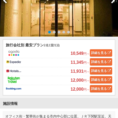
旅行会社別 最安プラン
2名1室/1泊
10,549
詳細
を見る
円～
11,345
詳細
を見る
円～
11,931
詳細
を見る
円～
12,000
詳細
を見る
円～
12,000
詳細
を見る
円～
施設情報
オフィス街・繁華街が集まる市内中心部に位置、ＪＲ下関駅至近、天