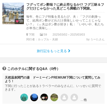
フグってポン酢味？に終止符なるか!? フグ三昧＆フ
グだけじゃなかった見どころ満載の下関旅。
毎年、冬にフグ特集を見るたび、夫：「フグの刺身っ
て、結局ポン酢がどれだけ美味しいかってことじゃな
10
い？」（←夫はポン酢が好き）私：「いやいや、私たち
が本当に美味し...
下関
59
2025/03/02～2025/03/03
同行者：カップル・夫婦
by うーたさん
旅行記をもっと見る
このホテルに関するQ&A（0件）
天然温泉関門の湯 ドーミーインPREMIUM下関について質問してみ
よう！
下関に行ったことがあるトラベラーのみなさんに、いっせいに質問で
きます。
…他