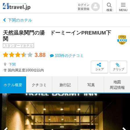
ログイン
新規登録
検索
MENU
下関のホテル
天然温泉関門の湯 ドーミーインPREMIUM下
関
スタンダードホテル
3.88
103件のクチコミ
下関
シェア
クリップ
国内満足度1000位以内
地図
ホテル概要
クチコミ
旅行記
写真
周辺情報