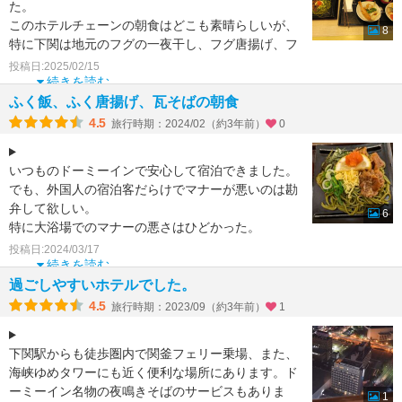
た。
このホテルチェーンの朝食はどこも素晴らしいが、
8
特に下関は地元のフグの一夜干し、フグ唐揚げ、フ
グ飯、瓦蕎麦もあり、また食材の補充も的確で全く
投稿日:2025/02/15
素晴らしい
続きを読む
ふく飯、ふく唐揚げ、瓦そばの朝食
4.5
旅行時期：2024/02（約3年前）
0
いつものドーミーインで安心して宿泊できました。
でも、外国人の宿泊客だらけでマナーが悪いのは勘
弁して欲しい。
6
特に大浴場でのマナーの悪さはひどかった。
朝食は、ふく飯、ふく唐揚げ、瓦そばがとても
投稿日:2024/03/17
続きを読む
過ごしやすいホテルでした。
4.5
旅行時期：2023/09（約3年前）
1
下関駅からも徒歩圏内で関釜フェリー乗場、また、
海峡ゆめタワーにも近く便利な場所にあります。ド
ーミーイン名物の夜鳴きそばのサービスもありま
1