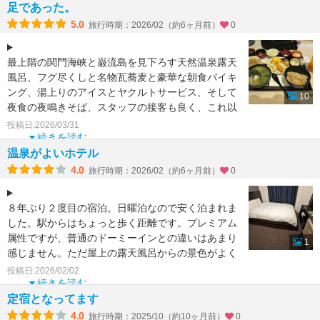
足であった。
5.0
旅行時期：2026/02（約6ヶ月前）
0
最上階の関門海峡と巌流島を見下ろす天然温泉露天
風呂、フグ尽くしと名物瓦蕎麦と豪華な朝食バイキ
ング、湯上りのアイスとヤクルトサービス、そして
10
夜食の夜鳴きそば、スタッフの接客も良く、これ以
上ない満足であっ
投稿日:2026/03/31
続きを読む
温泉がよいホテル
4.0
旅行時期：2026/02（約6ヶ月前）
0
８年ぶり２度目の宿泊。日曜泊なので安く泊まれま
した。駅からはちょっと歩く距離です。プレミアム
属性ですが、普通のドーミーインとの違いはあまり
1
感じません。ただ屋上の露天風呂からの景色がよく
てとてもよいホテ
投稿日:2026/02/02
続きを読む
定宿となってます
4.0
旅行時期：2025/10（約10ヶ月前）
0