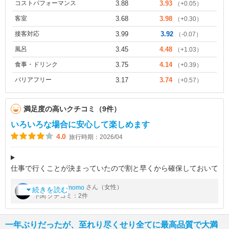
コストパフォーマンス
3.88
3.93
（+0.05）
客室
3.68
3.98
（+0.30）
接客対応
3.99
3.92
（-0.07）
風呂
3.45
4.48
（+1.03）
食事・ドリンク
3.75
4.14
（+0.39）
バリアフリー
3.17
3.74
（+0.57）
満足度の高いクチコミ（9件）
いろいろな場合に安心して楽しめます
4.0
旅行時期：2026/04
仕事で行くことが決まっていたので割と早くから確保しておいて
何かの為に少し前でもキャンセルできるようにしておきました。
by
さん（女性）
yuzutosumomo
いつも疲れて到着するのでその場でラーメンを頂けるのはありが
続きを読む
下関 クチコミ：2件
たいです。飲み物も持って客
一年ぶりだったが、至れり尽くせり全てに最高品質で大満