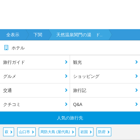
全表示
下関
天然温泉関門の湯 ド..
ホテル
旅行ガイド
観光
グルメ
ショッピング
交通
旅行記
クチコミ
Q&A
人気の旅行先
萩
山口市
周防大島 (屋代島)
岩国
防府