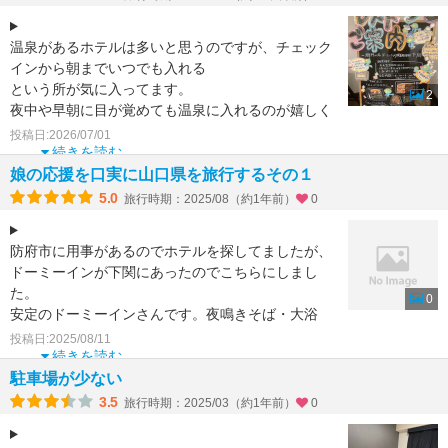
温泉があるホテルは多いと思うのですが、チェック
インから朝までいつでも入れる
という所が気に入ってます。
2
夜中や早朝に目が覚めても温泉に入れるのが嬉しく
て、ドーミーイン系列をよく利用します。
投稿日:2026/07/01
朝食
続きを読む
娘の応援を口実に山口県を旅行するその１
5.0
旅行時期：2025/08（約1年前）
0
防府市に用事があるのでホテルを探してましたが、
ドーミーインが下関にあったのでこちらにしまし
た。
0
安定のドーミーインさんです。夜鳴きそば・大浴
場・ウエルカムドリンクといたれりつくせり。満足
投稿日:2025/08/11
度が高いです
続きを読む
駐車場が少ない
3.5
旅行時期：2025/03（約1年前）
0