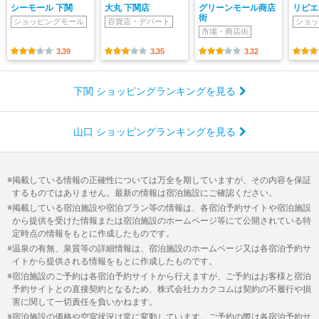
シーモール 下関
大丸 下関店
グリーンモール商店
リピエ
街
ショッピングモール
百貨店・デパート
ショッ
市場・商店街
3.39
3.35
3.32
下関 ショッピングランキングを見る
山口 ショッピングランキングを見る
掲載している情報の正確性については万全を期していますが、その内容を保証
するものではありません。最新の情報は宿泊施設にご確認ください。
掲載している宿泊施設や宿泊プラン等の情報は、各宿泊予約サイトや宿泊施設
から提供を受けた情報または宿泊施設のホームページ等にて公開されている特
定時点の情報をもとに作成したものです。
温泉の有無、泉質等の詳細情報は、宿泊施設のホームページ又は各宿泊予約サ
イトから提供される情報をもとに作成したものです。
宿泊施設のご予約は各宿泊予約サイトから行えますが、ご予約はお客様と宿泊
予約サイトとの直接契約となるため、株式会社カカクコムは契約の不履行や損
害に関して一切責任を負いかねます。
宿泊施設の価格や空室状況は常に変動しています。ご予約の際は各宿泊予約サ