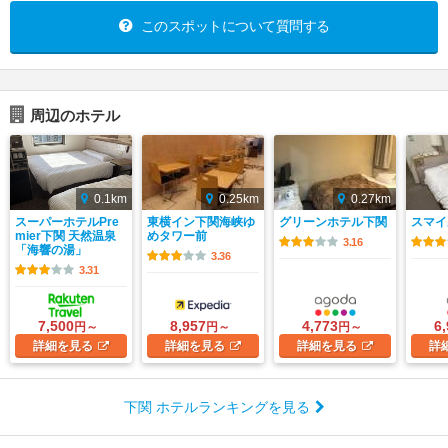
このスポットについて質問する
周辺のホテル
0.1km
0.25km
0.27km
スーパーホテルPre
東横イン下関海峡ゆ
グリーンホテル下関
スマイ
mier下関 天然温泉
めタワー前
3.16
「海響の湯」
3.36
3.31
7,500
8,957
4,773
6
円～
円～
円～
詳細
を見る
詳細
を見る
詳細
を見る
詳
下関 ホテルランキングを見る