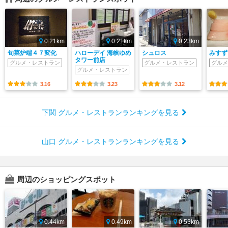
0.21km
0.21km
0.23km
旬菜炉端４７変化
ハローデイ 海峡ゆめ
シュロス
みすず
タワー前店
グルメ・レストラン
グルメ・レストラン
グルメ
グルメ・レストラン
3.16
3.23
3.12
下関 グルメ・レストランランキングを見る
山口 グルメ・レストランランキングを見る
周辺のショッピングスポット
0.44km
0.49km
0.53km