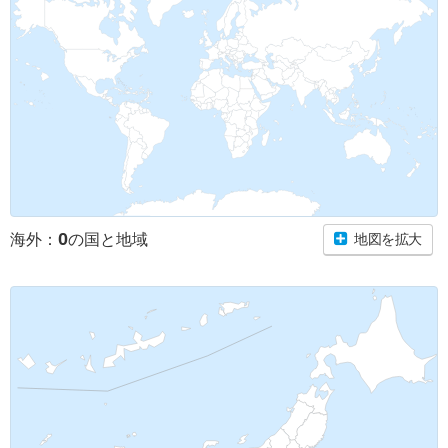
0
海外：
の国と地域
地図を拡大