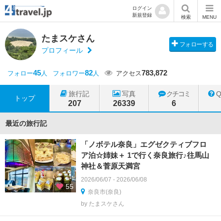
ログイン
新規登録
検索
MENU
たまスケさん
フォローする
プロフィール
45
82
783,872
フォロー
人
フォロワー
人
アクセス
旅行記
写真
クチコミ
トップ
207
26339
6
最近の旅行記
「ノボテル奈良」エグゼクティブフロ
ア泊☆姉妹＋ 1で行く奈良旅行♪往馬山
神社＆菅原天満宮
2026/06/07 - 2026/06/08
55
奈良市(奈良)
by たまスケさん