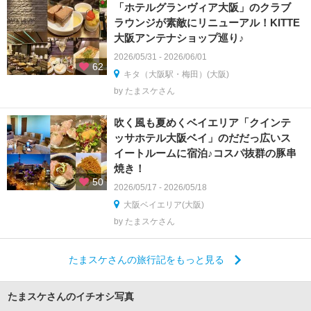
「ホテルグランヴィア大阪」のクラブ
ラウンジが素敵にリニューアル！KITTE
大阪アンテナショップ巡り♪
2026/05/31 - 2026/06/01
62
キタ（大阪駅・梅田）(大阪)
by たまスケさん
吹く風も夏めくベイエリア「クインテ
ッサホテル大阪ベイ」のだだっ広いス
イートルームに宿泊♪コスパ抜群の豚串
焼き！
50
2026/05/17 - 2026/05/18
大阪ベイエリア(大阪)
by たまスケさん
たまスケさんの旅行記をもっと見る
たまスケさんのイチオシ写真