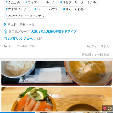
#
きたかみ
#
ウィズペットルーム
#
仙台フェリーターミナル
#
太平洋フェリー
#
ペット・ハウス
#
さんふらわあ
#
苫小牧フェリーターミナル
宮城野・若林・名取
旅行記グループ
犬連れで北海道の中部をドライブ
旅行記スケジュール
（2件）
40
2024/06/29～
by ダディおさん
投稿日：１年以上前
20