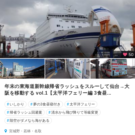
50
年末の東海道新幹線帰省ラッシュをスルーして仙台→大
阪を移動する vol.1【太平洋フェリー編 3食昼...
#
いしかり
#
夢の3食昼寝付き
#
太平洋フェリー
#
帰省ラッシュ回避案
#
清水から飛び降りて等級変更
#
陸空がダメなら海がある
宮城野・若林・名取