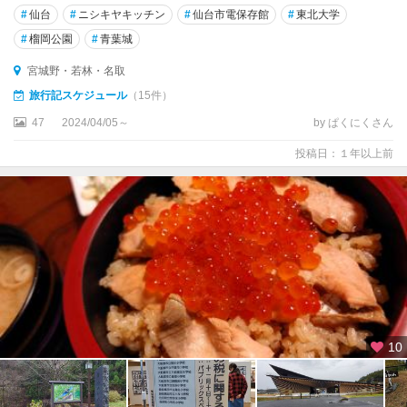
#
仙台
#
ニシキヤキッチン
#
仙台市電保存館
#
東北大学
#
榴岡公園
#
青葉城
宮城野・若林・名取
旅行記スケジュール
（15件）
47
2024/04/05～
by ぱくにくさん
投稿日：１年以上前
10