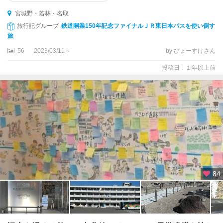
宮城野・若林・名取
旅行記グループ
鉄道開業150年記念ファイナルＪＲ東日本パスを使い倒す
旅
56
2023/03/11～
by ぴょーすけさん
投稿日：１年以上前
84