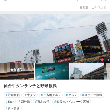
投稿日：１年以上前
10
仙台牛タンランチと野球観戦
#
野球観戦
#
牛タン
#
ご当地グルメ
#
グルメ
#
スポーツ観戦
#
仙台
#
新幹線
#
東北旅行
#
楽天モバイルパーク宮城
#
食べ歩き