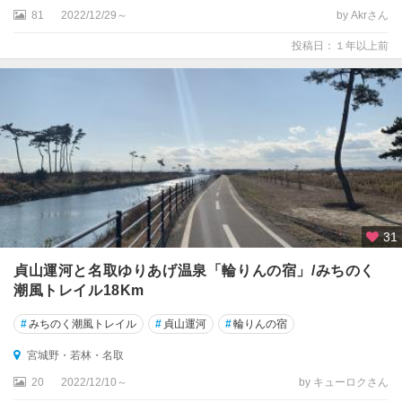
81
2022/12/29～
by Akrさん
投稿日：１年以上前
31
貞山運河と名取ゆりあげ温泉「輪りんの宿」/みちのく
潮風トレイル18Km
#
みちのく潮風トレイル
#
貞山運河
#
輪りんの宿
宮城野・若林・名取
20
2022/12/10～
by キューロクさん