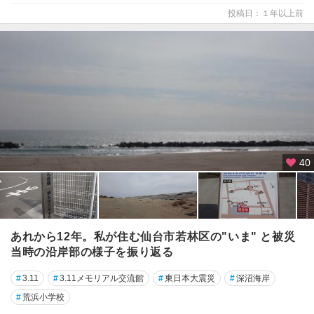
投稿日：１年以上前
40
あれから12年。私が住む仙台市若林区の"いま" と被災
当時の沿岸部の様子を振り返る
#
3.11
#
3.11メモリアル交流館
#
東日本大震災
#
深沼海岸
#
荒浜小学校