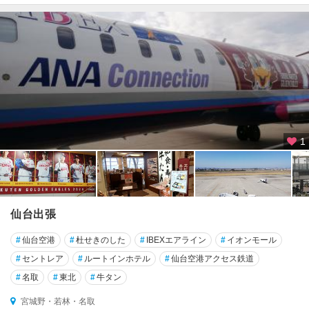
1
仙台出張
#
仙台空港
#
杜せきのした
#
IBEXエアライン
#
イオンモール
#
セントレア
#
ルートインホテル
#
仙台空港アクセス鉄道
#
名取
#
東北
#
牛タン
宮城野・若林・名取