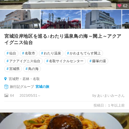
62
宮城沿岸地区を巡る♪わたり温泉鳥の海～閖上～アクア
イグニス仙台
#
仙台
#
名取市
#
わたり温泉
#
かわまちてらす閖上
#
アクアイグニス仙台
#
名取サイクルセンター
#
藤塚の湯
#
宮城県
#
鳥の海
宮城野・若林・名取
旅行記グループ
宮城の旅
64
2023/05/31～
by あいまいみーさん
投稿日：１年以上前