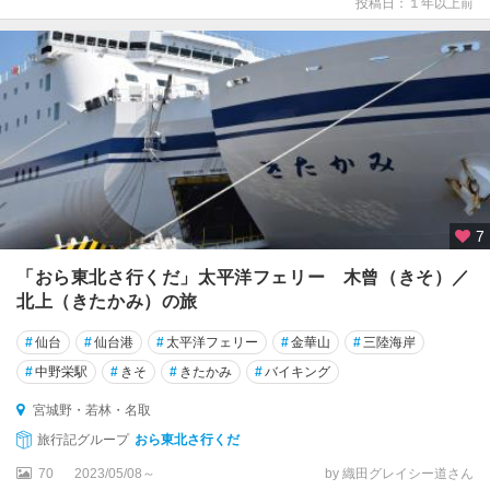
投稿日：１年以上前
7
「おら東北さ行くだ」太平洋フェリー 木曾（きそ）／
北上（きたかみ）の旅
#
仙台
#
仙台港
#
太平洋フェリー
#
金華山
#
三陸海岸
#
中野栄駅
#
きそ
#
きたかみ
#
バイキング
宮城野・若林・名取
旅行記グループ
おら東北さ行くだ
70
2023/05/08～
by 織田グレイシー道さん