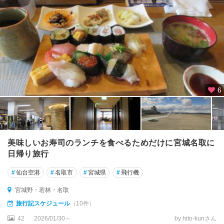
仙
台
秋
保
温
泉
作
6
並
温
泉
宮
美味しいお寿司のランチを食べるためだけに宮城名取に
城
日帰り旅行
野
・
#
仙台空港
#
名取市
#
宮城県
#
飛行機
若
林
宮城野・若林・名取
・
旅行記スケジュール
（10件）
名
42
2026/01/30～
by hito-kunさん
取