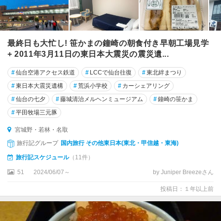
最終日も大忙し! 笹かまの鐘崎の朝食付き早朝工場見学
+ 2011年3月11日の東日本大震災の震災遺...
#
仙台空港アクセス鉄道
#
LCCで仙台往復
#
東北絆まつり
#
東日本大震災遺構
#
荒浜小学校
#
カーシェアリング
#
仙台の七夕
#
藤城清治メルヘンミュージアム
#
鐘崎の笹かま
#
平田牧場三元豚
宮城野・若林・名取
旅行記グループ
国内旅行 その他東日本(東北・甲信越・東海)
旅行記スケジュール
（11件）
51
2024/06/07～
by Juniper Breezeさん
投稿日：１年以上前