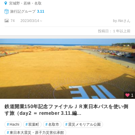
宮城野・若林・名取
旅行記グループ
3.11
74
2023/03/14～
by Akrさん
投稿日：１年以上前
1
鉄道開業150年記念ファイナルＪＲ東日本パスを使い倒
す旅（day2 ＝ remeber 3.11.編...
#
Hachi
#
双葉町
#
名取市
#
震災メモリアル公園
#
東日本大震災・原子力災害伝承館