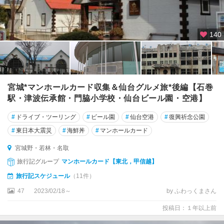
140
宮城*マンホールカード収集＆仙台グルメ旅*後編【石巻
駅・津波伝承館・門脇小学校・仙台ビール園・空港】
#
ドライブ・ツーリング
#
ビール園
#
仙台空港
#
復興祈念公園
#
東日本大震災
#
海鮮丼
#
マンホールカード
宮城野・若林・名取
旅行記グループ
マンホールカード【東北，甲信越】
旅行記スケジュール
（11件）
47
2023/02/18～
by ふわっくまさん
投稿日：１年以上前