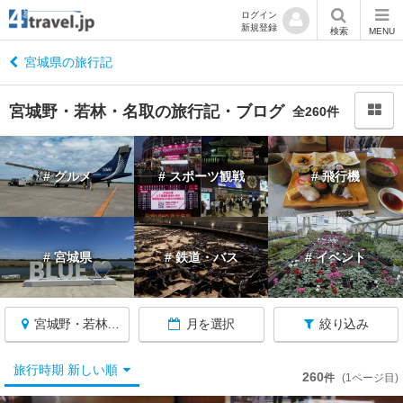
ログイン
新規登録
閉
検索
MENU
じ
る
宮城県の旅行記
宮城野・若林・名取の旅行記・ブログ
全260件
宮
# グルメ
# スポーツ観戦
# 飛行機
城
へ
戻
る
# 宮城県
# 鉄道・バス
# イベント
宮
城
宮城野・若林・名取
月を選択
絞り込み
す
べ
て
旅行時期 新しい順
260
件
(1ページ目)