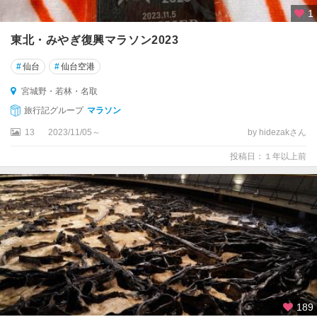
1
東北・みやぎ復興マラソン2023
#
仙台
#
仙台空港
宮城野・若林・名取
旅行記グループ
マラソン
13
2023/11/05～
by hidezakさん
投稿日：１年以上前
189