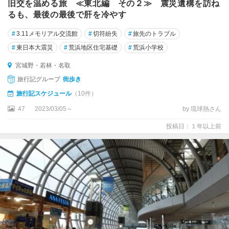
旧交を温める旅 ≪東北編 その２≫ 震災遺構を訪ね
るも、最後の最後で肝を冷やす
#
3.11メモリアル交流館
#
切符紛失
#
旅先のトラブル
#
東日本大震災
#
荒浜地区住宅基礎
#
荒浜小学校
宮城野・若林・名取
旅行記グループ
街歩き
旅行記スケジュール
（10件）
47
2023/03/05～
by 琉球熱さん
投稿日：１年以上前