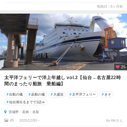
投稿日：6ヶ月前
仙
台
松
島
・
多
賀
城
25
石
巻
太平洋フェリーで洋上年越し vol.2【仙台→名古屋22時
・
間のまったり船旅 乗船編】
気
仙
#
出航の儀
#
反航の儀
#
大盛況
#
太平洋フェリー
#
きそ
沼
#
仙台港出るまでで1話ｗ
・
牡
宮城野・若林・名取
鹿
85
2025/12/30～
by Akrさん
半