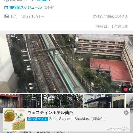
旅行記スケジュール
（24件）
164
2022/10/21～
by kyunruna1264さん
投稿日：１年以上前
9
ウェスティンホテル仙台
Basic Stay with Breakfast（朝食付）
宿公式サイト
レンタカーで郊外へ 仙台 宮城野・若林
スポンサー提供
#
自然・動植物
#
宮城県
#
グルメ