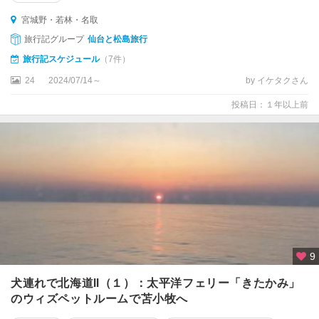
宮城野・若林・名取
旅行記グループ
仙台と松島旅行
旅行記スケジュール
（7件）
24
2024/07/14～
by イケタクさん
投稿日：１年以上前
9
犬連れで北海道Ⅱ（１）：太平洋フェリー「きたかみ」
のウィズペットルームで苫小牧へ