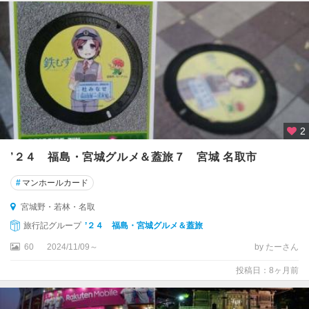
2
’２４ 福島・宮城グルメ＆蓋旅７ 宮城 名取市
#
マンホールカード
宮城野・若林・名取
旅行記グループ
’２４ 福島・宮城グルメ＆蓋旅
60
2024/11/09～
by たーさん
投稿日：8ヶ月前