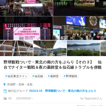
70
野球観戦ついで・東北の南の方をぶらり【その３】 仙
台でナイター観戦＆夜の薬師堂＆仙石線トラブルを傍観
#
仙石東北ライン
#
仙石線
#
薬師堂
#
野球観戦
宮城野・若林・名取
旅行記グループ
2024.9-10 野球観戦ついで・東北の南の方をぶらり
90
2024/09/30～
by Tagucyanさん