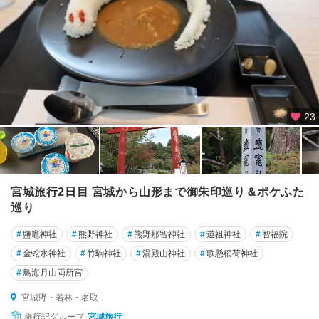
23
宮城旅行2日目 宮城から山形まで御朱印巡り＆ポケふた
巡り
#
鹽竈神社
#
熊野神社
#
熊野那智神社
#
道祖神社
#
智福院
#
金蛇水神社
#
竹駒神社
#
湯殿山神社
#
歌懸稲荷神社
#
鳥海月山両所宮
宮城野・若林・名取
旅行記グループ
宮城旅行