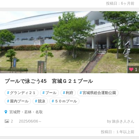
島
投稿日：6ヶ月前
鬼
首
・
鳴
子
・
古
川
1
白
石
プールで泳ごう45 宮城Ｇ２１プール
・
#
グランディ２１
#
プール
#
利府
#
宮城県総合運動公園
宮
城
#
屋内プール
#
競泳
#
５０ｍプール
蔵
宮城野・若林・名取
王
・
2
2025/06/06～
by 旅歩き人さん
岩
投稿日：１年以上前
沼