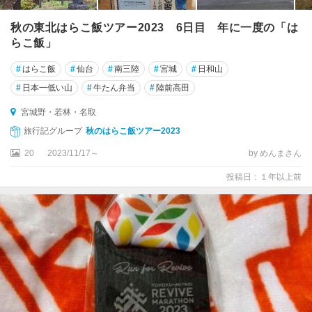
秋の東北はらこ飯ツアー2023 6日目 年に一度の「は
らこ飯」
#
はらこ飯
#
仙台
#
南三陸
#
宮城
#
日和山
#
日本一低い山
#
牛たん弁当
#
陸前高田
宮城野・若林・名取
旅行記グループ
秋のはらこ飯ツアー2023
20
2023/11/17～
by めんまさん
投稿日：１年以上前