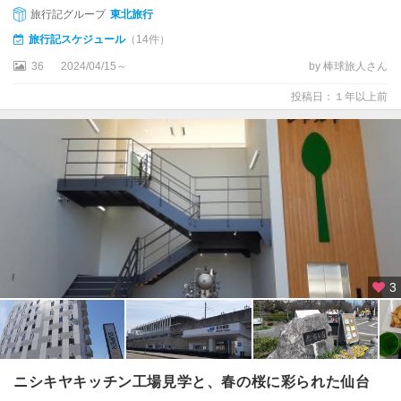
旅行記グループ
東北旅行
旅行記スケジュール
（14件）
36
2024/04/15～
by 棒球旅人さん
投稿日：１年以上前
3
ニシキヤキッチン工場見学と、春の桜に彩られた仙台