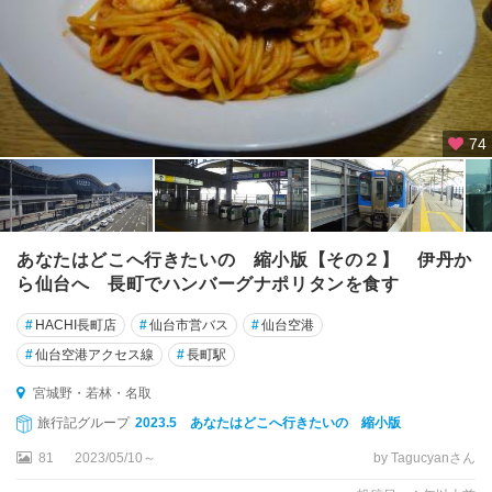
74
あなたはどこへ行きたいの 縮小版【その２】 伊丹か
ら仙台へ 長町でハンバーグナポリタンを食す
#
HACHI長町店
#
仙台市営バス
#
仙台空港
#
仙台空港アクセス線
#
長町駅
宮城野・若林・名取
旅行記グループ
2023.5 あなたはどこへ行きたいの 縮小版
81
2023/05/10～
by Tagucyanさん