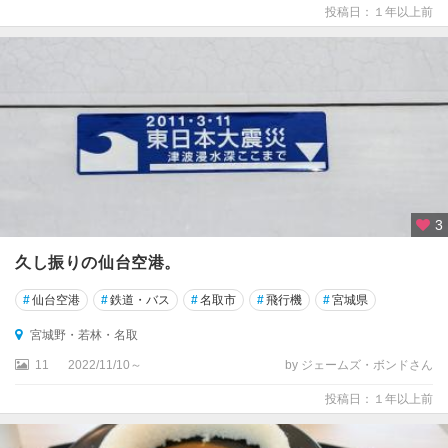
投稿日：１年以上前
3
久し振りの仙台空港。
#
仙台空港
#
鉄道・バス
#
名取市
#
飛行機
#
宮城県
宮城野・若林・名取
11
2022/11/10～
by ジェームズ・ボンドさん
投稿日：１年以上前