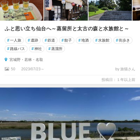
ふと思い立ち仙台へ～蒸留所と太古の森と水族館と～
#
一人旅
#
遺跡
#
鉄道
#
餃子
#
地酒
#
水族館
#
街歩き
#
路線バス
#
神社
#
蒸溜所
宮城野・若林・名取
50
2023/07/23～
by 旅猫さん
投稿日：１年以上前