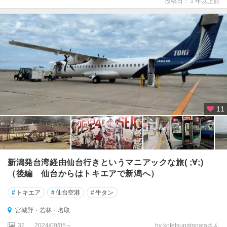
投稿日：１年以上前
11
新潟発台湾経由仙台行きというマニアックな旅( ;∀;)
（後編 仙台からはトキエアで新潟へ）
#
トキエア
#
仙台空港
#
牛タン
宮城野・若林・名取
32
2024/09/05～
by kotetsupatapataさん