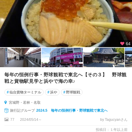
64
毎年の恒例行事・野球観戦で東北へ【その３】 野球観
戦と貨物駅見学と浜やで海の幸♪
#
仙台貨物ターミナル
#
浜や
#
野球観戦
宮城野・若林・名取
旅行記グループ
2024.5 毎年の恒例行事・野球観戦で東北へ
77
2024/05/14～
by Tagucyanさん
投稿日：１年以上前