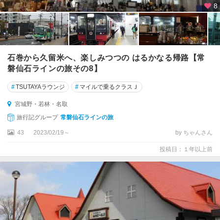
8
石巻から久留米へ、楽しみつつの はるかなる帰路【常
磐仙石ラインの旅その8】
#
TSUTAYAラウンジ
#
マイルで乗るクラスＪ
宮城野・若林・名取
旅行記グループ
常磐仙石ラインの旅
43
2023/02/19～
by ちゃんさん
投稿日：１年以上前