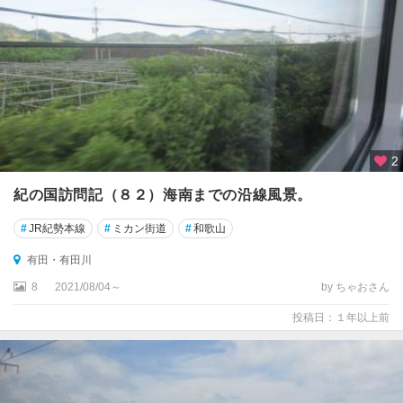
2
紀の国訪問記（８２）海南までの沿線風景。
#
JR紀勢本線
#
ミカン街道
#
和歌山
有田・有田川
8
2021/08/04～
by ちゃおさん
投稿日：１年以上前