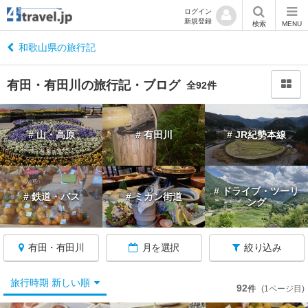
ログイン
新規登録
閉
検索
MENU
じ
る
和歌山県の旅行記
有田・有田川の旅行記・ブログ
全92件
和
# 山・高原
# 有田川
# JR紀勢本線
歌
山
へ
戻
# ドライブ・ツーリ
# 鉄道・バス
# ミカン街道
る
ング
和
有田・有田川
月を選択
絞り込み
歌
山
す
旅行時期 新しい順
92
件
(1ページ目)
べ