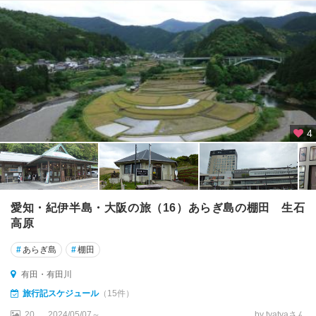
熊
野
本
宮
4
愛知・紀伊半島・大阪の旅（16）あらぎ島の棚田 生石
高原
#
あらぎ島
#
棚田
有田・有田川
旅行記スケジュール
（15件）
20
2024/05/07～
by tyatyaさん