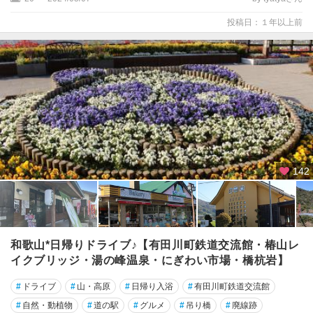
投稿日：１年以上前
142
和歌山*日帰りドライブ♪【有田川町鉄道交流館・椿山レ
イクブリッジ・湯の峰温泉・にぎわい市場・橋杭岩】
#
ドライブ
#
山・高原
#
日帰り入浴
#
有田川町鉄道交流館
#
自然・動植物
#
道の駅
#
グルメ
#
吊り橋
#
廃線跡