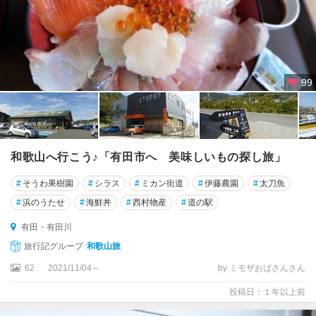
99
和歌山へ行こう♪「有田市へ 美味しいもの探し旅」
#
そうわ果樹園
#
シラス
#
ミカン街道
#
伊藤農園
#
太刀魚
#
浜のうたせ
#
海鮮丼
#
西村物産
#
道の駅
有田・有田川
旅行記グループ
和歌山旅
62
2021/11/04～
by ミモザおばさんさん
投稿日：１年以上前