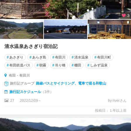
3
清水温泉あさぎり宿泊記
#
あさぎり
#
あらぎ島
#
有田川
#
清水温泉
#
有田川町
#
有田鉄道バス
#
朝霧
#
吊り橋
#
棚田
#
しみず温泉
有田・有田川
旅行記グループ
路線バスとサイクリング、電車で巡る和歌山
旅行記スケジュール
（3件）
27
2022/12/09～
by riverさん
投稿日：１年以上前