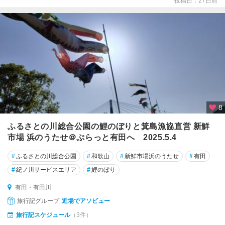
投稿日：27日前
・
有
田
・
湯
浅
・
龍
神
8
由
良
ふるさとの川総合公園の鯉のぼりと箕島漁協直営 新鮮
・
市場 浜のうたせ＠ぷらっと有田へ 2025.5.4
日
高
#
ふるさとの川総合公園
#
和歌山
#
新鮮市場浜のうたせ
#
有田
・
#
紀ノ川サービスエリア
#
鯉のぼり
美
浜
有田・有田川
旅行記グループ
近場でアソビュー
龍
旅行記スケジュール
（3件）
神