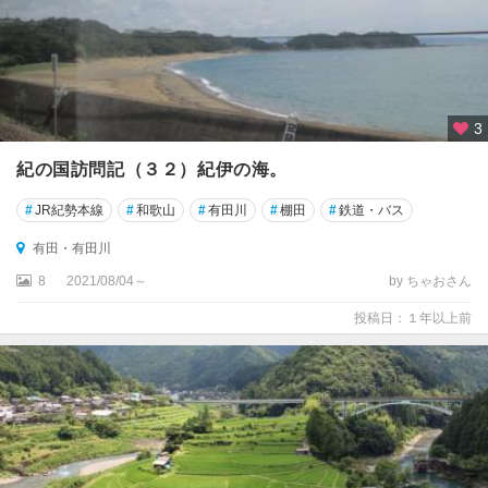
3
紀の国訪問記（３２）紀伊の海。
#
JR紀勢本線
#
和歌山
#
有田川
#
棚田
#
鉄道・バス
有田・有田川
8
2021/08/04～
by ちゃおさん
投稿日：１年以上前