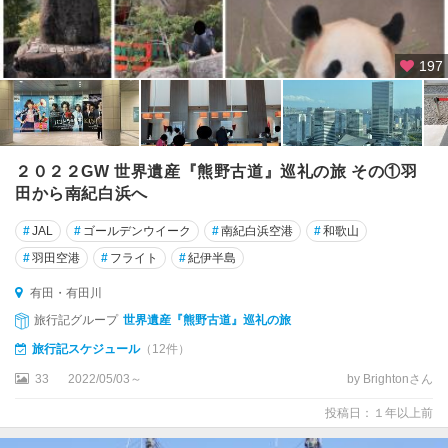
197
２０２２GW 世界遺産『熊野古道』巡礼の旅 その①羽
田から南紀白浜へ
#
JAL
#
ゴールデンウイーク
#
南紀白浜空港
#
和歌山
#
羽田空港
#
フライト
#
紀伊半島
有田・有田川
旅行記グループ
世界遺産『熊野古道』巡礼の旅
旅行記スケジュール
（12件）
33
2022/05/03～
by Brightonさん
投稿日：１年以上前