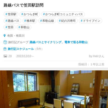
路線バスで笠田駅訪問
#
笠田駅
#
かつらぎ町
#
かつらぎ町コミュニティバス
#
路線バス
#
橋本駅
#
和歌山線
#
紀の川寿司
#
ドライブイン
#
笠田
#
和歌山
有田・有田川
旅行記グループ
路線バスとサイクリング、電車で巡る和歌山
旅行記スケジュール
（5件）
20
2022/12/10～
by riverさん
投稿日：１年以上前