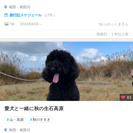
有田・有田川
旅行記スケジュール
（17件）
58
2024/04/10～
by ふわっくまさん
投稿日：１年以上前
82
愛犬と一緒に秋の生石高原
#
山・高原
#
秋のすすき
有田・有田川