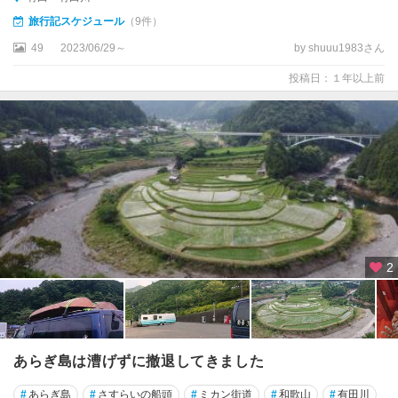
旅行記スケジュール
（9件）
49
2023/06/29～
by shuuu1983さん
投稿日：１年以上前
2
あらぎ島は漕げずに撤退してきました
#
あらぎ島
#
さすらいの船頭
#
ミカン街道
#
和歌山
#
有田川