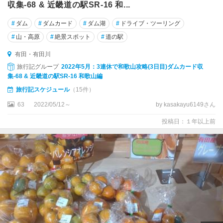
収集-68 & 近畿道の駅SR-16 和...
#
ダム
#
ダムカード
#
ダム湖
#
ドライブ・ツーリング
#
山・高原
#
絶景スポット
#
道の駅
有田・有田川
旅行記グループ
2022年5月：3連休で和歌山攻略(3日目)ダムカード収
集-68 & 近畿道の駅SR-16 和歌山編
旅行記スケジュール
（15件）
63
2022/05/12～
by kasakayu6149さん
投稿日：１年以上前