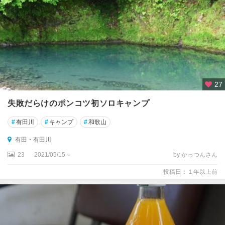
27
失敗だらけのポンコツ初ソロキャンプ
#
有田川
#
キャンプ
#
和歌山
有田・有田川
23
2021/05/15～
by かっつんさん
投稿日：１年以上前