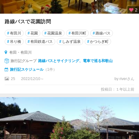
2
路線バスで花園訪問
#
有田川
#
花園
#
花園温泉
#
有田川町
#
路線バス
#
吊り橋
#
有田鉄道バス
#
しみず温泉
#
かつらぎ町
有田・有田川
旅行記グループ
路線バスとサイクリング、電車で巡る和歌山
旅行記スケジュール
（1件）
25
2022/12/10～
by riverさん
投稿日：１年以上前