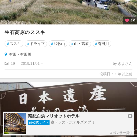
19
生石高原のススキ
#
ススキ
#
ドライブ
#
和歌山
#
山・高原
#
有田川
有田・有田川
19
2019/11/01～
by きよさん
投稿日：１年以上前
南紀白浜マリオットホテル
森トラストホテルズアプリ
宿公式サイト
スポンサー提供