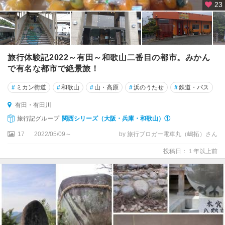
23
旅行体験記2022～有田～和歌山二番目の都市。みかん
で有名な都市で絶景旅！
#
ミカン街道
#
和歌山
#
山・高原
#
浜のうたせ
#
鉄道・バス
有田・有田川
旅行記グループ
関西シリーズ（大阪・兵庫・和歌山）①
17
2022/05/09～
by 旅行ブロガー電車丸（嶋拓）さん
投稿日：１年以上前