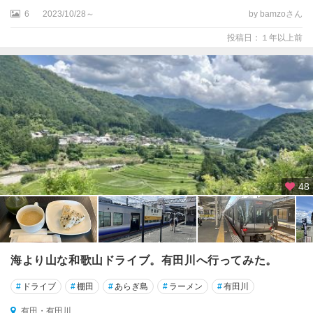
6
2023/10/28～
by bamzoさん
投稿日：１年以上前
48
海より山な和歌山ドライブ。有田川へ行ってみた。
#
ドライブ
#
棚田
#
あらぎ島
#
ラーメン
#
有田川
有田・有田川