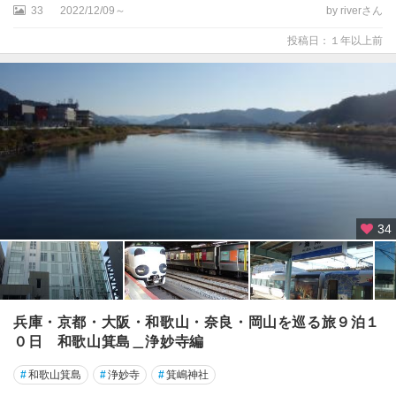
33
2022/12/09～
by riverさん
投稿日：１年以上前
34
兵庫・京都・大阪・和歌山・奈良・岡山を巡る旅９泊１
０日 和歌山箕島＿浄妙寺編
#
和歌山箕島
#
浄妙寺
#
箕嶋神社