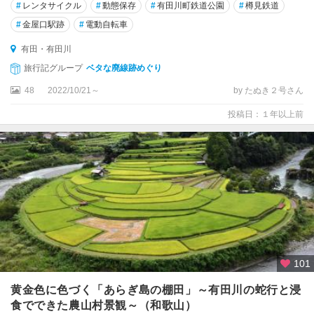
#
レンタサイクル
#
動態保存
#
有田川町鉄道公園
#
樽見鉄道
#
金屋口駅跡
#
電動自転車
有田・有田川
旅行記グループ
ベタな廃線跡めぐり
48
2022/10/21～
by たぬき２号さん
投稿日：１年以上前
101
黄金色に色づく「あらぎ島の棚田」～有田川の蛇行と浸
食でできた農山村景観～（和歌山）