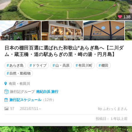
138
日本の棚田百選に選ばれた和歌山*あらぎ島へ【二川ダ
ム・蔵王橋・道の駅あらぎの里・崎の湯・円月島】
#
あらぎ島
#
ドライブ
#
山・高原
#
有田川町
#
棚田
#
自然・動植物
有田・有田川
旅行記グループ
南紀白浜 旅行
旅行記スケジュール
（12件）
57
2021/07/11～
by ふわっくまさん
投稿日：１年以上前