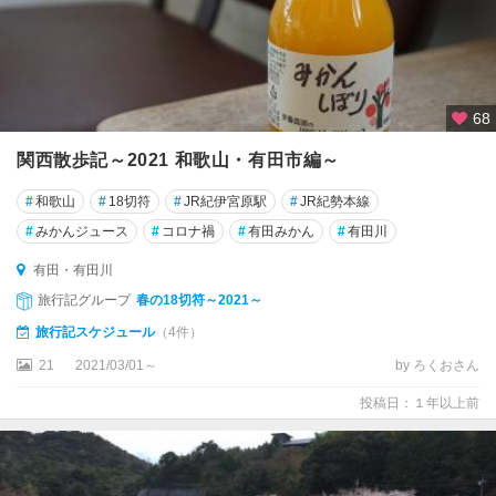
68
関西散歩記～2021 和歌山・有田市編～
#
和歌山
#
18切符
#
JR紀伊宮原駅
#
JR紀勢本線
#
みかんジュース
#
コロナ禍
#
有田みかん
#
有田川
有田・有田川
旅行記グループ
春の18切符～2021～
旅行記スケジュール
（4件）
21
2021/03/01～
by ろくおさん
投稿日：１年以上前