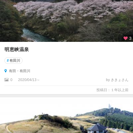
3
明恵峡温泉
#
有田川
有田・有田川
0
2020/04/13～
by ききょさん
投稿日：１年以上前