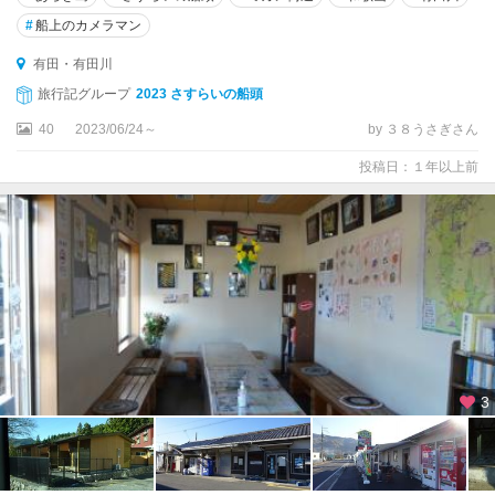
#
船上のカメラマン
有田・有田川
旅行記グループ
2023 さすらいの船頭
40
2023/06/24～
by ３８うさぎさん
投稿日：１年以上前
3