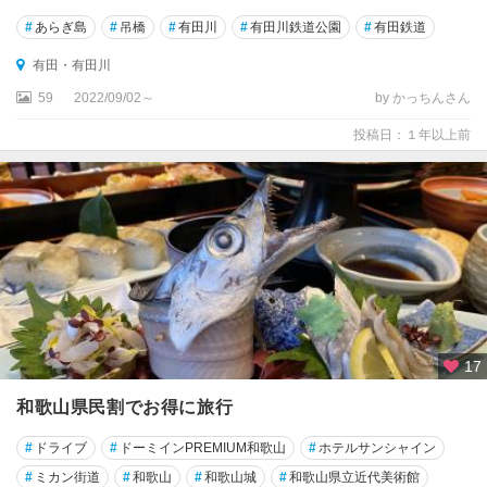
#
あらぎ島
#
吊橋
#
有田川
#
有田川鉄道公園
#
有田鉄道
有田・有田川
59
2022/09/02～
by かっちんさん
投稿日：１年以上前
17
和歌山県民割でお得に旅行
#
ドライブ
#
ドーミインPREMIUM和歌山
#
ホテルサンシャイン
#
ミカン街道
#
和歌山
#
和歌山城
#
和歌山県立近代美術館