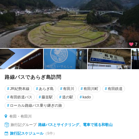
7
路線バスであらぎ島訪問
#
JR紀勢本線
#
あらぎ島
#
有田川
#
有田川町
#
有田鉄道
#
有田鉄道バス
#
藤並駅
#
道の駅
#
kado
#
ローカル路線バス乗り継ぎの旅
有田・有田川
旅行記グループ
路線バスとサイクリング、電車で巡る和歌山
旅行記スケジュール
（9件）