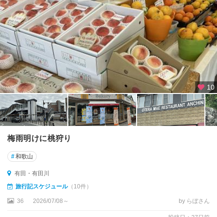
て
和
歌
山
・
和
歌
の
10
浦
・
加
太
梅雨明けに桃狩り
高
野
#
和歌山
山
周
有田・有田川
辺
旅行記スケジュール
（10件）
36
2026/07/08～
by らぼさん
御
坊