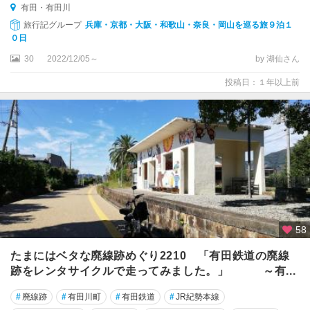
有田・有田川
旅行記グループ
兵庫・京都・大阪・和歌山・奈良・岡山を巡る旅９泊１
０日
30
2022/12/05～
by 湖仙さん
投稿日：１年以上前
58
たまにはベタな廃線跡めぐり2210 「有田鉄道の廃線
跡をレンタサイクルで走ってみました。」 ～有...
#
廃線跡
#
有田川町
#
有田鉄道
#
JR紀勢本線