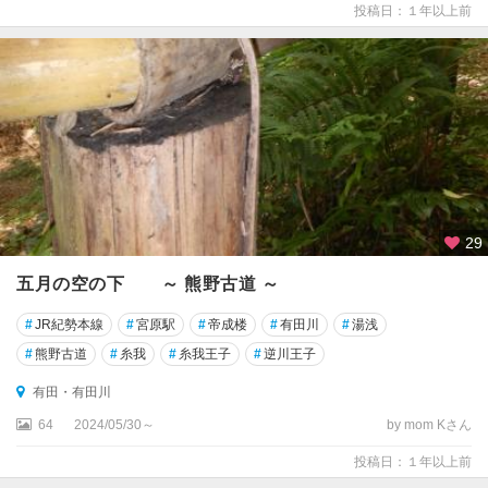
高
投稿日：１年以上前
川
白
浜
・
田
辺
・
み
な
29
べ
・
五月の空の下 ～ 熊野古道 ～
串
本
#
JR紀勢本線
#
宮原駅
#
帝成楼
#
有田川
#
湯浅
#
熊野古道
#
糸我
#
糸我王子
#
逆川王子
新
宮
有田・有田川
・
64
2024/05/30～
by mom Kさん
勝
浦
投稿日：１年以上前
・