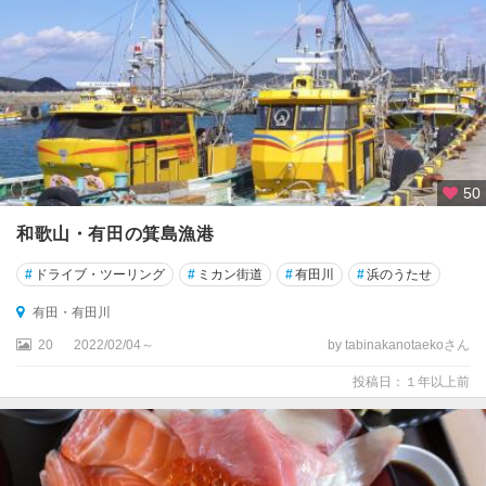
50
和歌山・有田の箕島漁港
#
ドライブ・ツーリング
#
ミカン街道
#
有田川
#
浜のうたせ
有田・有田川
20
2022/02/04～
by tabinakanotaekoさん
投稿日：１年以上前