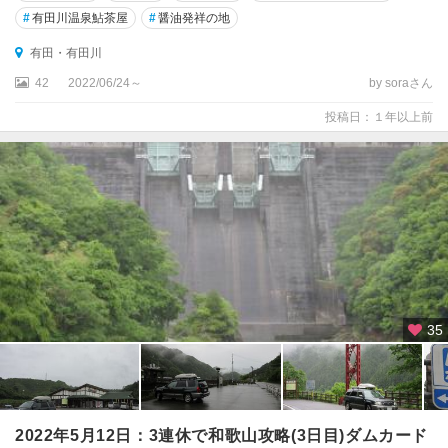
#
有田川温泉鮎茶屋
#
醤油発祥の地
有田・有田川
42
2022/06/24～
by soraさん
投稿日：１年以上前
35
2022年5月12日：3連休で和歌山攻略(3日目)ダムカード