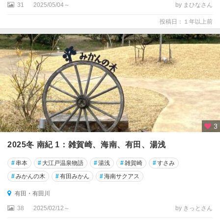
31
2025/05/04～
by まひなさん
湯
投稿日：１年以上前
浅
・
広
川
有
田
・
有
田
3
川
2025冬 南紀 1：雑賀崎、海南、有田、湯浅
御
坊
#
串本
#
大江戸温泉物語
#
湯浅
#
雑賀崎
#
すさみ
・
#
みかんの木
#
有田みかん
#
海南サクアス
印
南
有田・有田川
・
38
2025/02/12～
by きっとさん
日