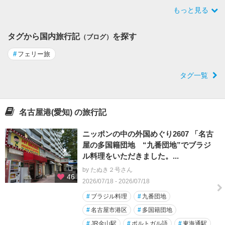
もっと見る
タグから国内旅行記
を探す
（ブログ）
#
フェリー旅
タグ一覧
名古屋港(愛知) の旅行記
ニッポンの中の外国めぐり2607 「名古
屋の多国籍団地 “九番団地”でブラジ
ル料理をいただきました。...
by たぬき２号さん
46
2026/07/18 - 2026/07/18
#
ブラジル料理
#
九番団地
#
名古屋市港区
#
多国籍団地
#
JR金山駅
#
ポルトガル語
#
東海通駅