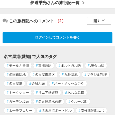
夢道乗光さんの旅行記一覧
この旅行記へのコメント
（2）
開く
ログインしてコメントを書く
名古屋港(愛知) で人気のタグ
#
モール九番街
#
東海通駅
#
ポルトガル語
#
JR金山駅
#
多国籍団地
#
名古屋市港区
#
九番団地
#
ブラジル料理
#
名古屋港
#
金城ふ頭
#
ポートメッセなごや
#
トークショー
#
リニア鉄道館
#
あおなみ線
#
ガーデン埠頭
#
名古屋港水族館
#
クルーズ船
#
太平洋フェリー
#
名古屋港ポートビル
#
南極観測船ふじ