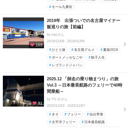
#
モール九番街
2019年 出張ついでの名古屋マイナー
飯巡りの旅【前編】
by naoさん
2019/11/09 - 2019/11/09
169
#
ひとり旅
#
名古屋グルメ
#
夏旅2019
#
ポートメッセなごや
#
餃子人生
#
レゴランドジャパン
2025.12 「師走の乗り物まつり」の旅
Vol.3 ～日本最長航路のフェリーで40時
間乗船～
by YS-11さん
81
2025/12/03 - 2025/12/07
#
きそ
#
フェリー
#
仙台寄港
#
太平洋フェリー
#
日本最長航路