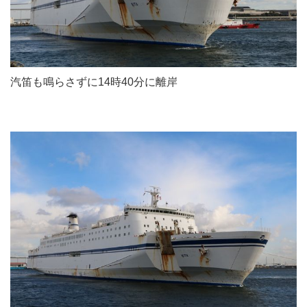
汽笛も鳴らさずに14時40分に離岸