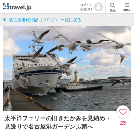
ログイン
新規登録
検索
MENU
名古屋港旅行記（ブログ） 一覧に戻る
太平洋フェリーの旧きたかみを見納め・
25
見送りで名古屋港ガーデンふ頭へ