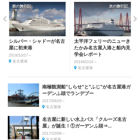
前の旅行記
次の旅行記
シルバー・シャドーが名古
太平洋フェリーのニューき
屋に初来港
たかみ名古屋入港と船内見
学会レポート
2018/10/27～
名古屋港
2019/02/10～
名古屋港
南極観測船"しらせ"と"ふじ"が名古屋港ガ
ーデンふ頭でランデブー
2017/09/29～
名古屋港
名古屋に新しい水上バス「クルーズ名古
屋」が誕生！①ガーデンふ頭⇒...
2017/10/08～
名古屋港