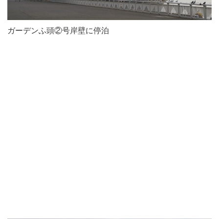
ガーデンふ頭②号岸壁に停泊