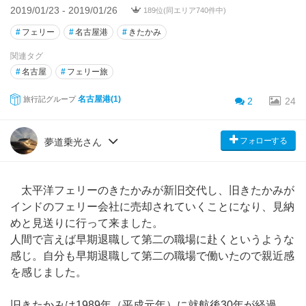
2019/01/23 - 2019/01/26
189位(同エリア740件中)
#
フェリー
#
名古屋港
#
きたかみ
関連タグ
#
名古屋
#
フェリー旅
名古屋港(1)
旅行記グループ
2
24
フォローする
夢道乗光さん
太平洋フェリーのきたかみが新旧交代し、旧きたかみが
インドのフェリー会社に売却されていくことになり、見納
めと見送りに行って来ました。
人間で言えば早期退職して第二の職場に赴くというような
感じ。自分も早期退職して第二の職場で働いたので親近感
を感じました。
旧きたかみは1989年（平成元年）に就航後30年が経過