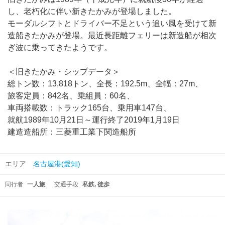
し、老朽化に伴い新きたかみが登場しました。
モーダルシフトとドライバー不足という追い風を受けて新
造船きたかみが登場。最近長距離フェリーは新造船が相次
ぎ波に乗ってきたようです。
＜旧きたかみ・シップデータ＞
総トン数：13,818トン、全長：192.5m、全幅：27m、
旅客定員：842名、乗組員：60名、
車両搭載数：トラック165台、乗用車147台、
就航1989年10月21日～運行終了2019年1月19日
建造造船所：三菱重工業下関造船所
エリア
名古屋港(愛知)
同行者
一人旅
交通手段
私鉄
徒歩