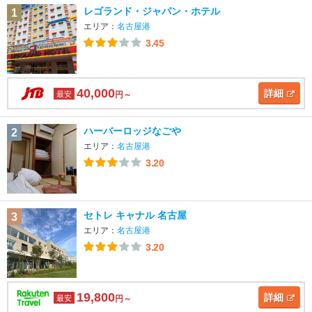
レゴランド・ジャパン・ホテル
1
エリア：
名古屋港
3.45
40,000
詳細
最安
円～
ハーバーロッジなごや
2
エリア：
名古屋港
3.20
セトレ キャナル 名古屋
3
エリア：
名古屋港
3.20
19,800
詳細
最安
円～