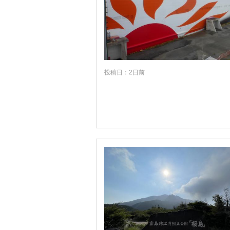
滋賀
京都
大阪
兵庫
奈良
投稿日：2日前
和歌山
鳥取
島根
岡山
広島
山口
徳島
香川
愛媛