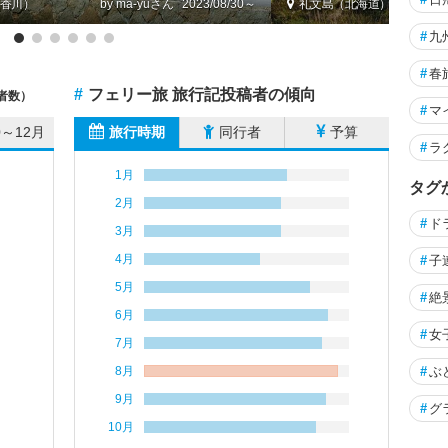
香川）
by ma-yu
2023/08/30～
礼文島（北海道）
#
九
#
春
#
フェリー旅 旅行記投稿者の傾向
者数）
#
マ
0～12月
旅行時期
同行者
予算
#
ラ
1月
タグ
2月
#
ド
3月
4月
#
子
5月
#
絶
6月
#
女
7月
8月
#
ぶ
9月
#
グ
10月