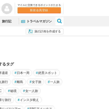
マイルに交換できるポイントがたまる
新規会員登録
×
旅行記
トラベルマガジン
旅の計画を作成する
するタグ
界遺産
#
日本一周
#
絶景スポット
丸旅行
#
離島
#
女子旅
#
一人旅
C
#
秘境
#
女一人旅
彩に魅了されました。避暑は大成
特急しまかぜで行く伊勢志摩
帰り旅行
#
インスタ映え
後遺症で大惨事！
ホテル・鳥羽水族館・鳥羽湾め
帰りバスツアー
#
SPGアメックス