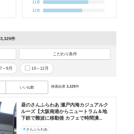
11月
12月
3,329件
こだわり条件
7～9月
10～12月
検索結果
3,329
件
いいね数
昼のさんふらわあ 瀬戸内海カジュアルク
ルーズ【大阪南港からニュートラム＆地
下鉄で難波に移動後 カフェで時間潰...
#
さんふらわあ