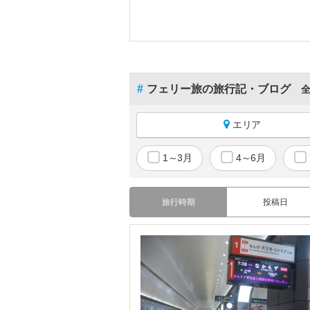
#
フェリー旅の旅行記・ブログ
全
エリア
国内すべて
1～3月
4～6月
北海道
青森
旅行時期
投稿日
岩手
宮城
秋田
山形