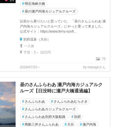
#
明石海峡大橋
#
昼の瀬戸内海カジュアルクルーズ
以前から乗りたいと思っていた、「昼のさんふらわあ 瀬
戸内海カジュアルクルーズ」にやっと乗って来ました。
公式サイト：https://www.ferry-sunfl...
別府温泉（大分）
一人旅
予算：5～ 10万円
75
2026/07/25～
by masapiさん
昼のさんふらわあ 瀬戸内海カジュアルク
ルーズ【日没時に瀬戸大橋通過編】
#
さんふらわあ
#
さんふらわあむらさき
#
さんふらわあカジュアルクルーズ
#
さんふらわあ別府大阪航路
#
別府
#
商船三井さんふらわあ
#
大分
#
瀬戸内海