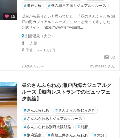
#
瀬戸大橋
#
昼の瀬戸内海カジュアルクルーズ
19
以前から乗りたいと思っていた、「昼のさんふらわあ 瀬
戸内海カジュアルクルーズ」にやっと乗って来ました。
公式サイト：https://www.ferry-sunfl...
別府温泉（大分）
一人旅
予算：5～ 10万円
82
2026/07/25～
by masapiさん
昼のさんふらわあ 瀬戸内海カジュアルク
ルーズ【船内レストランでのビュッフェ
夕食編】
#
さんふらわあ
#
さんふらわあむらさき
#
さんふらわあカジュアルクルーズ
#
さんふらわあ別府大阪航路
#
別府
#
別府温泉
#
商船三井さんふらわあ
#
大分