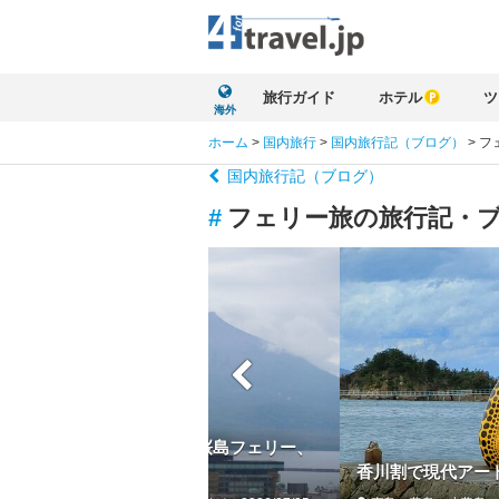
旅行ガイド
ホテル
ツ
海外
ホーム
>
国内旅行
>
国内旅行記（ブログ）
>
フ
国内旅行記（ブログ）
#
フェリー旅の旅行記・
ホテルに泊まって仙厳園、桜島フェリー、
て、そして「吾愛人」へ
香川割で現代アー