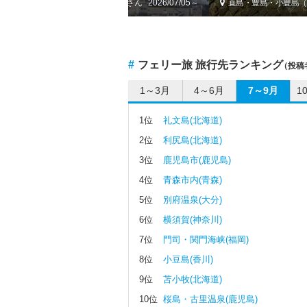
島）
by sakatomo
2026/07/05～
直島・豊島・小豊島（
#
フェリー旅 旅行先ランキング
（投稿
1～3月
4～6月
7～9月
1
1位
礼文島(北海道)
2位
利尻島(北海道)
3位
鹿児島市(鹿児島)
4位
青森市内(青森)
5位
別府温泉(大分)
6位
横須賀(神奈川)
7位
門司・関門海峡(福岡)
8位
小豆島(香川)
9位
苫小牧(北海道)
10位
桜島・古里温泉(鹿児島)