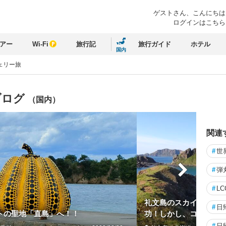
ゲストさん、
こんにちは
ログインはこちら
アー
Wi-Fi
旅行記
旅行ガイド
ホテル
国内
ェリー旅
ブログ
（国内）
関連
#
世
#
弾
#
LC
礼文島のスカイ岬は色
#
日
トの聖地「直島」へ！！
功！しかし、コロナの
#
日