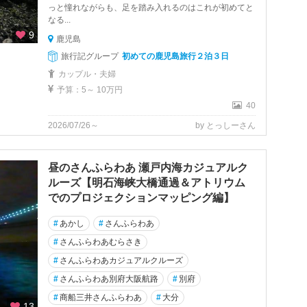
っと憧れながらも、足を踏み入れるのはこれが初めてと
なる...
9
鹿児島
旅行記グループ
初めての鹿児島旅行２泊３日
カップル・夫婦
予算：5～ 10万円
40
2026/07/26～
by とっしーさん
昼のさんふらわあ 瀬戸内海カジュアルク
ルーズ【明石海峡大橋通過＆アトリウム
でのプロジェクションマッピング編】
#
あかし
#
さんふらわあ
#
さんふらわあむらさき
#
さんふらわあカジュアルクルーズ
#
さんふらわあ別府大阪航路
#
別府
#
商船三井さんふらわあ
#
大分
13