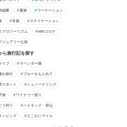
by yamayuri
2023/09/04～
鳥羽（三重）
州縦断
#
夏旅
#
ワーケーション
旅
#
冬旅
#
ステイケーション
イクロツーリズム
#
withコロナ
グジュアリーな旅
から旅行記を探す
ライブ
#
ラベンダー畑
連れ旅行
#
ブルーをもとめて
景スポット
#
シュノーケリング
子旅
#
ワイナリー巡り
どう狩り
#
ハイキング・登山
ランピング
#
どこかにマイル