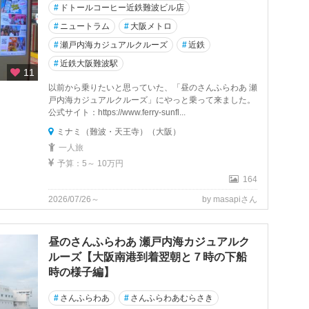
#
ドトールコーヒー近鉄難波ビル店
#
ニュートラム
#
大阪メトロ
#
瀬戸内海カジュアルクルーズ
#
近鉄
#
近鉄大阪難波駅
11
以前から乗りたいと思っていた、「昼のさんふらわあ 瀬
戸内海カジュアルクルーズ」にやっと乗って来ました。
公式サイト：https://www.ferry-sunfl...
ミナミ（難波・天王寺）（大阪）
一人旅
予算：5～ 10万円
164
2026/07/26～
by masapiさん
昼のさんふらわあ 瀬戸内海カジュアルク
ルーズ【大阪南港到着翌朝と７時の下船
時の様子編】
#
さんふらわあ
#
さんふらわあむらさき