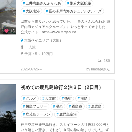
#
三井商船さんふらわあ
#
別府大阪航路
#
大阪南港
#
昼の瀬戸内海カジュアルクルーズ
以前から乗りたいと思っていた、「昼のさんふらわあ 瀬
戸内海カジュアルクルーズ」にやっと乗って来ました。
15
公式サイト：https://www.ferry-sunfl...
大阪ベイエリア（大阪）
一人旅
予算：5～ 10万円
186
2026/07/26～
by masapiさん
初めての鹿児島旅行２泊３日（2日目）
#
グルメ
#
天文館
#
指宿
#
桜島
#
桜島フェリー
#
温泉
#
霧島市
#
鹿児島
#
鹿児島ラーメン
#
鹿児島空港
神戸空港発鹿児島行き、スカイマークの往復22,000円と
いう嬉しい驚き。それが、今回の旅の始まりでした。ず