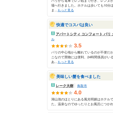
パリから電車でレンぬまで行き、レンヌ
場へ行きました。ホテルは歩いても10分
ま...
もっと見る
快適でコスパは良い
アパートシティ コンフォート パリ 
ル
3.5
パリの中心地から離れているのが不便だが
ニなので買物には便利、24時間係員がい
あ...
もっと見る
美味しい蟹を食べました
レーク大樹
鳥取市
4.0
湖山池のほとりにある風光明媚はホテル
た。温泉なのでゆったりとお風呂につかれ