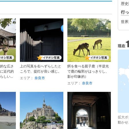
歴史
行っ
世界
現在
的な広さ
上の写真を右へずらしたと
餌を食べる親子鹿（半逆光
に近代的
ころで、提灯が良い感じ。
で鹿の輪郭がはっきりし、
しい...
影が印象的）
エリア：
奈良市
エリア：
奈良市
拡大ボ
動かせ