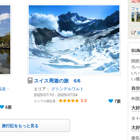
フォ
SU
関西
ろへ
いい
い感
スイス周遊の旅 6/6
自分
温泉・
エリア：
グリンデルワルト
2025/07/10 - 2025/07/24
外国
5.0
7票
エリアの満足度：
6票
大好
タイ
旅行記をもっと見る
大好
微笑