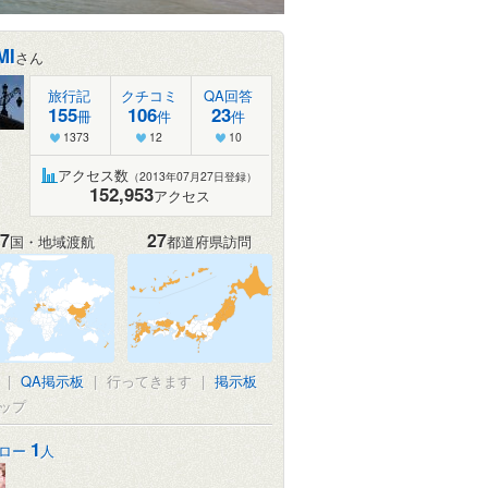
MI
さん
旅行記
クチコミ
QA回答
155
106
23
冊
件
件
1373
12
10
アクセス数
（2013年07月27日登録）
152,953
アクセス
7
27
国・地域渡航
都道府県訪問
|
QA掲示板
|
行ってきます
|
掲示板
ップ
1
ロー
人