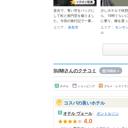
逆光で、青い空をバックに
少しホテルで休憩
して松と南円堂を撮りまし
ら、15時ぐらい
た。今回の旅行記で一番...
に乗り、橋を渡って
エリア：
奈良市
エリア：
モンサ
ル
SUMIさんのクチコミ
全106
»
件
ホテル
ショッピング
グルメ・レストラ
コスパの良いホテル
オテル ヴェール
ポントルソン
4.0