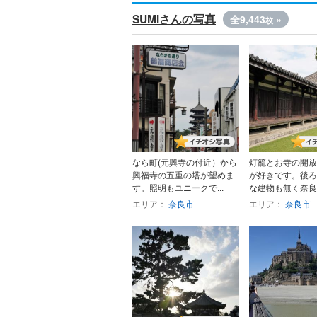
SUMIさんの写真
全9,443
»
枚
なら町(元興寺の付近）から
灯籠とお寺の開放
興福寺の五重の塔が望めま
が好きです。後ろ
す。照明もユニークで...
な建物も無く奈良ら
エリア：
奈良市
エリア：
奈良市