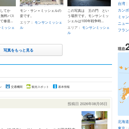
台湾
|
カンボ
してか
モン・サン＝ミッシェルの
この写真は 王の門 とい
に無料バス
姿です。
う場所です。モンサンミッ
ミャン
修道...
シェルは100年戦争時...
エリア：
モンサンミッシェ
ニュー
ンミッシェ
ル
エリア：
モンサンミッシェ
フラン
ル
現在
写真をもっと見る
ン
交通機関
観光スポット
基本情報
投稿日 2026年08月05日
北海道
東京
|