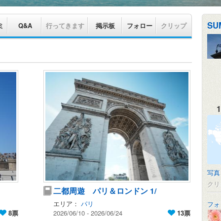
SU
ミ
Q&A
行ってきます
掲示板
フォロー
クリップ
1
写真
クリ
二都周遊 パリ＆ロンドン 1/
エリア：
パリ
フォ
8票
2026/06/10 - 2026/06/24
13票