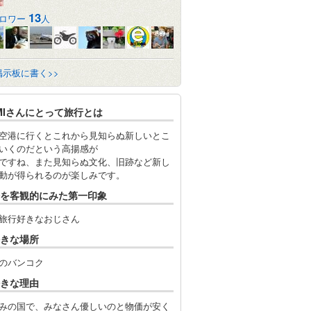
13
ロワー
人
掲示板に書く>>
MIさんにとって旅行とは
空港に行くとこれから見知らぬ新しいとこ
いくのだという高揚感が
ですね、また見知らぬ文化、旧跡など新し
動が得られるのが楽しみです。
を客観的にみた第一印象
旅行好きなおじさん
きな場所
のバンコク
きな理由
みの国で、みなさん優しいのと物価が安く