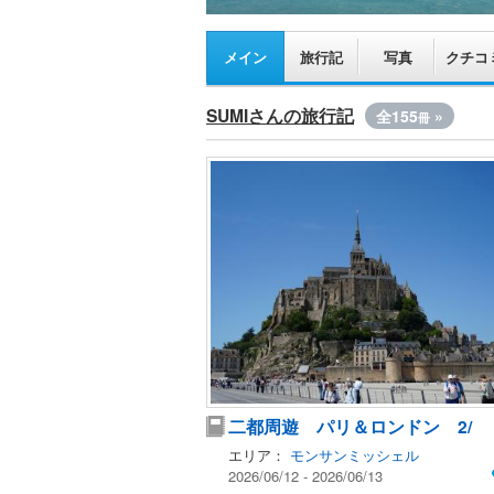
メイン
旅行記
写真
クチコ
SUMIさんの旅行記
全155
»
冊
二都周遊 パリ＆ロンドン 2/
エリア：
モンサンミッシェル
2026/06/12 - 2026/06/13