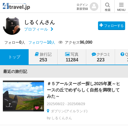
ログイン
新規登録
検索
MENU
しるくんさん
フォローする
プロフィール
0
10
96,090
フォロー
人
フォロワー
人
アクセス
旅行記
写真
クチコミ
トップ
253
11284
223
最近の旅行記
＃５アールヌーボー探し2025年夏～ヒ
ースの丘でめずらしく自然を満喫して
みた～
2025/08/22 - 2025/08/29
4
ダブリン(アイルランド)
by しるくんさん