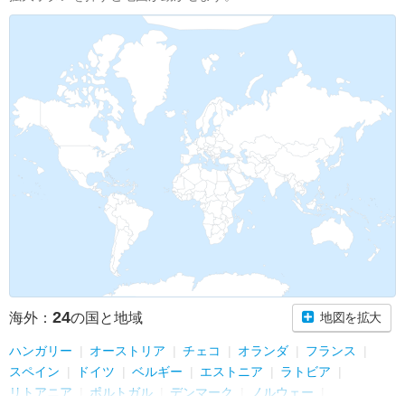
24
海外：
の国と地域
地図を拡大
ハンガリー
オーストリア
チェコ
オランダ
フランス
スペイン
ドイツ
ベルギー
エストニア
ラトビア
リトアニア
ポルトガル
デンマーク
ノルウェー