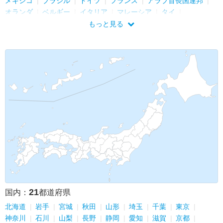
メキシコ
ブラジル
ドイツ
フランス
アラブ首長国連邦
オランダ
ベルギー
イタリア
マレーシア
タイ
インドネシア
スイス
中国
スウェーデン
フィンランド
もっと見る
イギリス
グアム
21
国内：
都道府県
北海道
岩手
宮城
秋田
山形
埼玉
千葉
東京
神奈川
石川
山梨
長野
静岡
愛知
滋賀
京都