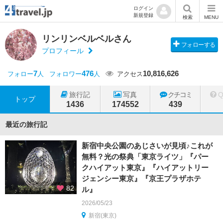
ログイン
新規登録
検索
MENU
リンリンベルベルさん
フォローする
プロフィール
7
476
10,816,626
フォロー
人
フォロワー
人
アクセス
旅行記
写真
クチコミ
トップ
1436
174552
439
最近の旅行記
新宿中央公園のあじさいが見頃♪これが
無料？光の祭典「東京ライツ」『パー
クハイアット東京』『ハイアットリー
ジェンシー東京』『京王プラザホテ
82
ル』
2026/05/23
新宿(東京)