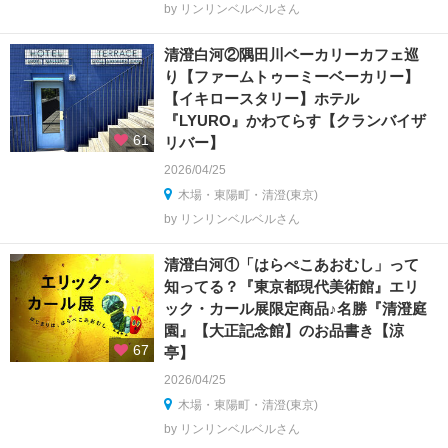
by リンリンベルベルさん
清澄白河②隅田川ベーカリーカフェ巡
り【ファームトゥーミーベーカリー】
【イキロースタリー】ホテル
『LYURO』かわてらす【クランバイザ
61
リバー】
2026/04/25
木場・東陽町・清澄(東京)
by リンリンベルベルさん
清澄白河①「はらぺこあおむし」って
知ってる？『東京都現代美術館』エリ
ック・カール展限定商品♪名勝『清澄庭
園』【大正記念館】のお品書き【涼
67
亭】
2026/04/25
木場・東陽町・清澄(東京)
by リンリンベルベルさん