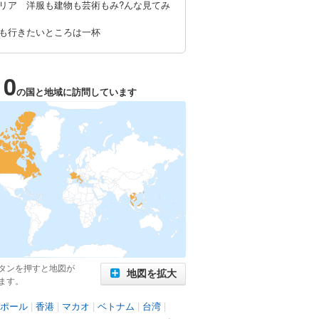
リア 洋服も建物も芸術もみ?んな見てみ
も行きたいところは一杯
10
の国と地域に訪問しています
タンを押すと地図が
地図を拡大
ます。
ポール
|
香港
|
マカオ
|
ベトナム
|
台湾
|