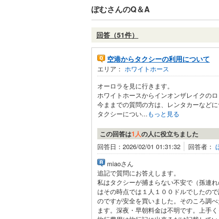
ぽむさんのQ＆A
回答（51件）
空港からタクシーの利用について
エリア：
ホワイトホース
オーロラを見に行きます。
ホワイトホースからインオンザレイクのロ
今ままでの質問の方は、レンタカーなどに
タクシーについ...
もっと見る
この回答は
1人
の人に役立ちました
回答日：2026/02/01 01:31:32
回答者：
miaoさん
追記で質問にお答えします。
私はタクシーが捕まらない不安で（孫連れ
はその時点では１人１００ドルでしたので
のですが安全を買いました。そのころ調べ
ます。深夜・早朝料金は不明です。上手く