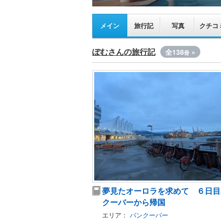
メイン
旅行記
写真
クチコ
ぽむさんの旅行記
全138
»
冊
夢見たオーロラを求めて ６日目
クーバーから帰国
エリア：
バンクーバー