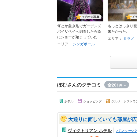
何とか急ぎ足でガーデンズ
もっとはっきり観
バイザベイへ到着したら既
来たかった。
にショーが始まっていた
エリア：
ミラノ
エリア：
シンガポール
ぽむさんのクチコミ
全201
»
件
ホテル
ショッピング
グルメ・レストラ
大通りに面していても部屋が広
ヴィクトリアン ホテル
バンクーバ