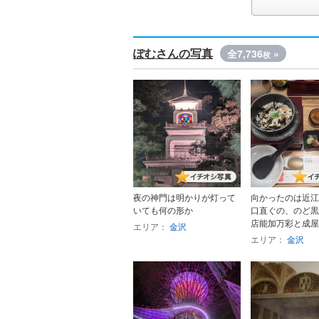
ぽむさんの写真
全7,736
»
枚
夜の神門は明かりが灯って
向かったのは近江
いても何の形か
口直ぐの、のど黒
店能加万彩と成屋早
エリア：
金沢
エリア：
金沢