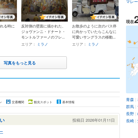
マレー
現在
れる時に
反対側の壁面に描かれた、
お散歩のように次のバス停
ジョヴァンニ・ドナート・
に向かっていたらこんなに
モントルファーノのフレ...
可愛いサングラスの移動...
エリア：
ミラノ
エリア：
ミラノ
写真をもっと見る
青森
|
ン
交通機関
観光スポット
基本情報
群馬
|
長野
|
い
投稿日 2026年01月11日
長崎
|
ー