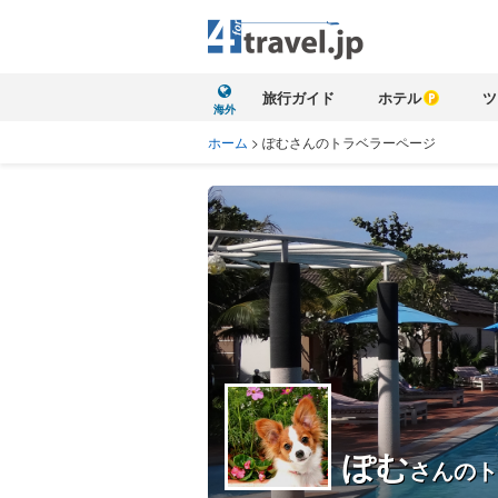
旅行ガイド
ホテル
ツ
海外
ホーム
>
ぽむさんのトラベラーページ
ぽむ
さんのト