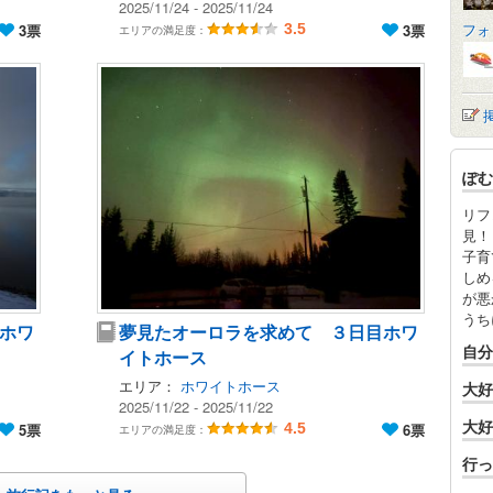
2025/11/24 - 2025/11/24
フォ
3票
3.5
3票
エリアの満足度：
ぽむ
リフ
見！
子育
しめ
が悪
うち
ホワ
夢見たオーロラを求めて ３日目ホワ
自分
イトホース
エリア：
ホワイトホース
大好
2025/11/22 - 2025/11/22
大好
5票
4.5
6票
エリアの満足度：
行っ