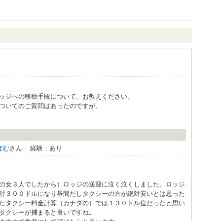
ッジへの移動手段について、お教えください。
ついてのご質問はあったのですが、
ぽむ
さん
経験：あり
の女３人でしたから）ロッジの送迎に泣く泣くしました。ロッジ
計３００ドルになり昼間だしタクシーの方が絶対安いとは思った
たタクシー料金計算（カナダの）では１３０ドル位だったと思い
タクシーが捕まると良いですね。