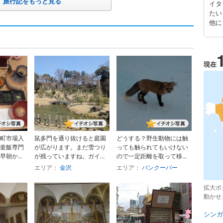
旅行記をもっと見る
イタ
たい
他に
現在
町市場入
鼠多門を通り抜けると庭園
どうする？野生動物には触
釜飯専門
が広がります。まだ雪つり
っても触られてもいけない
朝か...
が残っていますね。ガイ...
ので一定距離を取って移...
エリア：
金沢
エリア：
バンクーバー
拡大ボ
動かせ
シンガ