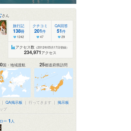
む
さん
旅行記
クチコミ
QA回答
138
201
51
冊
件
件
1242
47
29
アクセス数
（2012年05月17日登録）
234,971
アクセス
0
25
国・地域渡航
都道府県訪問
|
QA掲示板
|
行ってきます
|
掲示板
ップ
1
ロー
人