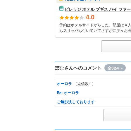
ビレッジ ホテル ブギス バイ ファ
4.0
予約はホテルサイトからした。部屋は４
もスリッパも付いていてさすがに少々お高
ぽむさんへのコメント
全32
»
件
オーロラ
（返信数:1）
Re: オーロラ
ご無沙汰しております