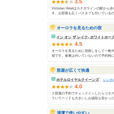
3.5
Victorian Hotelはカナダライン
す。お部屋も広くバスタブも付いているので
オーロラを見るための宿
イン オン ザ レイク- ホワイトホー
4.5
オーロラを見るために宿探しをして一晩
宿です。食事は付いていないので予約時に
部屋が広くて快適
ホテルロイヤルクイーンズ
シンガ
4.0
２部屋の予約でチェックインしたらコネ
ていてベッドも大きいしお値段も安かった
清潔で使いやすい