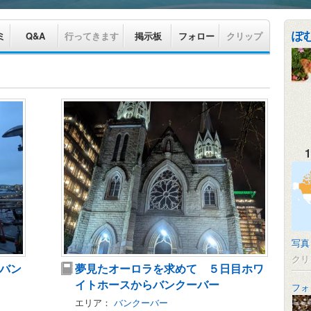
ぽ
ミ
Q&A
行ってきます
掲示板
フォロー
クリップ
1
写真
クリ
バン
夢見たオーロラを求めて ５日目ホワ
イトホースからバンクーバー
フォ
エリア：
バンクーバー