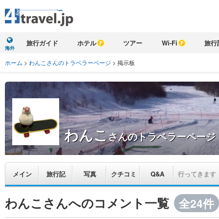
旅行ガイド
ホテル
ツアー
Wi-Fi
旅行
海外
ホーム
>
わんこさんのトラベラーページ
>
掲示板
わんこ
さんのトラベラーページ
メイン
旅行記
写真
クチコミ
Q&A
行ってきます
わんこさんへのコメント一覧
全24件